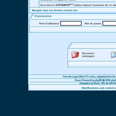
éme
Vous étes le
170763570
visiteur depuis l'ouverture de ce sit
Marquer tous les forums comme lus
Connexion
Nom d'utilisateur:
Mot de passe:
Nouveaux
messages
From the
Largo Winch
TV series, adaptated from t
Forum Powered by
phpBB
� 2006 phpBB
Adaptation by Baron_FEL for LW U
Modifications and content