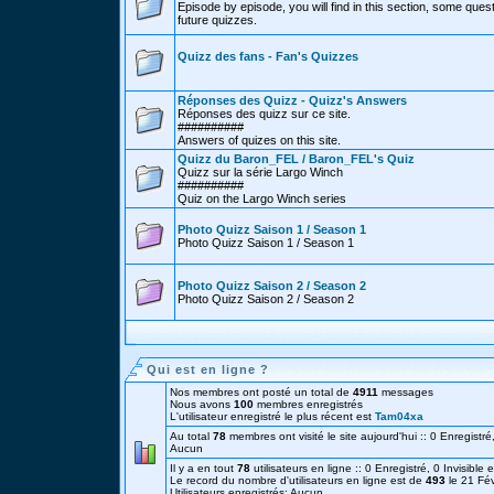
Episode by episode, you will find in this section, some ques
future quizzes.
Quizz des fans - Fan's Quizzes
Réponses des Quizz - Quizz's Answers
Réponses des quizz sur ce site.
##########
Answers of quizes on this site.
Quizz du Baron_FEL / Baron_FEL's Quiz
Quizz sur la série Largo Winch
##########
Quiz on the Largo Winch series
Photo Quizz Saison 1 / Season 1
Photo Quizz Saison 1 / Season 1
Photo Quizz Saison 2 / Season 2
Photo Quizz Saison 2 / Season 2
Qui est en ligne ?
Nos membres ont posté un total de
4911
messages
Nous avons
100
membres enregistrés
L'utilisateur enregistré le plus récent est
Tam04xa
Au total
78
membres ont visité le site aujourd'hui :: 0 Enregistré,
Aucun
Il y a en tout
78
utilisateurs en ligne :: 0 Enregistré, 0 Invisible 
Le record du nombre d'utilisateurs en ligne est de
493
le 21 Fé
Utilisateurs enregistrés: Aucun