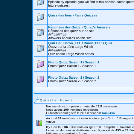
Episode by episode, you will find in this section, some ques
future quizzes.
Quizz des fans - Fan's Quizzes
Réponses des Quizz - Quizz's Answers
Réponses des quizz sur ce site.
##########
Answers of quizes on this site.
Quizz du Baron_FEL / Baron_FEL's Quiz
Quizz sur la série Largo Winch
##########
Quiz on the Largo Winch series
Photo Quizz Saison 1 / Season 1
Photo Quizz Saison 1 / Season 1
Photo Quizz Saison 2 / Season 2
Photo Quizz Saison 2 / Season 2
Qui est en ligne ?
Nos membres ont posté un total de
4911
messages
Nous avons
100
membres enregistrés
L'utilisateur enregistré le plus récent est
Tam04xa
Au total
86
membres ont visité le site aujourd'hui :: 0 Enregistré,
Aucun
Il y a en tout
86
utilisateurs en ligne :: 0 Enregistré, 0 Invisible 
Le record du nombre d'utilisateurs en ligne est de
493
le 21 Fé
Utilisateurs enregistrés: Aucun