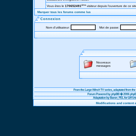
éme
Vous étes le
170652491
visiteur depuis l'ouverture de ce sit
Marquer tous les forums comme lus
Connexion
Nom d'utilisateur:
Mot de passe:
Nouveaux
messages
From the
Largo Winch
TV series, adaptated from t
Forum Powered by
phpBB
� 2006 phpBB
Adaptation by Baron_FEL for LW U
Modifications and content