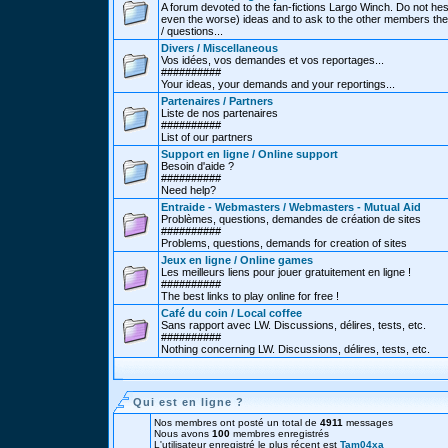
A forum devoted to the fan-fictions Largo Winch. Do not hes
even the worse) ideas and to ask to the other members thei
/ questions...
Divers / Miscellaneous
Vos idées, vos demandes et vos reportages...
##########
Your ideas, your demands and your reportings...
Partenaires / Partners
Liste de nos partenaires
##########
List of our partners
Support en ligne / Online support
Besoin d'aide ?
##########
Need help?
Entraide - Webmasters / Webmasters - Mutual Aid
Problèmes, questions, demandes de création de sites
##########
Problems, questions, demands for creation of sites
Jeux en ligne / Online games
Les meilleurs liens pour jouer gratuitement en ligne !
##########
The best links to play online for free !
Café du coin / Local coffee
Sans rapport avec LW. Discussions, délires, tests, etc.
##########
Nothing concerning LW. Discussions, délires, tests, etc.
Qui est en ligne ?
Nos membres ont posté un total de
4911
messages
Nous avons
100
membres enregistrés
L'utilisateur enregistré le plus récent est
Tam04xa