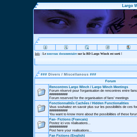
Largo W
Info
:
Le
nouveau documentaire
sur la BD Largo Winch est sorti !
###
Divers / Miscellanous
###
Forum
Rencontres Largo Winch / Largo Winch Meetings
Forum réservé pour l'organisation de rencontres entre fans
##########
Forum reserved for the organisation of fans' meetings
Fonctionnalités Cachées / Hidden Functionalities
Vous souhaitez en savoir plus sur les possibilités de ces f
##########
You want to know more about the possibilities of these for
Fan- Fictions (Francais)
Postez ici vos réalisations...
##########
Post here your realisations...
Fan Fictions (English)