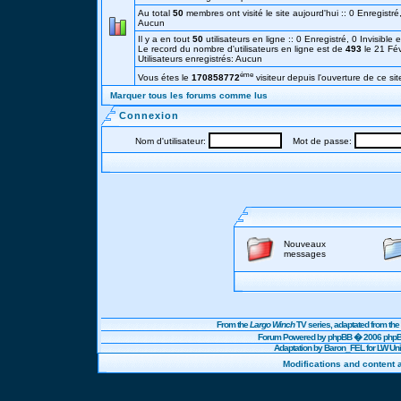
Au total
50
membres ont visité le site aujourd'hui :: 0 Enregistré,
Aucun
Il y a en tout
50
utilisateurs en ligne :: 0 Enregistré, 0 Invisible 
Le record du nombre d'utilisateurs en ligne est de
493
le 21 Fé
Utilisateurs enregistrés: Aucun
éme
Vous étes le
170858772
visiteur depuis l'ouverture de ce sit
Marquer tous les forums comme lus
Connexion
Nom d'utilisateur:
Mot de passe:
Nouveaux
messages
From the
Largo Winch
TV series, adaptated from t
Forum Powered by
phpBB
� 2006 phpBB
Adaptation by Baron_FEL for LW U
Modifications and content