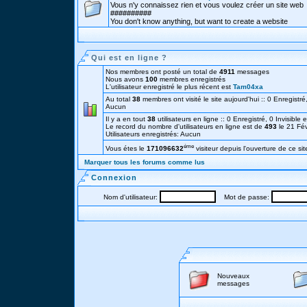
Vous n'y connaissez rien et vous voulez créer un site web
##########
You don't know anything, but want to create a website
Qui est en ligne ?
Nos membres ont posté un total de
4911
messages
Nous avons
100
membres enregistrés
L'utilisateur enregistré le plus récent est
Tam04xa
Au total
38
membres ont visité le site aujourd'hui :: 0 Enregistré,
Aucun
Il y a en tout
38
utilisateurs en ligne :: 0 Enregistré, 0 Invisible 
Le record du nombre d'utilisateurs en ligne est de
493
le 21 Fé
Utilisateurs enregistrés: Aucun
éme
Vous étes le
171096632
visiteur depuis l'ouverture de ce sit
Marquer tous les forums comme lus
Connexion
Nom d'utilisateur:
Mot de passe:
Nouveaux
messages