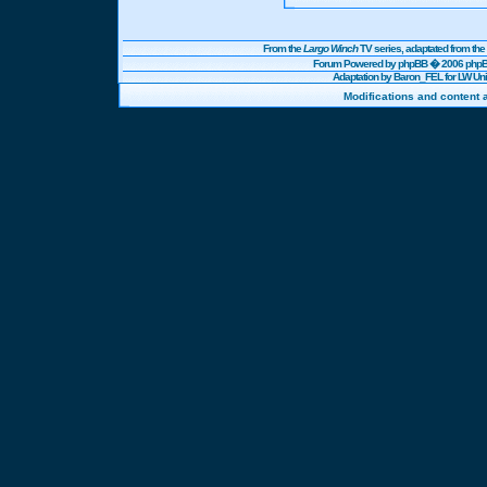
From the
Largo Winch
TV series, adaptated from t
Forum Powered by
phpBB
� 2006 phpBB
Adaptation by Baron_FEL for LW U
Modifications and content