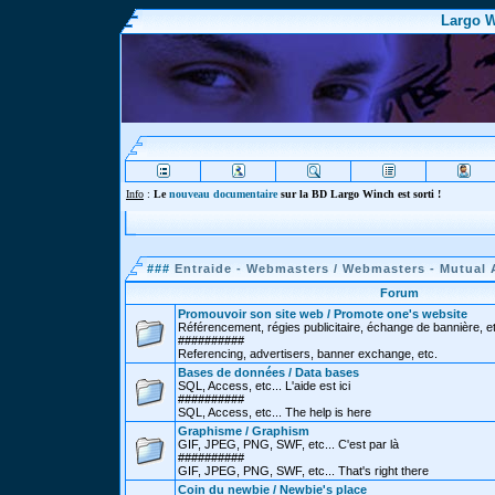
Largo W
Info
:
Le
nouveau documentaire
sur la BD Largo Winch est sorti !
###
Entraide - Webmasters / Webmasters - Mutual 
Forum
Promouvoir son site web / Promote one's website
Référencement, régies publicitaire, échange de bannière, e
##########
Referencing, advertisers, banner exchange, etc.
Bases de données / Data bases
SQL, Access, etc... L'aide est ici
##########
SQL, Access, etc... The help is here
Graphisme / Graphism
GIF, JPEG, PNG, SWF, etc... C'est par là
##########
GIF, JPEG, PNG, SWF, etc... That's right there
Coin du newbie / Newbie's place