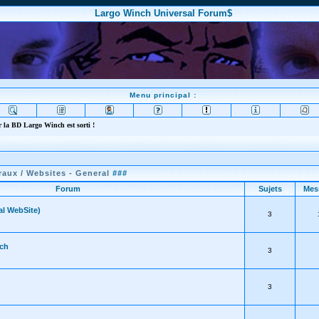
Largo Winch Universal Forum$
Menu principal :
 la BD Largo Winch est sorti !
raux / Websites - General
###
Forum
Sujets
Mes
al WebSite)
3
ch
3
3