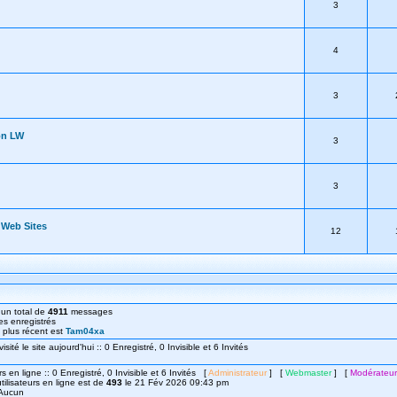
3
4
3
ion LW
3
3
r Web Sites
12
un total de
4911
messages
s enregistrés
le plus récent est
Tam04xa
ité le site aujourd'hui :: 0 Enregistré, 0 Invisible et 6 Invités
rs en ligne :: 0 Enregistré, 0 Invisible et 6 Invités [
Administrateur
] [
Webmaster
] [
Modérateur
ilisateurs en ligne est de
493
le 21 Fév 2026 09:43 pm
: Aucun