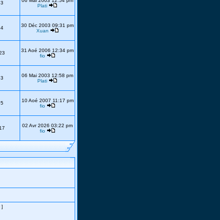
06 Mai 2003 12:54 pm
3
Plati
30 Déc 2003 09:31 pm
4
Xuan
31 Aoé 2006 12:34 pm
23
fio
06 Mai 2003 12:58 pm
3
Plati
10 Aoé 2007 11:17 pm
5
fio
02 Avr 2026 03:22 pm
17
fio
]