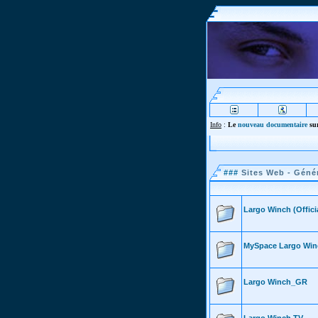
Info
:
Le
nouveau documentaire
sur
###
Sites Web - Géné
Largo Winch (Offici
MySpace Largo Win
Largo Winch_GR