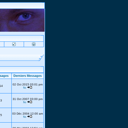
sages
Derniers Messages
02 Oct 2015 03:01 pm
14
fio
31 Oct 2007 03:00 pm
3
fio
03 Déc 2004 12:00 am
5
fio