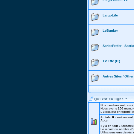
Largo Winch TV
LargoLife
LeBunker
SeriesPrefer - Sect
TV Effe (IT)
Autres Sites / Othe
Qui est en ligne ?
Nos membres ont posté 
Nous avons
100
membre
L'utilisateur enregistré 
Au total
6
membres ont vis
Aucun
Il y a en tout
6
utilisateu
Le record du nombre d'ut
Utilisateurs enregistrés