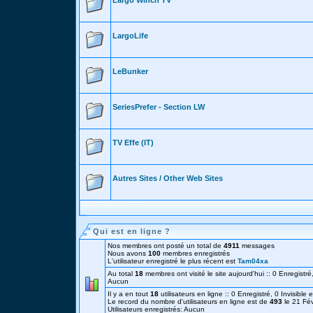
Largo Winch TV
LargoLife
LeBunker
SeriesPrefer - Section LW
TV Effe (IT)
Autres Sites / Other Web Sites
Qui est en ligne ?
Nos membres ont posté un total de
4911
messages
Nous avons
100
membres enregistrés
L'utilisateur enregistré le plus récent est
Tam04xa
Au total
18
membres ont visité le site aujourd'hui :: 0 Enregistré,
Aucun
Il y a en tout
18
utilisateurs en ligne :: 0 Enregistré, 0 Invisible 
Le record du nombre d'utilisateurs en ligne est de
493
le 21 Fé
Utilisateurs enregistrés: Aucun