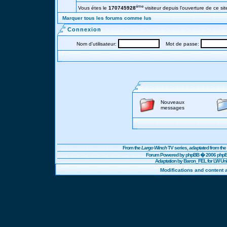
éme
Vous étes le
170745928
visiteur depuis l'ouverture de ce sit
Marquer tous les forums comme lus
Connexion
Nom d'utilisateur:
Mot de passe:
Nouveaux
messages
From the
Largo Winch
TV series, adaptated from t
Forum Powered by
phpBB
� 2006 phpBB
Adaptation by Baron_FEL for LW U
Modifications and content