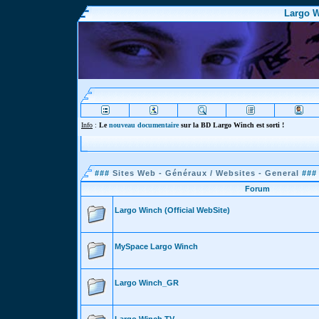
Largo W
Info
:
Le
nouveau documentaire
sur la BD Largo Winch est sorti !
###
Sites Web - Généraux / Websites - General
###
Forum
Largo Winch (Official WebSite)
MySpace Largo Winch
Largo Winch_GR