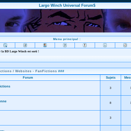
Largo Winch Universal Forum$
Menu principal :
 la BD Largo Winch est sorti !
ctions / Websites - FanFictions
###
Forum
Sujets
Mes
ictions
3
enne
8
3