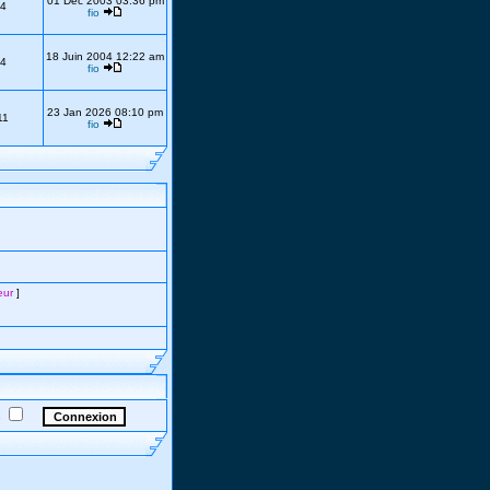
01 Déc 2003 03:36 pm
4
fio
18 Juin 2004 12:22 am
4
fio
23 Jan 2026 08:10 pm
11
fio
eur
]
e