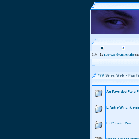
Info
:
Le
nouveau documentaire
sur
###
Sites Web - FanFi
Au Pays des Fans F
L'Antre Winchkreni
Le Premier Pas