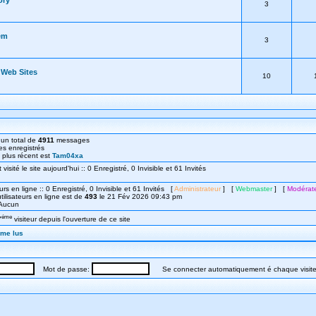
ory
3
em
3
r Web Sites
10
un total de
4911
messages
s enregistrés
le plus récent est
Tam04xa
isité le site aujourd'hui :: 0 Enregistré, 0 Invisible et 61 Invités
urs en ligne :: 0 Enregistré, 0 Invisible et 61 Invités [
Administrateur
] [
Webmaster
] [
Modérat
ilisateurs en ligne est de
493
le 21 Fév 2026 09:43 pm
: Aucun
éme
7
visiteur depuis l'ouverture de ce site
mme lus
Mot de passe:
Se connecter automatiquement é chaque visit