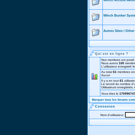
Winch Access Mem
Winch Bunker Syst
Autres Sites / Othe
Qui est en ligne ?
Nos membres ont posté 
Nous avons
100
membre
L'utilisateur enregistré 
Au total
61
membres ont v
Aucun
Il y a en tout
61
utilisate
Le record du nombre d'ut
Utilisateurs enregistrés
Vous étes le
17099674
Marquer tous les forums co
Connexion
Nom d'utilisateur: