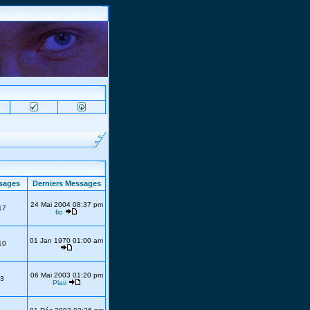
sages
Derniers Messages
24 Mai 2004 08:37 pm
17
fio
01 Jan 1970 01:00 am
10
06 Mai 2003 01:20 pm
3
Plati