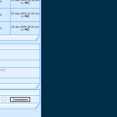
01 Déc 2003 03:36 pm
4
fio
18 Juin 2004 12:22 am
4
fio
23 Jan 2026 08:10 pm
11
fio
eur
]
e