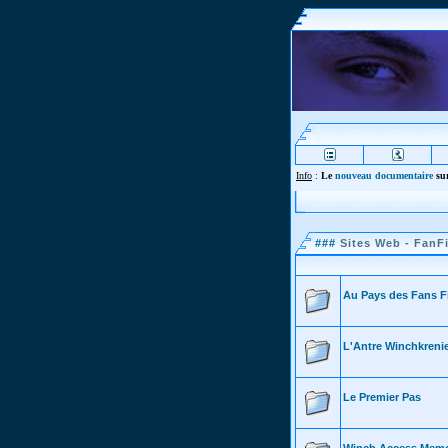
Info
:
Le
nouveau documentaire
sur
###
Sites Web - FanFi
Au Pays des Fans F
L'Antre Winchkreni
Le Premier Pas