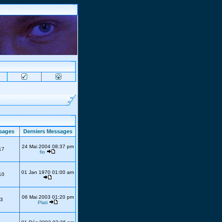
sages
Derniers Messages
24 Mai 2004 08:37 pm
17
fio
01 Jan 1970 01:00 am
10
06 Mai 2003 01:20 pm
3
Plati