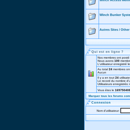
Winch Access Mem
Winch Bunker Syst
Autres Sites / Othe
Qui est en ligne ?
Nos membres ont posté 
Nous avons
100
membre
L'utilisateur enregistré 
Au total
24
membres ont v
Aucun
Il y a en tout
24
utilisate
Le record du nombre d'ut
Utilisateurs enregistrés
Vous étes le
16975040
Marquer tous les forums co
Connexion
Nom d'utilisateur: