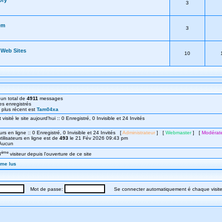
ory
3
em
3
r Web Sites
10
un total de
4911
messages
s enregistrés
le plus récent est
Tam04xa
isité le site aujourd'hui :: 0 Enregistré, 0 Invisible et 24 Invités
urs en ligne :: 0 Enregistré, 0 Invisible et 24 Invités [
Administrateur
] [
Webmaster
] [
Modérat
ilisateurs en ligne est de
493
le 21 Fév 2026 09:43 pm
: Aucun
éme
8
visiteur depuis l'ouverture de ce site
mme lus
Mot de passe:
Se connecter automatiquement é chaque visit