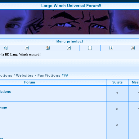
Largo Winch Universal Forum$
Menu principal :
 la BD Largo Winch est sorti !
ctions / Websites - FanFictions
###
Forum
Sujets
Mes
ictions
3
enne
8
3