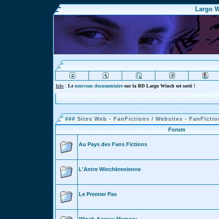
Largo W
Info
:
Le
nouveau documentaire
sur la BD Largo Winch est sorti !
###
Sites Web - FanFictions / Websites - FanFicti
Forum
Au Pays des Fans Fictions
L'Antre Winchkrenienne
Le Premier Pas