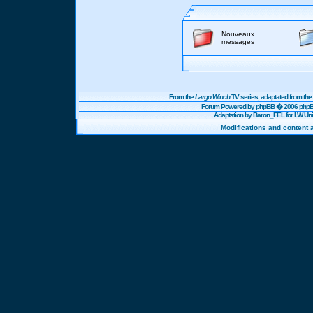
Nouveaux
messages
From the
Largo Winch
TV series, adaptated from t
Forum Powered by
phpBB
� 2006 phpBB
Adaptation by Baron_FEL for LW U
Modifications and content