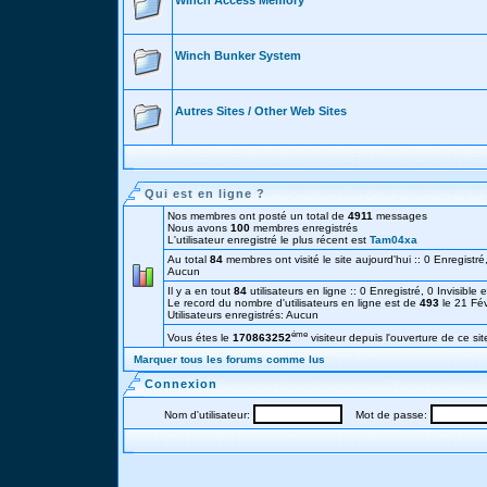
Winch Access Memory
Winch Bunker System
Autres Sites / Other Web Sites
Qui est en ligne ?
Nos membres ont posté un total de
4911
messages
Nous avons
100
membres enregistrés
L'utilisateur enregistré le plus récent est
Tam04xa
Au total
84
membres ont visité le site aujourd'hui :: 0 Enregistré,
Aucun
Il y a en tout
84
utilisateurs en ligne :: 0 Enregistré, 0 Invisible 
Le record du nombre d'utilisateurs en ligne est de
493
le 21 Fé
Utilisateurs enregistrés: Aucun
éme
Vous étes le
170863252
visiteur depuis l'ouverture de ce sit
Marquer tous les forums comme lus
Connexion
Nom d'utilisateur:
Mot de passe: