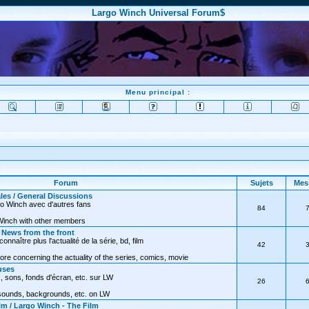
Largo Winch Universal Forum$
Menu principal :
Forum
Sujets
Mes
les / General Discussions
go Winch avec d'autres fans
84
Winch with other members
/ News from the front
nnaître plus l'actualité de la série, bd, film
42
ore concerning the actuality of the series, comics, movie
uses
, sons, fonds d'écran, etc. sur LW
26
 sounds, backgrounds, etc. on LW
lm / Largo Winch - The Film