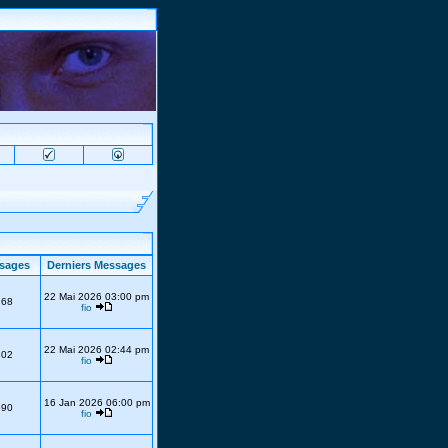
sages
Derniers Messages
22 Mai 2026 03:00 pm
768
fio
22 Mai 2026 02:44 pm
302
fio
16 Jan 2026 06:00 pm
690
fio