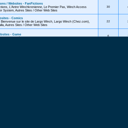
ions / Websites - FanFictions
tions, L'Antre Winchkrenienne, Le Premier Pas, Winch Access
30
 System, Autres Sites / Other Web Sites
bsites - Comics
, Bienvenue sur le site de Largo Winch, Largo Winch (Chez.com),
22
lla, Autres Sites / Other Web Sites
ebsites - Game
6
Web Sites, Vidéos - Videos
/ Websites - Others
37
inch.net
nous
###
Forum
Sujets
Mes
inch / Largo Winch Meetings
organisation de rencontres entre fans
7
e organisation of fans' meetings
hées / Hidden Functionalities
oir plus sur les possibilités de ces forums
2
 about the possibilities of these forums
ais)
ions...
36
tions...
sh)