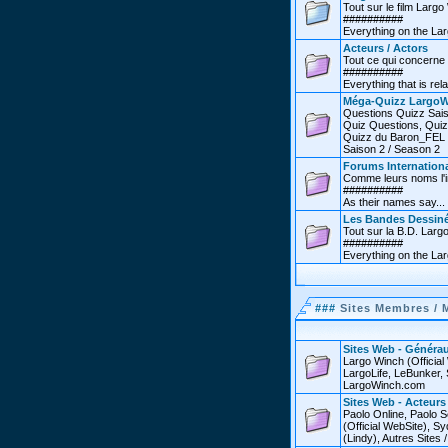
Tout sur le film Larg
##########
Everything on the Lar
Acteurs / Actors
Tout ce qui concerne 
##########
Everything that is rel
Méga-Quizz LargoW
Questions Quizz Sais
Quiz Questions, Quiz
Quizz du Baron_FEL /
Saison 2 / Season 2
Forums Internationa
Comme leurs noms l'in
##########
As their names say...
Les Bandes Dessin
Tout sur la B.D. Larg
##########
Everything on the La
###
Sites Membres / 
Sites Web - Générau
Largo Winch (Officia
LargoLife, LeBunker, 
LargoWinch.com
Sites Web - Acteurs
Paolo Online, Paolo S
(Official WebSite),
(Lindy), Autres Sites