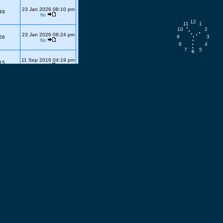
23 Jan 2026 08:10 pm
49
fio
12
11
1
10
2
23 Jan 2026 08:24 pm
9
3
26
fio
8
4
7
5
6
11 Sep 2016 04:19 pm
15
fio
06 Jan 2014 03:03 pm
81
fio
sages
Derniers Messages
14 Oct 2009 02:15 pm
17
fio
09 Sep 2003 06:09 pm
2
Baron_FEL
15 Nov 2007 08:47 pm
67
fio