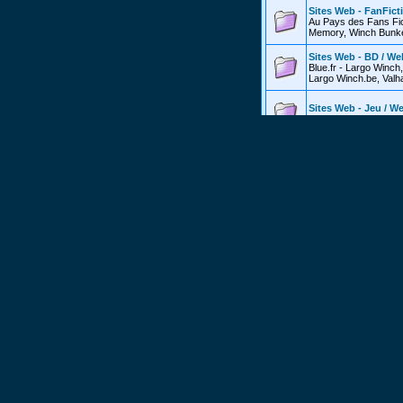
Sites Web - FanFict
Au Pays des Fans Fic
Memory, Winch Bunker
Sites Web - BD / We
Blue.fr - Largo Winch
Largo Winch.be, Valha
Sites Web - Jeu / W
Autres Sites / Other 
Sites Web - Autres 
Yahoogroups, LargoW
###
Divers / Miscella
Rencontres Largo W
Forum réservé pour l'
##########
Forum reserved for th
Fonctionnalités Cac
Vous souhaitez en sav
##########
You want to know more
Fan- Fictions (Franc
Postez ici vos réalisat
##########
Post here your realisa
Fan Fictions (Engli