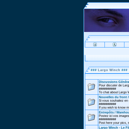
###
Largo Winch
###
Discussions Généra
Pour discuter de Lar
##########
To chat about Largo 
Nouvelles du front 
Si vous souhaitez en co
##########
If you wish to know m
Entrepôts / Wareho
Postez ici vos images
##########
Post here your pics,
Largo Winch - Le Fi