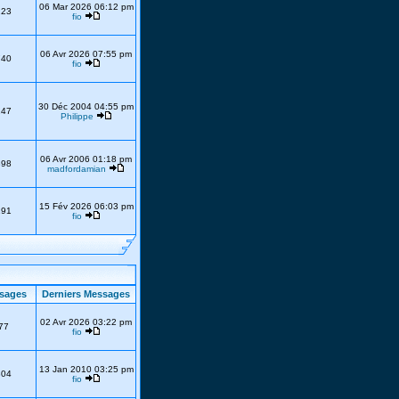
06 Mar 2026 06:12 pm
223
fio
06 Avr 2026 07:55 pm
740
fio
30 Déc 2004 04:55 pm
247
Philippe
06 Avr 2006 01:18 pm
398
madfordamian
15 Fév 2026 06:03 pm
191
fio
sages
Derniers Messages
02 Avr 2026 03:22 pm
77
fio
13 Jan 2010 03:25 pm
304
fio