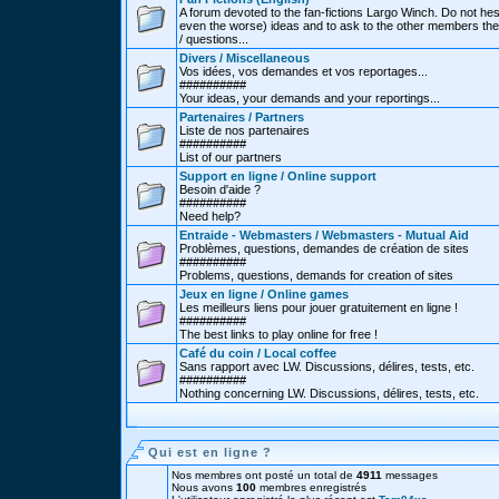
A forum devoted to the fan-fictions Largo Winch. Do not hes
even the worse) ideas and to ask to the other members thei
/ questions...
Divers / Miscellaneous
Vos idées, vos demandes et vos reportages...
##########
Your ideas, your demands and your reportings...
Partenaires / Partners
Liste de nos partenaires
##########
List of our partners
Support en ligne / Online support
Besoin d'aide ?
##########
Need help?
Entraide - Webmasters / Webmasters - Mutual Aid
Problèmes, questions, demandes de création de sites
##########
Problems, questions, demands for creation of sites
Jeux en ligne / Online games
Les meilleurs liens pour jouer gratuitement en ligne !
##########
The best links to play online for free !
Café du coin / Local coffee
Sans rapport avec LW. Discussions, délires, tests, etc.
##########
Nothing concerning LW. Discussions, délires, tests, etc.
Qui est en ligne ?
Nos membres ont posté un total de
4911
messages
Nous avons
100
membres enregistrés