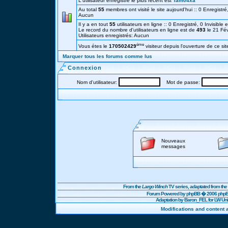
L'utilisateur enregistré le plus récent est
Tam04xa
Au total
55
membres ont visité le site aujourd'hui :: 0 Enregistré,
Aucun
Il y a en tout
55
utilisateurs en ligne :: 0 Enregistré, 0 Invisible 
Le record du nombre d'utilisateurs en ligne est de
493
le 21 Fé
Utilisateurs enregistrés: Aucun
éme
Vous étes le
170502429
visiteur depuis l'ouverture de ce sit
Marquer tous les forums comme lus
Connexion
Nom d'utilisateur:
Mot de passe:
Nouveaux
messages
From the
Largo Winch
TV series, adaptated from t
Forum Powered by
phpBB
� 2006 phpBB
Adaptation by Baron_FEL for LW U
Modifications and content