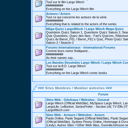
Tout sur le film Largo Winch
##########
Everything on the Largo Winch film
Acteurs / Actors
Tout ce qui concerne les acteurs de la série
##########
Everything that is related to the actors of the series
Méga-Quizz LargoWinch / Largo Winch Mega-Quizz
Questions Quizz Saison 1, Questions Quizz Saison 2, Sea
Quiz Questions, Quizz des fans - Fan's Quizzes, Réponse
Quizz du Baron_FEL / Baron_FEL's Quiz, Photo Quizz Sais
Saison 2 / Season 2
Forums Internationaux - International Forums
Comme leurs noms l'indiquent...
##########
As their names say...
Les Bandes Dessinées Largo Winch / Largo Winch Co
Tout sur la B.D. Largo Winch
##########
Everything on the Largo Winch comic books
###
Sites Membres / Member websites
###
Forum
Sites Web - Généraux / Websites - General
Largo Winch (Official WebSite), MySpace Largo Winch, L
LargoLife, LeBunker, SeriesPrefer - Section LW, TV Effe (IT
LargoWinch.com
Sites Web - Acteurs / Websites - Actors
Paolo Online, Paolo Seganti (Official WebSite), Paolo Sega
(Official WebSite), Sydney Penny Online, Hommage à Ovr
(Lindy), Autres Sites / Other Web Sites, GeordieJohnson.ne