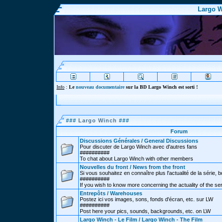
Largo W
Info
:
Le
nouveau documentaire
sur la BD Largo Winch est sorti !
###
Largo Winch
###
Forum
Discussions Générales / General Discussions
Pour discuter de Largo Winch avec d'autres fans
##########
To chat about Largo Winch with other members
Nouvelles du front / News from the front
Si vous souhaitez en connaître plus l'actualité de la série, bd
##########
If you wish to know more concerning the actuality of the se
Entrepôts / Warehouses
Postez ici vos images, sons, fonds d'écran, etc. sur LW
##########
Post here your pics, sounds, backgrounds, etc. on LW
Largo Winch - Le Film / Largo Winch - The Film