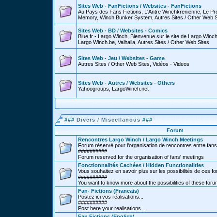
Sites Web - FanFictions / Websites - FanFictions
Au Pays des Fans Fictions, L'Antre Winchkrenienne, Le P
Memory, Winch Bunker System, Autres Sites / Other Web S
Sites Web - BD / Websites - Comics
Blue.fr - Largo Winch, Bienvenue sur le site de Largo Win
Largo Winch.be, Valhalla, Autres Sites / Other Web Sites
Sites Web - Jeu / Websites - Game
Autres Sites / Other Web Sites, Vidéos - Videos
Sites Web - Autres / Websites - Others
Yahoogroups, LargoWinch.net
###
Divers / Miscellanous
###
Forum
Rencontres Largo Winch / Largo Winch Meetings
Forum réservé pour l'organisation de rencontres entre fans
##########
Forum reserved for the organisation of fans' meetings
Fonctionnalités Cachées / Hidden Functionalities
Vous souhaitez en savoir plus sur les possibilités de ces f
##########
You want to know more about the possibilities of these for
Fan- Fictions (Francais)
Postez ici vos réalisations...
##########
Post here your realisations...
Fan Fictions (English)