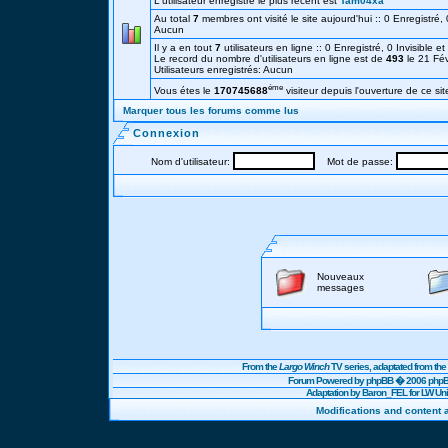
L'utilisateur enregistré le plus récent est
Tam04xa
Au total
7
membres ont visité le site aujourd'hui :: 0 Enregistré, 0
Aucun
Il y a en tout
7
utilisateurs en ligne :: 0 Enregistré, 0 Invisible e
Le record du nombre d'utilisateurs en ligne est de
493
le 21 Fé
Utilisateurs enregistrés: Aucun
éme
Vous étes le
170745688
visiteur depuis l'ouverture de ce sit
Marquer tous les forums comme lus
Connexion
Nom d'utilisateur:
Mot de passe:
Nouveaux
messages
From the
Largo Winch
TV series, adaptated from t
Forum Powered by
phpBB
� 2006 phpBB
Adaptation by Baron_FEL for LW U
Modifications and content