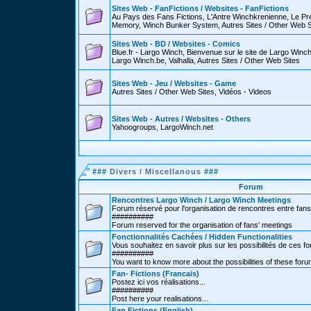
Sites Web - FanFictions / Websites - FanFictions
Au Pays des Fans Fictions, L'Antre Winchkrenienne, Le P
Memory, Winch Bunker System, Autres Sites / Other Web S
Sites Web - BD / Websites - Comics
Blue.fr - Largo Winch, Bienvenue sur le site de Largo Win
Largo Winch.be, Valhalla, Autres Sites / Other Web Sites
Sites Web - Jeu / Websites - Game
Autres Sites / Other Web Sites, Vidéos - Videos
Sites Web - Autres / Websites - Others
Yahoogroups, LargoWinch.net
###
Divers / Miscellanous
###
Forum
Rencontres Largo Winch / Largo Winch Meetings
Forum réservé pour l'organisation de rencontres entre fans
##########
Forum reserved for the organisation of fans' meetings
Fonctionnalités Cachées / Hidden Functionalities
Vous souhaitez en savoir plus sur les possibilités de ces f
##########
You want to know more about the possibilities of these for
Fan- Fictions (Francais)
Postez ici vos réalisations...
##########
Post here your realisations...
Fan Fictions (English)