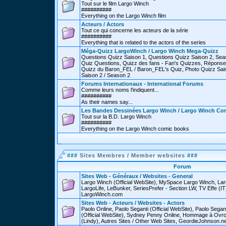
Tout sur le film Largo Winch
##########
Everything on the Largo Winch film
Acteurs / Actors
Tout ce qui concerne les acteurs de la série
##########
Everything that is related to the actors of the series
Méga-Quizz LargoWinch / Largo Winch Mega-Quizz
Questions Quizz Saison 1, Questions Quizz Saison 2, Sea
Quiz Questions, Quizz des fans - Fan's Quizzes, Réponse
Quizz du Baron_FEL / Baron_FEL's Quiz, Photo Quizz Sais
Saison 2 / Season 2
Forums Internationaux - International Forums
Comme leurs noms l'indiquent...
##########
As their names say...
Les Bandes Dessinées Largo Winch / Largo Winch Co
Tout sur la B.D. Largo Winch
##########
Everything on the Largo Winch comic books
###
Sites Membres / Member websites
###
Forum
Sites Web - Généraux / Websites - General
Largo Winch (Official WebSite), MySpace Largo Winch, L
LargoLife, LeBunker, SeriesPrefer - Section LW, TV Effe (IT
LargoWinch.com
Sites Web - Acteurs / Websites - Actors
Paolo Online, Paolo Seganti (Official WebSite), Paolo Sega
(Official WebSite), Sydney Penny Online, Hommage à Ovr
(Lindy), Autres Sites / Other Web Sites, GeordieJohnson.ne