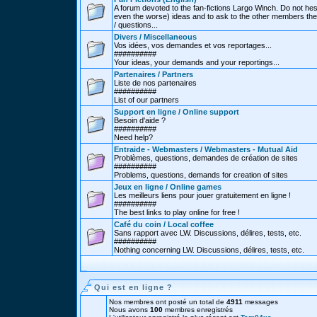
A forum devoted to the fan-fictions Largo Winch. Do not hes
even the worse) ideas and to ask to the other members thei
/ questions...
Divers / Miscellaneous
Vos idées, vos demandes et vos reportages...
##########
Your ideas, your demands and your reportings...
Partenaires / Partners
Liste de nos partenaires
##########
List of our partners
Support en ligne / Online support
Besoin d'aide ?
##########
Need help?
Entraide - Webmasters / Webmasters - Mutual Aid
Problèmes, questions, demandes de création de sites
##########
Problems, questions, demands for creation of sites
Jeux en ligne / Online games
Les meilleurs liens pour jouer gratuitement en ligne !
##########
The best links to play online for free !
Café du coin / Local coffee
Sans rapport avec LW. Discussions, délires, tests, etc.
##########
Nothing concerning LW. Discussions, délires, tests, etc.
Qui est en ligne ?
Nos membres ont posté un total de
4911
messages
Nous avons
100
membres enregistrés