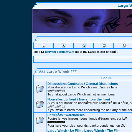
Largo W
Info
:
Le
nouveau documentaire
sur la BD Largo Winch est sorti !
###
Largo Winch
###
Forum
Discussions Générales / General Discussions
Pour discuter de Largo Winch avec d'autres fans
##########
To chat about Largo Winch with other members
Nouvelles du front / News from the front
Si vous souhaitez en connaître plus l'actualité de la série, bd
##########
If you wish to know more concerning the actuality of the se
Entrepôts / Warehouses
Postez ici vos images, sons, fonds d'écran, etc. sur LW
##########
Post here your pics, sounds, backgrounds, etc. on LW
Largo Winch - Le Film / Largo Winch - The Film