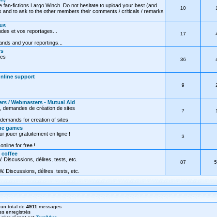
e fan-fictions Largo Winch. Do not hesitate to upload your best (and
10
 and to ask to the other members their comments / criticals / remarks
ous
des et vos reportages...
17
nds and your reportings...
rs
res
36
Online support
9
ers / Webmasters - Mutual Aid
, demandes de création de sites
7
demands for creation of sites
ine games
ur jouer gratuitement en ligne !
3
online for free !
 coffee
 Discussions, délires, tests, etc.
87
5
. Discussions, délires, tests, etc.
un total de
4911
messages
s enregistrés