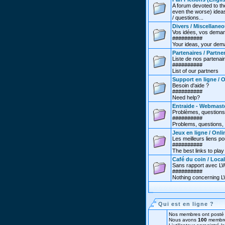
A forum devoted to th
even the worse) ideas
/ questions...
Divers / Miscellane
Vos idées, vos deman
##########
Your ideas, your dema
Partenaires / Partne
Liste de nos partenai
##########
List of our partners
Support en ligne / 
Besoin d'aide ?
##########
Need help?
Entraide - Webmast
Problèmes, questions
##########
Problems, questions, 
Jeux en ligne / Onl
Les meilleurs liens po
##########
The best links to play 
Café du coin / Local
Sans rapport avec LW.
##########
Nothing concerning LW
Qui est en ligne ?
Nos membres ont posté 
Nous avons
100
membre