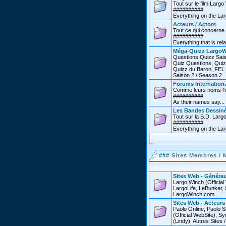
Tout sur le film Larg
##########
Everything on the Lar
Acteurs / Actors
Tout ce qui concerne 
##########
Everything that is rel
Méga-Quizz LargoW
Questions Quizz Sais
Quiz Questions, Quiz
Quizz du Baron_FEL /
Saison 2 / Season 2
Forums Internationa
Comme leurs noms l'in
##########
As their names say...
Les Bandes Dessin
Tout sur la B.D. Larg
##########
Everything on the La
###
Sites Membres / 
Sites Web - Générau
Largo Winch (Officia
LargoLife, LeBunker, 
LargoWinch.com
Sites Web - Acteurs
Paolo Online, Paolo S
(Official WebSite),
(Lindy), Autres Sites