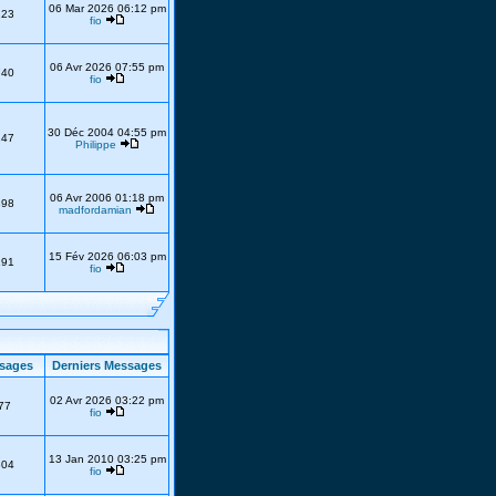
06 Mar 2026 06:12 pm
223
fio
06 Avr 2026 07:55 pm
740
fio
30 Déc 2004 04:55 pm
247
Philippe
06 Avr 2006 01:18 pm
398
madfordamian
15 Fév 2026 06:03 pm
191
fio
sages
Derniers Messages
02 Avr 2026 03:22 pm
77
fio
13 Jan 2010 03:25 pm
304
fio