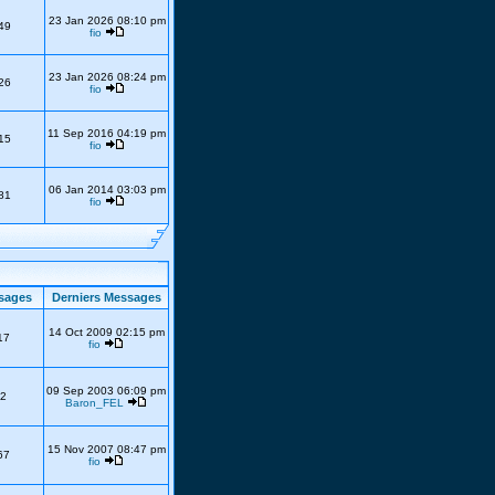
23 Jan 2026 08:10 pm
49
fio
23 Jan 2026 08:24 pm
26
fio
11 Sep 2016 04:19 pm
15
fio
06 Jan 2014 03:03 pm
81
fio
sages
Derniers Messages
14 Oct 2009 02:15 pm
17
fio
09 Sep 2003 06:09 pm
2
Baron_FEL
15 Nov 2007 08:47 pm
67
fio