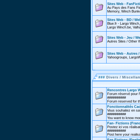
Sites Web - FanFict
Au Pays des Fans Fic
Memory, Winch Bunker
Sites Web - BD / We
Blue.fr - Largo Winch
Largo Winch.be, Valha
Sites Web - Jeu / W
Autres Sites / Other 
Sites Web - Autres 
Yahoogroups, LargoW
###
Divers / Miscella
Rencontres Largo W
Forum réservé pour l'
##########
Forum reserved for th
Fonctionnalités Cac
Vous souhaitez en sav
##########
You want to know more
Fan- Fictions (Franc
Postez ici vos réalisat
##########
Post here your realisa
Fan Fictions (Engli