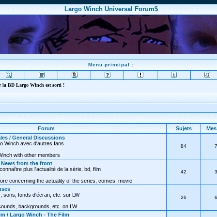
Largo Winch Universal Forum$
Menu principal :
 la BD Largo Winch est sorti !
Forum
Sujets
Mes
les / General Discussions
go Winch avec d'autres fans
84
Winch with other members
/ News from the front
nnaître plus l'actualité de la série, bd, film
42
ore concerning the actuality of the series, comics, movie
uses
, sons, fonds d'écran, etc. sur LW
26
 sounds, backgrounds, etc. on LW
lm / Largo Winch - The Film