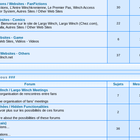
ions / Websites - FanFictions
tions, L'Antre Winchkrenienne, Le Premier Pas, Winch Access
30
 System, Autres Sites / Other Web Sites
bsites - Comics
, Bienvenue sur le site de Largo Winch, Largo Winch (Chez.com),
22
lla, Autres Sites / Other Web Sites
ebsites - Game
6
Web Sites, Vidéos - Videos
/ Websites - Others
37
inch.net
nous
###
Forum
Sujets
Mes
inch / Largo Winch Meetings
organisation de rencontres entre fans
7
e organisation of fans' meetings
hées / Hidden Functionalities
oir plus sur les possibilités de ces forums
2
 about the possibilities of these forums
ais)
ions...
36
tions...
sh)