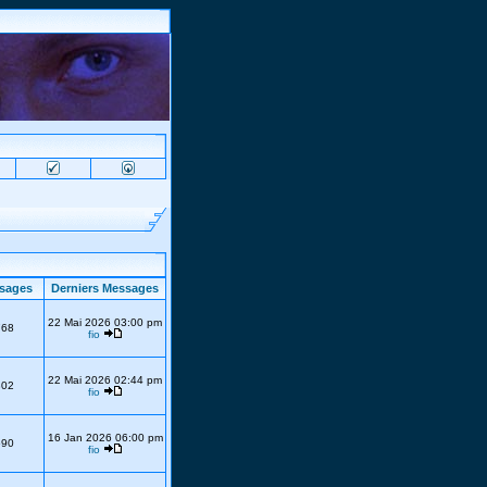
sages
Derniers Messages
22 Mai 2026 03:00 pm
768
fio
22 Mai 2026 02:44 pm
302
fio
16 Jan 2026 06:00 pm
690
fio