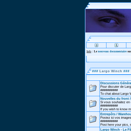
Info
:
Le
nouveau documentaire
sur
###
Largo Winch
###
Discussions Généra
Pour discuter de Lar
##########
To chat about Largo 
Nouvelles du front 
Si vous souhaitez en co
##########
If you wish to know m
Entrepôts / Wareho
Postez ici vos images
##########
Post here your pics,
Largo Winch - Le Fi