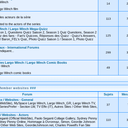
o Winch
14
go Winch film
les acteurs de la série
113
ated to the actors of the series
inch / Largo Winch Mega-Quizz
on 1, Questions Quizz Saison 2, Season 1 Quiz Questions, Season 2
z des fans - Fan's Quizzes, Réponses des Quizz - Quizz's Answers,
125
 Baron_FEL's Quiz, Photo Quizz Saison 1 / Season 1, Photo Quizz
ux - International Forums
diquent...
299
ées Largo Winch / Largo Winch Comic Books
o Winch
49
rgo Winch comic books
Member websites
###
Forum
Sujets
Mes
x / Websites - General
l WebSite), MySpace Largo Winch, Largo Winch_GR, Largo Winch TV,
37
SeriesPrefer - Section LW, TV Effe (IT), Autres Sites / Other Web Sites,
 / Websites - Actors
eganti (Official WebSite), Paolo Seganti Collage Gallery, Sydney Penny
110
 Sydney Penny Online, Hommage à Ovronnaz, Simon, Geordie Johnson
 / Other Web Sites, GeordieJohnson.net, Charles Powell's Fan Site