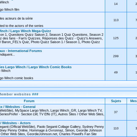
o Winch
14
go Winch film
les acteurs de la série
113
ated to the actors of the series
inch / Largo Winch Mega-Quizz
on 1, Questions Quizz Saison 2, Season 1 Quiz Questions, Season 2
z des fans - Fan's Quizzes, Réponses des Quizz - Quizz's Answers,
125
 Baron_FEL's Quiz, Photo Quizz Saison 1 / Season 1, Photo Quizz
ux - International Forums
diquent...
299
ées Largo Winch / Largo Winch Comic Books
o Winch
49
rgo Winch comic books
Member websites
###
Forum
Sujets
Mes
x / Websites - General
l WebSite), MySpace Largo Winch, Largo Winch_GR, Largo Winch TV,
37
SeriesPrefer - Section LW, TV Effe (IT), Autres Sites / Other Web Sites,
 / Websites - Actors
eganti (Official WebSite), Paolo Seganti Collage Gallery, Sydney Penny
110
 Sydney Penny Online, Hommage à Ovronnaz, Simon, Geordie Johnson
 / Other Web Sites, GeordieJohnson.net, Charles Powell's Fan Site