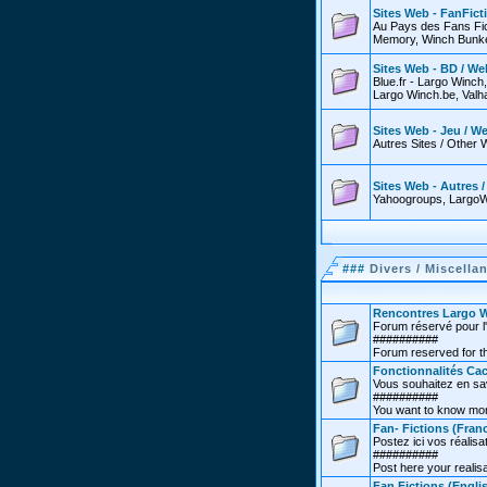
Sites Web - FanFict
Au Pays des Fans Fic
Memory, Winch Bunker
Sites Web - BD / We
Blue.fr - Largo Winch
Largo Winch.be, Valha
Sites Web - Jeu / W
Autres Sites / Other 
Sites Web - Autres 
Yahoogroups, LargoW
###
Divers / Miscella
Rencontres Largo W
Forum réservé pour l'
##########
Forum reserved for th
Fonctionnalités Cac
Vous souhaitez en sav
##########
You want to know more
Fan- Fictions (Franc
Postez ici vos réalisat
##########
Post here your realisa
Fan Fictions (Engli