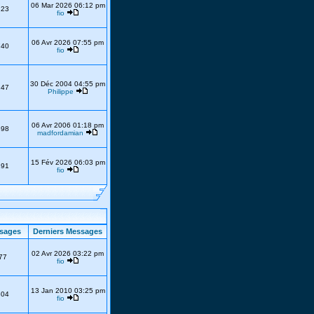
06 Mar 2026 06:12 pm
223
fio
06 Avr 2026 07:55 pm
740
fio
30 Déc 2004 04:55 pm
247
Philippe
06 Avr 2006 01:18 pm
398
madfordamian
15 Fév 2026 06:03 pm
191
fio
sages
Derniers Messages
02 Avr 2026 03:22 pm
77
fio
13 Jan 2010 03:25 pm
304
fio