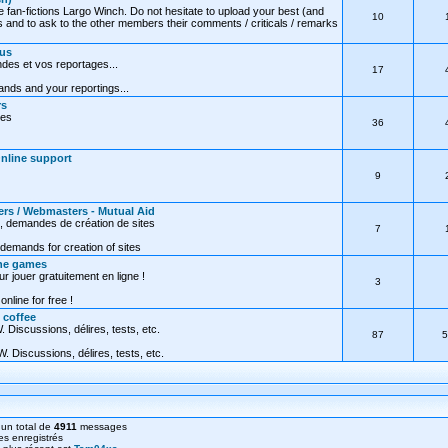
e fan-fictions Largo Winch. Do not hesitate to upload your best (and
10
 and to ask to the other members their comments / criticals / remarks
ous
des et vos reportages...
17
nds and your reportings...
rs
res
36
Online support
9
ers / Webmasters - Mutual Aid
, demandes de création de sites
7
demands for creation of sites
ine games
ur jouer gratuitement en ligne !
3
online for free !
 coffee
 Discussions, délires, tests, etc.
87
5
. Discussions, délires, tests, etc.
un total de
4911
messages
s enregistrés