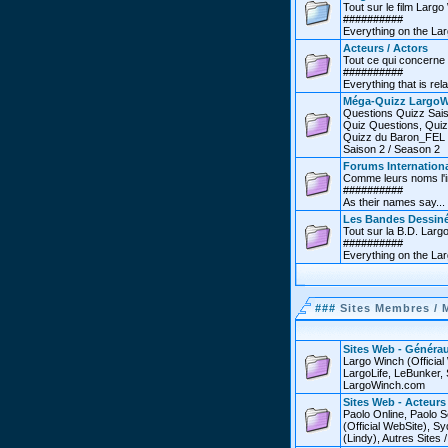
Tout sur le film Larg
##########
Everything on the Lar
Acteurs / Actors
Tout ce qui concerne 
##########
Everything that is rel
Méga-Quizz LargoW
Questions Quizz Sais
Quiz Questions, Quiz
Quizz du Baron_FEL /
Saison 2 / Season 2
Forums Internationa
Comme leurs noms l'in
##########
As their names say...
Les Bandes Dessin
Tout sur la B.D. Larg
##########
Everything on the La
###
Sites Membres / 
Sites Web - Générau
Largo Winch (Officia
LargoLife, LeBunker, 
LargoWinch.com
Sites Web - Acteurs
Paolo Online, Paolo S
(Official WebSite),
(Lindy), Autres Sites