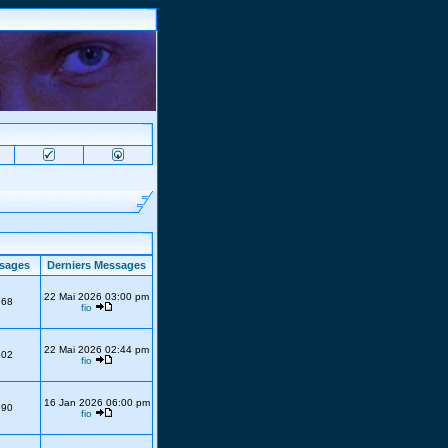
sages
Derniers Messages
22 Mai 2026 03:00 pm
768
fio
22 Mai 2026 02:44 pm
302
fio
16 Jan 2026 06:00 pm
690
fio