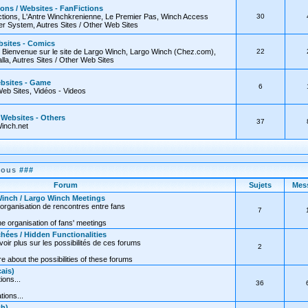
ions / Websites - FanFictions
tions, L'Antre Winchkrenienne, Le Premier Pas, Winch Access
30
 System, Autres Sites / Other Web Sites
bsites - Comics
, Bienvenue sur le site de Largo Winch, Largo Winch (Chez.com),
22
lla, Autres Sites / Other Web Sites
ebsites - Game
6
Web Sites, Vidéos - Videos
/ Websites - Others
37
inch.net
nous
###
Forum
Sujets
Mes
inch / Largo Winch Meetings
organisation de rencontres entre fans
7
e organisation of fans' meetings
hées / Hidden Functionalities
oir plus sur les possibilités de ces forums
2
 about the possibilities of these forums
ais)
ions...
36
tions...
sh)