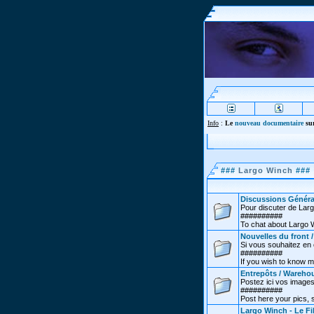
Info
:
Le
nouveau documentaire
sur
###
Largo Winch
###
Discussions Généra
Pour discuter de Lar
##########
To chat about Largo 
Nouvelles du front 
Si vous souhaitez en co
##########
If you wish to know m
Entrepôts / Wareho
Postez ici vos images
##########
Post here your pics,
Largo Winch - Le Fi