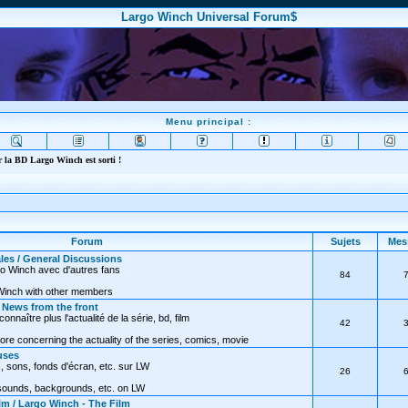
Largo Winch Universal Forum$
Menu principal :
 la BD Largo Winch est sorti !
Forum
Sujets
Mes
les / General Discussions
go Winch avec d'autres fans
84
Winch with other members
/ News from the front
nnaître plus l'actualité de la série, bd, film
42
ore concerning the actuality of the series, comics, movie
uses
, sons, fonds d'écran, etc. sur LW
26
 sounds, backgrounds, etc. on LW
lm / Largo Winch - The Film