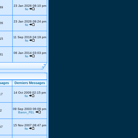
23 Jan 2026 08:10 pm
49
fio
23 Jan 2026 08:24 pm
26
fio
11 Sep 2016 04:19 pm
15
fio
06 Jan 2014 03:03 pm
81
fio
sages
Derniers Messages
14 Oct 2009 02:15 pm
17
fio
09 Sep 2003 06:09 pm
2
Baron_FEL
15 Nov 2007 08:47 pm
67
fio