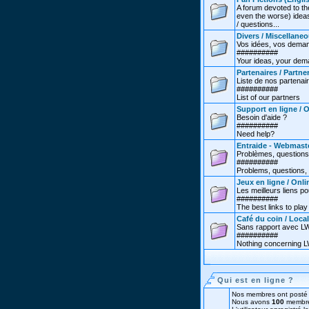
A forum devoted to th
even the worse) ideas
/ questions...
Divers / Miscellane
Vos idées, vos deman
##########
Your ideas, your dema
Partenaires / Partne
Liste de nos partenai
##########
List of our partners
Support en ligne / 
Besoin d'aide ?
##########
Need help?
Entraide - Webmast
Problèmes, questions
##########
Problems, questions, 
Jeux en ligne / Onl
Les meilleurs liens po
##########
The best links to play 
Café du coin / Local
Sans rapport avec LW.
##########
Nothing concerning LW
Qui est en ligne ?
Nos membres ont posté 
Nous avons
100
membre