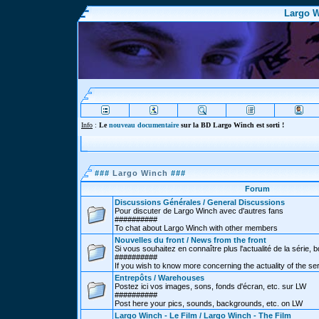
Largo W
Info
:
Le
nouveau documentaire
sur la BD Largo Winch est sorti !
###
Largo Winch
###
Forum
Discussions Générales / General Discussions
Pour discuter de Largo Winch avec d'autres fans
##########
To chat about Largo Winch with other members
Nouvelles du front / News from the front
Si vous souhaitez en connaître plus l'actualité de la série, bd
##########
If you wish to know more concerning the actuality of the se
Entrepôts / Warehouses
Postez ici vos images, sons, fonds d'écran, etc. sur LW
##########
Post here your pics, sounds, backgrounds, etc. on LW
Largo Winch - Le Film / Largo Winch - The Film