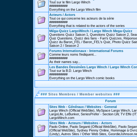
Tout sur le film Largo Winch
##########
Everything on the Largo Winch film
Acteurs / Actors
Tout ce qui concerne les acteurs de la série
##########
Everything that is related to the actors of the series
Méga-Quizz LargoWinch / Largo Winch Mega-Quizz
Questions Quizz Saison 1, Questions Quizz Saison 2, Sea
Quiz Questions, Quizz des fans - Fan's Quizzes, Réponse
Quizz du Baron_FEL / Baron_FEL's Quiz, Photo Quizz Sais
Saison 2 / Season 2
Forums Internationaux - International Forums
Comme leurs noms l'indiquent...
##########
As their names say...
Les Bandes Dessinées Largo Winch / Largo Winch Co
Tout sur la B.D. Largo Winch
##########
Everything on the Largo Winch comic books
###
Sites Membres / Member websites
###
Forum
Sites Web - Généraux / Websites - General
Largo Winch (Official WebSite), MySpace Largo Winch, L
LargoLife, LeBunker, SeriesPrefer - Section LW, TV Effe (IT
LargoWinch.com
Sites Web - Acteurs / Websites - Actors
Paolo Online, Paolo Seganti (Official WebSite), Paolo Sega
(Official WebSite), Sydney Penny Online, Hommage à Ovr
(Lindy), Autres Sites / Other Web Sites, GeordieJohnson.ne