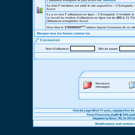
L'utilisateur enregistré le plus récent est
Tam04xa
Au total
7
membres ont visité le site aujourd'hui :: 0 Enregistré, 0
Aucun
Il y a en tout
7
utilisateurs en ligne :: 0 Enregistré, 0 Invisible e
Le record du nombre d'utilisateurs en ligne est de
493
le 21 Fé
Utilisateurs enregistrés: Aucun
éme
Vous étes le
170050053
visiteur depuis l'ouverture de ce sit
Marquer tous les forums comme lus
Connexion
Nom d'utilisateur:
Mot de passe:
Nouveaux
messages
From the
Largo Winch
TV series, adaptated from t
Forum Powered by
phpBB
� 2006 phpBB
Adaptation by Baron_FEL for LW U
Modifications and content