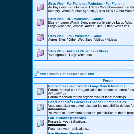
Sites Web - FanFictions / Websites - FanFictions
Au Pays des Fans Fictions, L'Antre Winchkrenienne, Le P
Memory, Winch Bunker System, Autres Sites / Other Web S
Sites Web - BD / Websites - Comics
Blue.fr - Largo Winch, Bienvenue sur le site de Largo Win
Largo Winch.be, Valhalla, Autres Sites / Other Web Sites
Sites Web - Jeu / Websites - Game
Autres Sites / Other Web Sites, Vidéos - Videos
Sites Web - Autres / Websites - Others
Yahoogroups, LargoWinch.net
###
Divers / Miscellanous
###
Forum
Rencontres Largo Winch / Largo Winch Meetings
Forum réservé pour l'organisation de rencontres entre fans
##########
Forum reserved for the organisation of fans' meetings
Fonctionnalités Cachées / Hidden Functionalities
Vous souhaitez en savoir plus sur les possibilités de ces f
##########
You want to know more about the possibilities of these for
Fan- Fictions (Francais)
Postez ici vos réalisations...
##########
Post here your realisations...
Fan Fictions (English)