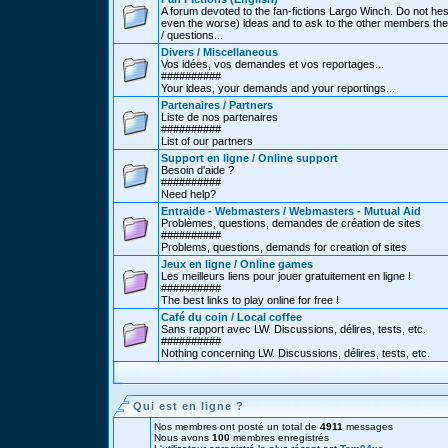
A forum devoted to the fan-fictions Largo Winch. Do not hes
even the worse) ideas and to ask to the other members thei
/ questions...
Divers / Miscellaneous
Vos idées, vos demandes et vos reportages...
##########
Your ideas, your demands and your reportings...
Partenaires / Partners
Liste de nos partenaires
##########
List of our partners
Support en ligne / Online support
Besoin d'aide ?
##########
Need help?
Entraide - Webmasters / Webmasters - Mutual Aid
Problèmes, questions, demandes de création de sites
##########
Problems, questions, demands for creation of sites
Jeux en ligne / Online games
Les meilleurs liens pour jouer gratuitement en ligne !
##########
The best links to play online for free !
Café du coin / Local coffee
Sans rapport avec LW. Discussions, délires, tests, etc.
##########
Nothing concerning LW. Discussions, délires, tests, etc.
Qui est en ligne ?
Nos membres ont posté un total de
4911
messages
Nous avons
100
membres enregistrés