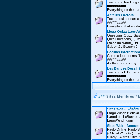
Tout sur le film Larg
##########
Everything on the Lar
Acteurs / Actors
Tout ce qui concerne 
##########
Everything that is rel
Méga-Quizz LargoW
Questions Quizz Sais
Quiz Questions, Quiz
Quizz du Baron_FEL /
Saison 2 / Season 2
Forums Internationa
Comme leurs noms l'in
##########
As their names say...
Les Bandes Dessin
Tout sur la B.D. Larg
##########
Everything on the La
###
Sites Membres / 
Sites Web - Générau
Largo Winch (Officia
LargoLife, LeBunker, 
LargoWinch.com
Sites Web - Acteurs
Paolo Online, Paolo S
(Official WebSite),
(Lindy), Autres Sites