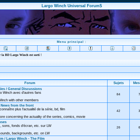
Largo Winch Universal Forum$
Menu principal :
 la BD Largo Winch est sorti !
Forum
Sujets
Mes
les / General Discussions
go Winch avec d'autres fans
84
Winch with other members
/ News from the front
nnaître plus l'actualité de la série, bd, film
42
ore concerning the actuality of the series, comics, movie
uses
, sons, fonds d'écran, etc. sur LW
26
 sounds, backgrounds, etc. on LW
lm / Largo Winch - The Film