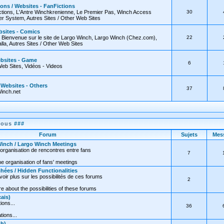
ions / Websites - FanFictions
tions, L'Antre Winchkrenienne, Le Premier Pas, Winch Access
30
 System, Autres Sites / Other Web Sites
bsites - Comics
, Bienvenue sur le site de Largo Winch, Largo Winch (Chez.com),
22
lla, Autres Sites / Other Web Sites
ebsites - Game
6
Web Sites, Vidéos - Videos
/ Websites - Others
37
inch.net
nous
###
Forum
Sujets
Mes
inch / Largo Winch Meetings
organisation de rencontres entre fans
7
e organisation of fans' meetings
hées / Hidden Functionalities
oir plus sur les possibilités de ces forums
2
 about the possibilities of these forums
ais)
ions...
36
tions...
sh)