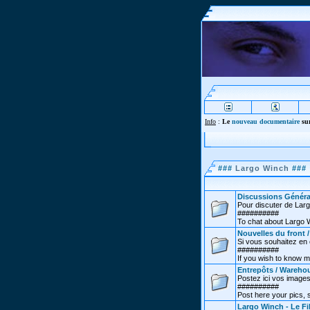
Info
:
Le
nouveau documentaire
sur
###
Largo Winch
###
Discussions Généra
Pour discuter de Lar
##########
To chat about Largo 
Nouvelles du front 
Si vous souhaitez en co
##########
If you wish to know m
Entrepôts / Wareho
Postez ici vos images
##########
Post here your pics,
Largo Winch - Le Fi