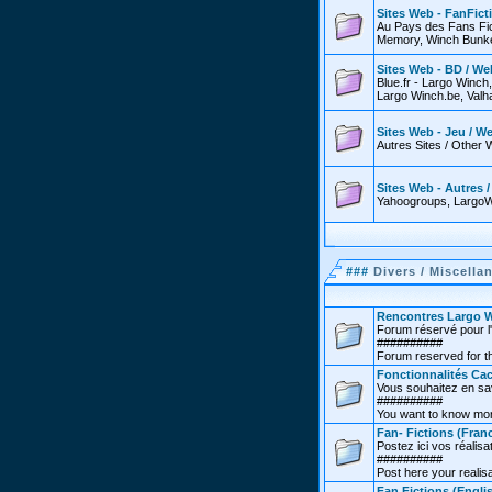
Sites Web - FanFict
Au Pays des Fans Fic
Memory, Winch Bunker
Sites Web - BD / We
Blue.fr - Largo Winch
Largo Winch.be, Valha
Sites Web - Jeu / W
Autres Sites / Other 
Sites Web - Autres 
Yahoogroups, LargoW
###
Divers / Miscella
Rencontres Largo W
Forum réservé pour l'
##########
Forum reserved for th
Fonctionnalités Cac
Vous souhaitez en sav
##########
You want to know more
Fan- Fictions (Franc
Postez ici vos réalisat
##########
Post here your realisa
Fan Fictions (Engli