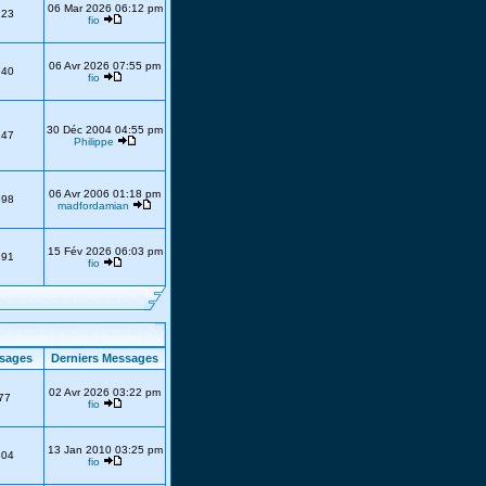
06 Mar 2026 06:12 pm
223
fio
06 Avr 2026 07:55 pm
740
fio
30 Déc 2004 04:55 pm
247
Philippe
06 Avr 2006 01:18 pm
398
madfordamian
15 Fév 2026 06:03 pm
191
fio
sages
Derniers Messages
02 Avr 2026 03:22 pm
77
fio
13 Jan 2010 03:25 pm
304
fio