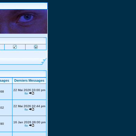
sages
Derniers Messages
22 Mai 2026 03:00 pm
768
fio
22 Mai 2026 02:44 pm
302
fio
16 Jan 2026 06:00 pm
690
fio