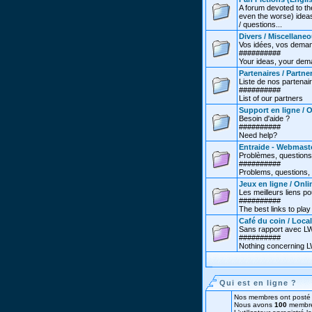
A forum devoted to th
even the worse) ideas
/ questions...
Divers / Miscellane
Vos idées, vos deman
##########
Your ideas, your dema
Partenaires / Partne
Liste de nos partenai
##########
List of our partners
Support en ligne / 
Besoin d'aide ?
##########
Need help?
Entraide - Webmast
Problèmes, questions
##########
Problems, questions, 
Jeux en ligne / Onl
Les meilleurs liens po
##########
The best links to play 
Café du coin / Local
Sans rapport avec LW.
##########
Nothing concerning LW
Qui est en ligne ?
Nos membres ont posté 
Nous avons
100
membre