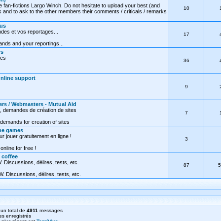
e fan-fictions Largo Winch. Do not hesitate to upload your best (and
10
 and to ask to the other members their comments / criticals / remarks
ous
des et vos reportages...
17
nds and your reportings...
rs
res
36
Online support
9
ers / Webmasters - Mutual Aid
, demandes de création de sites
7
demands for creation of sites
ine games
ur jouer gratuitement en ligne !
3
online for free !
 coffee
 Discussions, délires, tests, etc.
87
5
. Discussions, délires, tests, etc.
un total de
4911
messages
s enregistrés