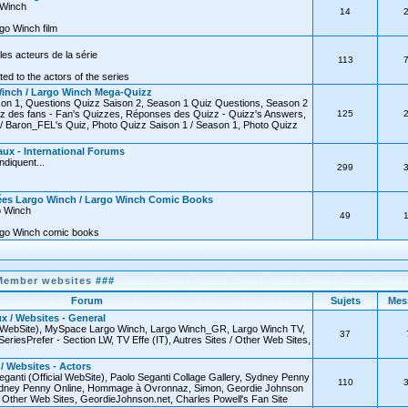
o Winch
14
go Winch film
les acteurs de la série
113
ated to the actors of the series
inch / Largo Winch Mega-Quizz
on 1, Questions Quizz Saison 2, Season 1 Quiz Questions, Season 2
z des fans - Fan's Quizzes, Réponses des Quizz - Quizz's Answers,
125
 Baron_FEL's Quiz, Photo Quizz Saison 1 / Season 1, Photo Quizz
ux - International Forums
diquent...
299
ées Largo Winch / Largo Winch Comic Books
o Winch
49
rgo Winch comic books
Member websites
###
Forum
Sujets
Mes
x / Websites - General
l WebSite), MySpace Largo Winch, Largo Winch_GR, Largo Winch TV,
37
SeriesPrefer - Section LW, TV Effe (IT), Autres Sites / Other Web Sites,
 / Websites - Actors
eganti (Official WebSite), Paolo Seganti Collage Gallery, Sydney Penny
110
 Sydney Penny Online, Hommage à Ovronnaz, Simon, Geordie Johnson
 / Other Web Sites, GeordieJohnson.net, Charles Powell's Fan Site