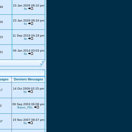
23 Jan 2026 08:10 pm
49
fio
23 Jan 2026 08:24 pm
26
fio
11 Sep 2016 04:19 pm
15
fio
06 Jan 2014 03:03 pm
81
fio
sages
Derniers Messages
14 Oct 2009 02:15 pm
17
fio
09 Sep 2003 06:09 pm
2
Baron_FEL
15 Nov 2007 08:47 pm
67
fio