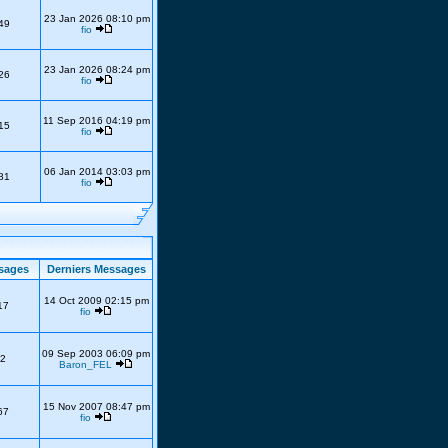
23 Jan 2026 08:10 pm
49
fio
23 Jan 2026 08:24 pm
26
fio
11 Sep 2016 04:19 pm
15
fio
06 Jan 2014 03:03 pm
81
fio
sages
Derniers Messages
14 Oct 2009 02:15 pm
17
fio
09 Sep 2003 06:09 pm
2
Baron_FEL
15 Nov 2007 08:47 pm
67
fio