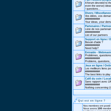
A forum devoted to th
even the worse) ideas
/ questions...
Divers / Miscellane
Vos idées, vos deman
##########
Your ideas, your dema
Partenaires / Partne
Liste de nos partenai
##########
List of our partners
Support en ligne / 
Besoin d'aide ?
##########
Need help?
Entraide - Webmast
Problèmes, questions
##########
Problems, questions, 
Jeux en ligne / Onl
Les meilleurs liens po
##########
The best links to play 
Café du coin / Local
Sans rapport avec LW.
##########
Nothing concerning LW
Qui est en ligne ?
Nos membres ont posté 
Nous avons
100
membre