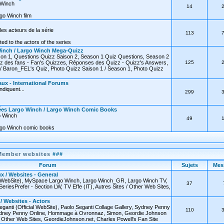
o Winch
14
go Winch film
les acteurs de la série
113
ated to the actors of the series
inch / Largo Winch Mega-Quizz
on 1, Questions Quizz Saison 2, Season 1 Quiz Questions, Season 2
z des fans - Fan's Quizzes, Réponses des Quizz - Quizz's Answers,
125
 Baron_FEL's Quiz, Photo Quizz Saison 1 / Season 1, Photo Quizz
ux - International Forums
diquent...
299
ées Largo Winch / Largo Winch Comic Books
o Winch
49
rgo Winch comic books
Member websites
###
Forum
Sujets
Mes
x / Websites - General
l WebSite), MySpace Largo Winch, Largo Winch_GR, Largo Winch TV,
37
SeriesPrefer - Section LW, TV Effe (IT), Autres Sites / Other Web Sites,
 / Websites - Actors
eganti (Official WebSite), Paolo Seganti Collage Gallery, Sydney Penny
110
 Sydney Penny Online, Hommage à Ovronnaz, Simon, Geordie Johnson
 / Other Web Sites, GeordieJohnson.net, Charles Powell's Fan Site