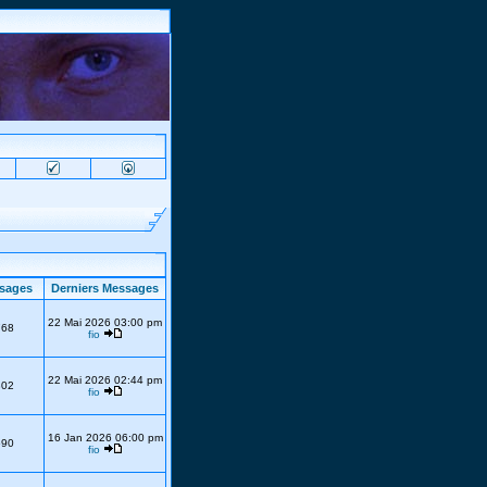
sages
Derniers Messages
22 Mai 2026 03:00 pm
768
fio
22 Mai 2026 02:44 pm
302
fio
16 Jan 2026 06:00 pm
690
fio