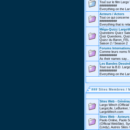
Tout sur le film Larg
##########
Everything on the Lar
Acteurs / Actors
Tout ce qui concerne 
##########
Everything that is rel
Méga-Quizz LargoW
Questions Quizz Sais
Quiz Questions, Quiz
Quizz du Baron_FEL /
Saison 2 / Season 2
Forums Internationa
Comme leurs noms l'in
##########
As their names say...
Les Bandes Dessin
Tout sur la B.D. Larg
##########
Everything on the La
###
Sites Membres / 
Sites Web - Générau
Largo Winch (Officia
LargoLife, LeBunker, 
LargoWinch.com
Sites Web - Acteurs
Paolo Online, Paolo S
(Official WebSite),
(Lindy), Autres Sites