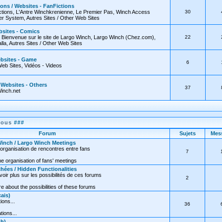
ions / Websites - FanFictions
tions, L'Antre Winchkrenienne, Le Premier Pas, Winch Access
30
 System, Autres Sites / Other Web Sites
bsites - Comics
, Bienvenue sur le site de Largo Winch, Largo Winch (Chez.com),
22
lla, Autres Sites / Other Web Sites
ebsites - Game
6
Web Sites, Vidéos - Videos
/ Websites - Others
37
inch.net
nous
###
Forum
Sujets
Mes
inch / Largo Winch Meetings
organisation de rencontres entre fans
7
e organisation of fans' meetings
hées / Hidden Functionalities
oir plus sur les possibilités de ces forums
2
 about the possibilities of these forums
ais)
ions...
36
tions...
sh)