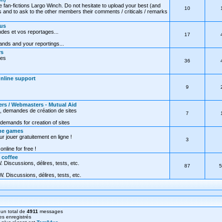
e fan-fictions Largo Winch. Do not hesitate to upload your best (and
10
 and to ask to the other members their comments / criticals / remarks
ous
des et vos reportages...
17
nds and your reportings...
rs
res
36
Online support
9
ers / Webmasters - Mutual Aid
, demandes de création de sites
7
demands for creation of sites
ine games
ur jouer gratuitement en ligne !
3
online for free !
 coffee
 Discussions, délires, tests, etc.
87
5
. Discussions, délires, tests, etc.
un total de
4911
messages
s enregistrés