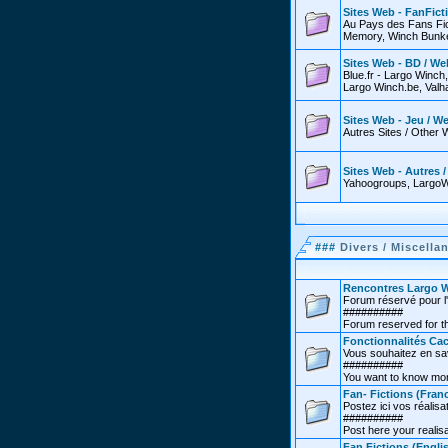
Sites Web - FanFict
Au Pays des Fans Fic
Memory, Winch Bunker
Sites Web - BD / We
Blue.fr - Largo Winch
Largo Winch.be, Valha
Sites Web - Jeu / W
Autres Sites / Other 
Sites Web - Autres 
Yahoogroups, LargoW
###
Divers / Miscella
Rencontres Largo W
Forum réservé pour l'
##########
Forum reserved for th
Fonctionnalités Cac
Vous souhaitez en sav
##########
You want to know more
Fan- Fictions (Franc
Postez ici vos réalisat
##########
Post here your realisa
Fan Fictions (Engli