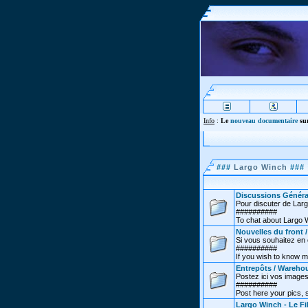
Info
:
Le
nouveau documentaire
sur
###
Largo Winch
###
Discussions Généra
Pour discuter de Lar
##########
To chat about Largo 
Nouvelles du front 
Si vous souhaitez en co
##########
If you wish to know m
Entrepôts / Wareho
Postez ici vos images
##########
Post here your pics,
Largo Winch - Le Fi