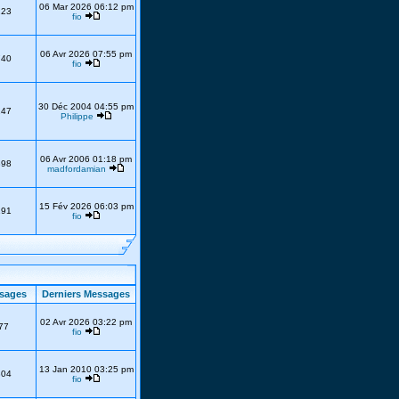
06 Mar 2026 06:12 pm
223
fio
06 Avr 2026 07:55 pm
740
fio
30 Déc 2004 04:55 pm
247
Philippe
06 Avr 2006 01:18 pm
398
madfordamian
15 Fév 2026 06:03 pm
191
fio
sages
Derniers Messages
02 Avr 2026 03:22 pm
77
fio
13 Jan 2010 03:25 pm
304
fio