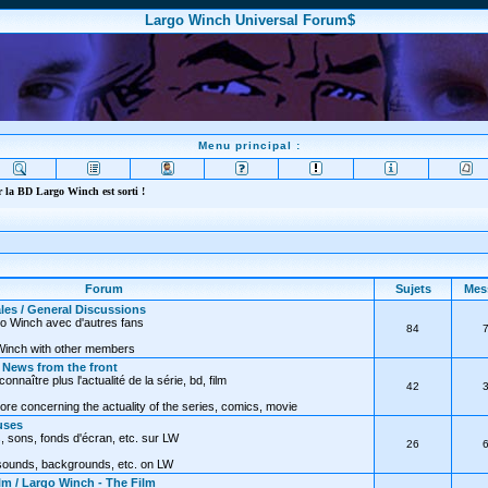
Largo Winch Universal Forum$
Menu principal :
 la BD Largo Winch est sorti !
Forum
Sujets
Mes
les / General Discussions
go Winch avec d'autres fans
84
Winch with other members
/ News from the front
nnaître plus l'actualité de la série, bd, film
42
ore concerning the actuality of the series, comics, movie
uses
, sons, fonds d'écran, etc. sur LW
26
 sounds, backgrounds, etc. on LW
lm / Largo Winch - The Film