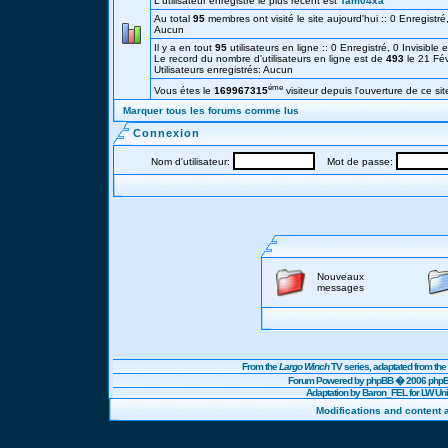
L'utilisateur enregistré le plus récent est
Tam04xa
Au total
95
membres ont visité le site aujourd'hui :: 0 Enregistré,
Aucun
Il y a en tout
95
utilisateurs en ligne :: 0 Enregistré, 0 Invisible 
Le record du nombre d'utilisateurs en ligne est de
493
le 21 Fé
Utilisateurs enregistrés: Aucun
éme
Vous étes le
169967315
visiteur depuis l'ouverture de ce sit
Marquer tous les forums comme lus
Connexion
Nom d'utilisateur:
Mot de passe:
Nouveaux
messages
From the
Largo Winch
TV series, adaptated from t
Forum Powered by
phpBB
� 2006 phpBB
Adaptation by Baron_FEL for LW U
Modifications and content