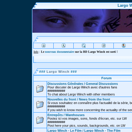
Largo W
Info
:
Le
nouveau documentaire
sur la BD Largo Winch est sorti !
###
Largo Winch
###
Forum
Discussions Générales / General Discussions
Pour discuter de Largo Winch avec d'autres fans
##########
To chat about Largo Winch with other members
Nouvelles du front / News from the front
Si vous souhaitez en connaître plus l'actualité de la série, bd
##########
If you wish to know more concerning the actuality of the se
Entrepôts / Warehouses
Postez ici vos images, sons, fonds d'écran, etc. sur LW
##########
Post here your pics, sounds, backgrounds, etc. on LW
Largo Winch - Le Film / Largo Winch - The Film