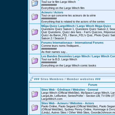
Tout sur le film Largo Winch
##########
Everything on the Largo Winch film
Acteurs / Actors
Tout ce qui concerne les acteurs de la série
##########
Everything that is related to the actors of the series
Méga-Quizz LargoWinch / Largo Winch Mega-Quizz
Questions Quizz Saison 1, Questions Quizz Saison 2, Sea
Quiz Questions, Quizz des fans - Fan's Quizzes, Réponse
Quizz du Baron_FEL / Baron_FEL's Quiz, Photo Quizz Sais
Saison 2 / Season 2
Forums Internationaux - International Forums
Comme leurs noms l'indiquent...
##########
As their names say...
Les Bandes Dessinées Largo Winch / Largo Winch Co
Tout sur la B.D. Largo Winch
##########
Everything on the Largo Winch comic books
###
Sites Membres / Member websites
###
Forum
Sites Web - Généraux / Websites - General
Largo Winch (Official WebSite), MySpace Largo Winch, L
LargoLife, LeBunker, SeriesPrefer - Section LW, TV Effe (IT
LargoWinch.com
Sites Web - Acteurs / Websites - Actors
Paolo Online, Paolo Seganti (Official WebSite), Paolo Sega
(Official WebSite), Sydney Penny Online, Hommage à Ovr
(Lindy), Autres Sites / Other Web Sites, GeordieJohnson.ne