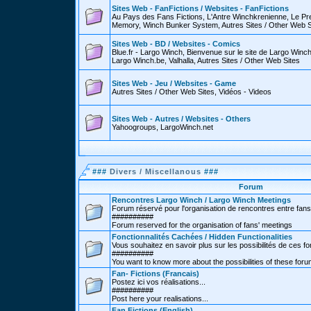
Sites Web - FanFictions / Websites - FanFictions
Au Pays des Fans Fictions, L'Antre Winchkrenienne, Le P
Memory, Winch Bunker System, Autres Sites / Other Web S
Sites Web - BD / Websites - Comics
Blue.fr - Largo Winch, Bienvenue sur le site de Largo Win
Largo Winch.be, Valhalla, Autres Sites / Other Web Sites
Sites Web - Jeu / Websites - Game
Autres Sites / Other Web Sites, Vidéos - Videos
Sites Web - Autres / Websites - Others
Yahoogroups, LargoWinch.net
###
Divers / Miscellanous
###
Forum
Rencontres Largo Winch / Largo Winch Meetings
Forum réservé pour l'organisation de rencontres entre fans
##########
Forum reserved for the organisation of fans' meetings
Fonctionnalités Cachées / Hidden Functionalities
Vous souhaitez en savoir plus sur les possibilités de ces f
##########
You want to know more about the possibilities of these for
Fan- Fictions (Francais)
Postez ici vos réalisations...
##########
Post here your realisations...
Fan Fictions (English)