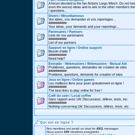
A forum devoted to the fan-fictions Largo Winch. Do not hes
even the worse) ideas and to ask to the other members thei
/ questions...
Divers / Miscellaneous
Vos idées, vos demandes et vos reportages...
##########
Your ideas, your demands and your reportings...
Partenaires / Partners
Liste de nos partenaires
##########
List of our partners
Support en ligne / Online support
Besoin d'aide ?
##########
Need help?
Entraide - Webmasters / Webmasters - Mutual Aid
Problèmes, questions, demandes de création de sites
##########
Problems, questions, demands for creation of sites
Jeux en ligne / Online games
Les meilleurs liens pour jouer gratuitement en ligne !
##########
The best links to play online for free !
Café du coin / Local coffee
Sans rapport avec LW. Discussions, délires, tests, etc.
##########
Nothing concerning LW. Discussions, délires, tests, etc.
Qui est en ligne ?
Nos membres ont posté un total de
4911
messages
Nous avons
100
membres enregistrés