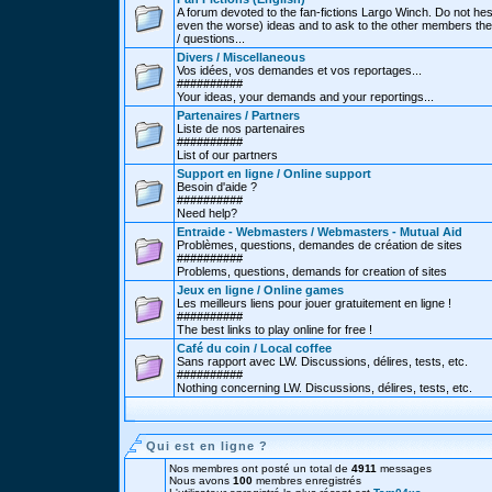
A forum devoted to the fan-fictions Largo Winch. Do not hes
even the worse) ideas and to ask to the other members thei
/ questions...
Divers / Miscellaneous
Vos idées, vos demandes et vos reportages...
##########
Your ideas, your demands and your reportings...
Partenaires / Partners
Liste de nos partenaires
##########
List of our partners
Support en ligne / Online support
Besoin d'aide ?
##########
Need help?
Entraide - Webmasters / Webmasters - Mutual Aid
Problèmes, questions, demandes de création de sites
##########
Problems, questions, demands for creation of sites
Jeux en ligne / Online games
Les meilleurs liens pour jouer gratuitement en ligne !
##########
The best links to play online for free !
Café du coin / Local coffee
Sans rapport avec LW. Discussions, délires, tests, etc.
##########
Nothing concerning LW. Discussions, délires, tests, etc.
Qui est en ligne ?
Nos membres ont posté un total de
4911
messages
Nous avons
100
membres enregistrés