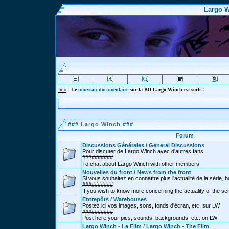
Largo W
Info
:
Le
nouveau documentaire
sur la BD Largo Winch est sorti !
###
Largo Winch
###
Forum
Discussions Générales / General Discussions
Pour discuter de Largo Winch avec d'autres fans
##########
To chat about Largo Winch with other members
Nouvelles du front / News from the front
Si vous souhaitez en connaître plus l'actualité de la série, bd
##########
If you wish to know more concerning the actuality of the se
Entrepôts / Warehouses
Postez ici vos images, sons, fonds d'écran, etc. sur LW
##########
Post here your pics, sounds, backgrounds, etc. on LW
Largo Winch - Le Film / Largo Winch - The Film