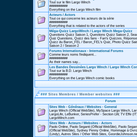
Tout sur le film Largo Winch
##########
Everything on the Largo Winch film
Acteurs / Actors
Tout ce qui concerne les acteurs de la série
##########
Everything that is related to the actors of the series
Méga-Quizz LargoWinch / Largo Winch Mega-Quizz
Questions Quizz Saison 1, Questions Quizz Saison 2, Sea
Quiz Questions, Quizz des fans - Fan's Quizzes, Réponse
Quizz du Baron_FEL / Baron_FEL's Quiz, Photo Quizz Sais
Saison 2 / Season 2
Forums Internationaux - International Forums
Comme leurs noms l'indiquent...
##########
As their names say...
Les Bandes Dessinées Largo Winch / Largo Winch Co
Tout sur la B.D. Largo Winch
##########
Everything on the Largo Winch comic books
###
Sites Membres / Member websites
###
Forum
Sites Web - Généraux / Websites - General
Largo Winch (Official WebSite), MySpace Largo Winch, L
LargoLife, LeBunker, SeriesPrefer - Section LW, TV Effe (IT
LargoWinch.com
Sites Web - Acteurs / Websites - Actors
Paolo Online, Paolo Seganti (Official WebSite), Paolo Sega
(Official WebSite), Sydney Penny Online, Hommage à Ovr
(Lindy), Autres Sites / Other Web Sites, GeordieJohnson.ne