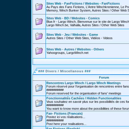
Sites Web - FanFictions / Websites - FanFictions
Au Pays des Fans Fictions, L'Antre Winchkrenienne, Le P
Memory, Winch Bunker System, Autres Sites / Other Web S
Sites Web - BD / Websites - Comics
Blue.fr - Largo Winch, Bienvenue sur le site de Largo Win
Largo Winch.be, Valhalla, Autres Sites / Other Web Sites
Sites Web - Jeu / Websites - Game
Autres Sites / Other Web Sites, Vidéos - Videos
Sites Web - Autres / Websites - Others
Yahoogroups, LargoWinch.net
###
Divers / Miscellanous
###
Forum
Rencontres Largo Winch / Largo Winch Meetings
Forum réservé pour l'organisation de rencontres entre fans
##########
Forum reserved for the organisation of fans' meetings
Fonctionnalités Cachées / Hidden Functionalities
Vous souhaitez en savoir plus sur les possibilités de ces f
##########
You want to know more about the possibilities of these for
Fan- Fictions (Francais)
Postez ici vos réalisations...
##########
Post here your realisations...
Fan Fictions (English)