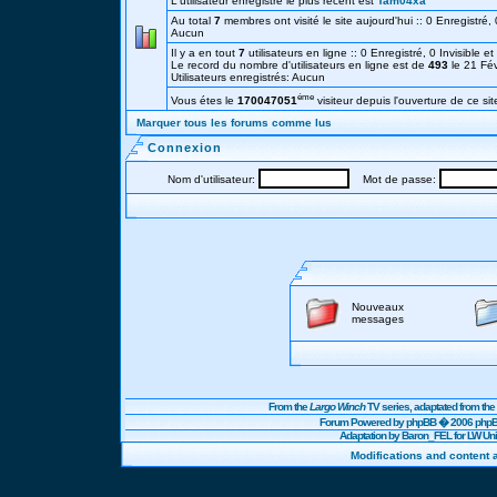
L'utilisateur enregistré le plus récent est
Tam04xa
Au total
7
membres ont visité le site aujourd'hui :: 0 Enregistré, 0
Aucun
Il y a en tout
7
utilisateurs en ligne :: 0 Enregistré, 0 Invisible e
Le record du nombre d'utilisateurs en ligne est de
493
le 21 Fé
Utilisateurs enregistrés: Aucun
éme
Vous étes le
170047051
visiteur depuis l'ouverture de ce sit
Marquer tous les forums comme lus
Connexion
Nom d'utilisateur:
Mot de passe:
Nouveaux
messages
From the
Largo Winch
TV series, adaptated from t
Forum Powered by
phpBB
� 2006 phpBB
Adaptation by Baron_FEL for LW U
Modifications and content