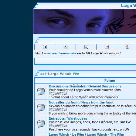
Largo W
Info
:
Le
nouveau documentaire
sur la BD Largo Winch est sorti !
###
Largo Winch
###
Forum
Discussions Générales / General Discussions
Pour discuter de Largo Winch avec d'autres fans
##########
To chat about Largo Winch with other members
Nouvelles du front / News from the front
Si vous souhaitez en connaître plus l'actualité de la série, bd
##########
If you wish to know more concerning the actuality of the se
Entrepôts / Warehouses
Postez ici vos images, sons, fonds d'écran, etc. sur LW
##########
Post here your pics, sounds, backgrounds, etc. on LW
Largo Winch - Le Film / Largo Winch - The Film