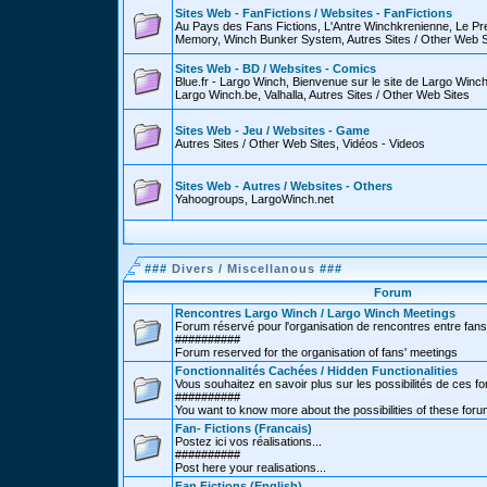
Sites Web - FanFictions / Websites - FanFictions
Au Pays des Fans Fictions, L'Antre Winchkrenienne, Le P
Memory, Winch Bunker System, Autres Sites / Other Web S
Sites Web - BD / Websites - Comics
Blue.fr - Largo Winch, Bienvenue sur le site de Largo Win
Largo Winch.be, Valhalla, Autres Sites / Other Web Sites
Sites Web - Jeu / Websites - Game
Autres Sites / Other Web Sites, Vidéos - Videos
Sites Web - Autres / Websites - Others
Yahoogroups, LargoWinch.net
###
Divers / Miscellanous
###
Forum
Rencontres Largo Winch / Largo Winch Meetings
Forum réservé pour l'organisation de rencontres entre fans
##########
Forum reserved for the organisation of fans' meetings
Fonctionnalités Cachées / Hidden Functionalities
Vous souhaitez en savoir plus sur les possibilités de ces f
##########
You want to know more about the possibilities of these for
Fan- Fictions (Francais)
Postez ici vos réalisations...
##########
Post here your realisations...
Fan Fictions (English)