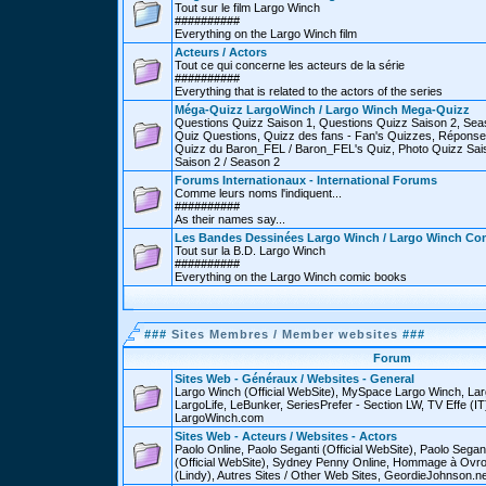
Tout sur le film Largo Winch
##########
Everything on the Largo Winch film
Acteurs / Actors
Tout ce qui concerne les acteurs de la série
##########
Everything that is related to the actors of the series
Méga-Quizz LargoWinch / Largo Winch Mega-Quizz
Questions Quizz Saison 1, Questions Quizz Saison 2, Sea
Quiz Questions, Quizz des fans - Fan's Quizzes, Réponse
Quizz du Baron_FEL / Baron_FEL's Quiz, Photo Quizz Sais
Saison 2 / Season 2
Forums Internationaux - International Forums
Comme leurs noms l'indiquent...
##########
As their names say...
Les Bandes Dessinées Largo Winch / Largo Winch Co
Tout sur la B.D. Largo Winch
##########
Everything on the Largo Winch comic books
###
Sites Membres / Member websites
###
Forum
Sites Web - Généraux / Websites - General
Largo Winch (Official WebSite), MySpace Largo Winch, L
LargoLife, LeBunker, SeriesPrefer - Section LW, TV Effe (IT
LargoWinch.com
Sites Web - Acteurs / Websites - Actors
Paolo Online, Paolo Seganti (Official WebSite), Paolo Sega
(Official WebSite), Sydney Penny Online, Hommage à Ovr
(Lindy), Autres Sites / Other Web Sites, GeordieJohnson.ne