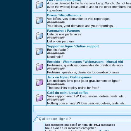
A forum devoted to the fan-fictions Largo Winch. Do not hes
even the worse) ideas and to ask to the other members thei
/ questions...
Divers / Miscellaneous
Vos idées, vos demandes et vos reportages...
##########
Your ideas, your demands and your reportings...
Partenaires / Partners
Liste de nos partenaires
##########
List of our partners
Support en ligne / Online support
Besoin d'aide ?
##########
Need help?
Entraide - Webmasters / Webmasters - Mutual Aid
Problèmes, questions, demandes de création de sites
##########
Problems, questions, demands for creation of sites
Jeux en ligne / Online games
Les meilleurs liens pour jouer gratuitement en ligne !
##########
The best links to play online for free !
Café du coin / Local coffee
Sans rapport avec LW. Discussions, délires, tests, etc.
##########
Nothing concerning LW. Discussions, délires, tests, etc.
Qui est en ligne ?
Nos membres ont posté un total de
4911
messages
Nous avons
100
membres enregistrés