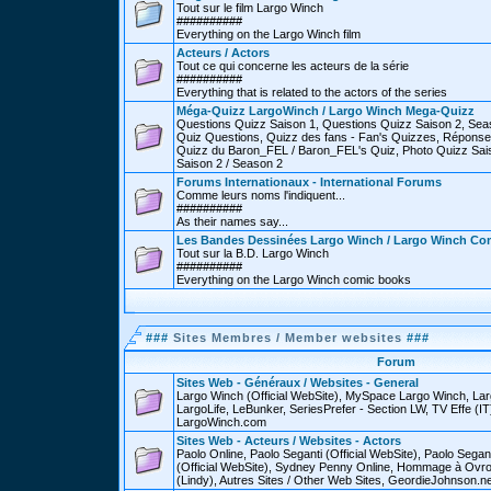
Tout sur le film Largo Winch
##########
Everything on the Largo Winch film
Acteurs / Actors
Tout ce qui concerne les acteurs de la série
##########
Everything that is related to the actors of the series
Méga-Quizz LargoWinch / Largo Winch Mega-Quizz
Questions Quizz Saison 1, Questions Quizz Saison 2, Sea
Quiz Questions, Quizz des fans - Fan's Quizzes, Réponse
Quizz du Baron_FEL / Baron_FEL's Quiz, Photo Quizz Sais
Saison 2 / Season 2
Forums Internationaux - International Forums
Comme leurs noms l'indiquent...
##########
As their names say...
Les Bandes Dessinées Largo Winch / Largo Winch Co
Tout sur la B.D. Largo Winch
##########
Everything on the Largo Winch comic books
###
Sites Membres / Member websites
###
Forum
Sites Web - Généraux / Websites - General
Largo Winch (Official WebSite), MySpace Largo Winch, L
LargoLife, LeBunker, SeriesPrefer - Section LW, TV Effe (IT
LargoWinch.com
Sites Web - Acteurs / Websites - Actors
Paolo Online, Paolo Seganti (Official WebSite), Paolo Sega
(Official WebSite), Sydney Penny Online, Hommage à Ovr
(Lindy), Autres Sites / Other Web Sites, GeordieJohnson.ne