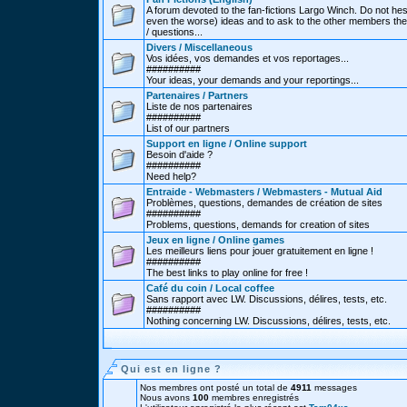
A forum devoted to the fan-fictions Largo Winch. Do not hes
even the worse) ideas and to ask to the other members thei
/ questions...
Divers / Miscellaneous
Vos idées, vos demandes et vos reportages...
##########
Your ideas, your demands and your reportings...
Partenaires / Partners
Liste de nos partenaires
##########
List of our partners
Support en ligne / Online support
Besoin d'aide ?
##########
Need help?
Entraide - Webmasters / Webmasters - Mutual Aid
Problèmes, questions, demandes de création de sites
##########
Problems, questions, demands for creation of sites
Jeux en ligne / Online games
Les meilleurs liens pour jouer gratuitement en ligne !
##########
The best links to play online for free !
Café du coin / Local coffee
Sans rapport avec LW. Discussions, délires, tests, etc.
##########
Nothing concerning LW. Discussions, délires, tests, etc.
Qui est en ligne ?
Nos membres ont posté un total de
4911
messages
Nous avons
100
membres enregistrés