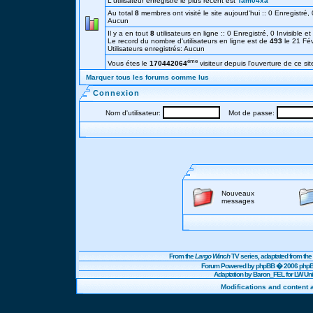
L'utilisateur enregistré le plus récent est
Tam04xa
Au total
8
membres ont visité le site aujourd'hui :: 0 Enregistré, 0
Aucun
Il y a en tout
8
utilisateurs en ligne :: 0 Enregistré, 0 Invisible e
Le record du nombre d'utilisateurs en ligne est de
493
le 21 Fé
Utilisateurs enregistrés: Aucun
éme
Vous étes le
170442064
visiteur depuis l'ouverture de ce sit
Marquer tous les forums comme lus
Connexion
Nom d'utilisateur:
Mot de passe:
Nouveaux
messages
From the
Largo Winch
TV series, adaptated from t
Forum Powered by
phpBB
� 2006 phpBB
Adaptation by Baron_FEL for LW U
Modifications and content