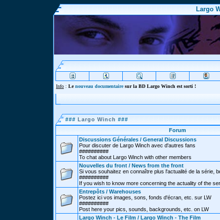
Largo W
Info
:
Le
nouveau documentaire
sur la BD Largo Winch est sorti !
###
Largo Winch
###
Forum
Discussions Générales / General Discussions
Pour discuter de Largo Winch avec d'autres fans
##########
To chat about Largo Winch with other members
Nouvelles du front / News from the front
Si vous souhaitez en connaître plus l'actualité de la série, bd
##########
If you wish to know more concerning the actuality of the se
Entrepôts / Warehouses
Postez ici vos images, sons, fonds d'écran, etc. sur LW
##########
Post here your pics, sounds, backgrounds, etc. on LW
Largo Winch - Le Film / Largo Winch - The Film