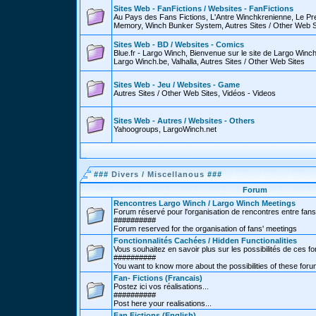
Sites Web - FanFictions / Websites - FanFictions
Au Pays des Fans Fictions, L'Antre Winchkrenienne, Le P
Memory, Winch Bunker System, Autres Sites / Other Web S
Sites Web - BD / Websites - Comics
Blue.fr - Largo Winch, Bienvenue sur le site de Largo Win
Largo Winch.be, Valhalla, Autres Sites / Other Web Sites
Sites Web - Jeu / Websites - Game
Autres Sites / Other Web Sites, Vidéos - Videos
Sites Web - Autres / Websites - Others
Yahoogroups, LargoWinch.net
###
Divers / Miscellanous
###
Forum
Rencontres Largo Winch / Largo Winch Meetings
Forum réservé pour l'organisation de rencontres entre fans
##########
Forum reserved for the organisation of fans' meetings
Fonctionnalités Cachées / Hidden Functionalities
Vous souhaitez en savoir plus sur les possibilités de ces f
##########
You want to know more about the possibilities of these for
Fan- Fictions (Francais)
Postez ici vos réalisations...
##########
Post here your realisations...
Fan Fictions (English)