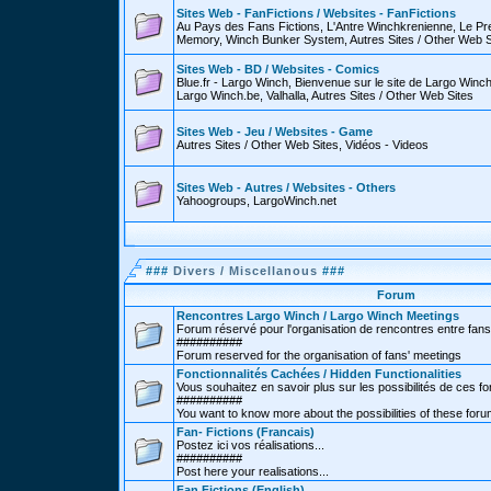
Sites Web - FanFictions / Websites - FanFictions
Au Pays des Fans Fictions, L'Antre Winchkrenienne, Le P
Memory, Winch Bunker System, Autres Sites / Other Web S
Sites Web - BD / Websites - Comics
Blue.fr - Largo Winch, Bienvenue sur le site de Largo Win
Largo Winch.be, Valhalla, Autres Sites / Other Web Sites
Sites Web - Jeu / Websites - Game
Autres Sites / Other Web Sites, Vidéos - Videos
Sites Web - Autres / Websites - Others
Yahoogroups, LargoWinch.net
###
Divers / Miscellanous
###
Forum
Rencontres Largo Winch / Largo Winch Meetings
Forum réservé pour l'organisation de rencontres entre fans
##########
Forum reserved for the organisation of fans' meetings
Fonctionnalités Cachées / Hidden Functionalities
Vous souhaitez en savoir plus sur les possibilités de ces f
##########
You want to know more about the possibilities of these for
Fan- Fictions (Francais)
Postez ici vos réalisations...
##########
Post here your realisations...
Fan Fictions (English)