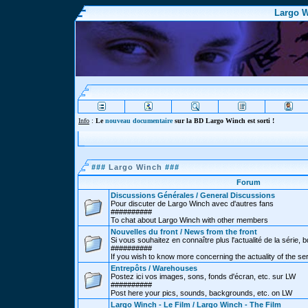
Largo W
Info
:
Le
nouveau documentaire
sur la BD Largo Winch est sorti !
###
Largo Winch
###
Forum
Discussions Générales / General Discussions
Pour discuter de Largo Winch avec d'autres fans
##########
To chat about Largo Winch with other members
Nouvelles du front / News from the front
Si vous souhaitez en connaître plus l'actualité de la série, bd
##########
If you wish to know more concerning the actuality of the se
Entrepôts / Warehouses
Postez ici vos images, sons, fonds d'écran, etc. sur LW
##########
Post here your pics, sounds, backgrounds, etc. on LW
Largo Winch - Le Film / Largo Winch - The Film