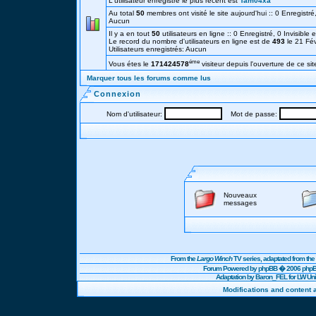
L'utilisateur enregistré le plus récent est
Tam04xa
Au total
50
membres ont visité le site aujourd'hui :: 0 Enregistré,
Aucun
Il y a en tout
50
utilisateurs en ligne :: 0 Enregistré, 0 Invisible 
Le record du nombre d'utilisateurs en ligne est de
493
le 21 Fé
Utilisateurs enregistrés: Aucun
éme
Vous étes le
171424578
visiteur depuis l'ouverture de ce sit
Marquer tous les forums comme lus
Connexion
Nom d'utilisateur:
Mot de passe:
Nouveaux
messages
From the
Largo Winch
TV series, adaptated from t
Forum Powered by
phpBB
� 2006 phpBB
Adaptation by Baron_FEL for LW U
Modifications and content