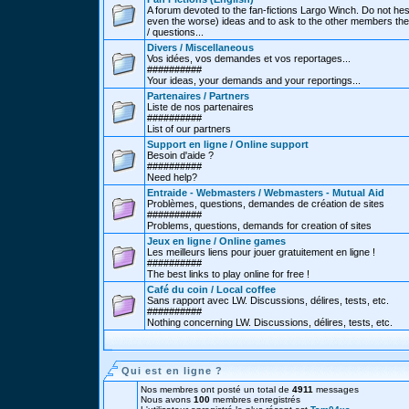
A forum devoted to the fan-fictions Largo Winch. Do not hes
even the worse) ideas and to ask to the other members thei
/ questions...
Divers / Miscellaneous
Vos idées, vos demandes et vos reportages...
##########
Your ideas, your demands and your reportings...
Partenaires / Partners
Liste de nos partenaires
##########
List of our partners
Support en ligne / Online support
Besoin d'aide ?
##########
Need help?
Entraide - Webmasters / Webmasters - Mutual Aid
Problèmes, questions, demandes de création de sites
##########
Problems, questions, demands for creation of sites
Jeux en ligne / Online games
Les meilleurs liens pour jouer gratuitement en ligne !
##########
The best links to play online for free !
Café du coin / Local coffee
Sans rapport avec LW. Discussions, délires, tests, etc.
##########
Nothing concerning LW. Discussions, délires, tests, etc.
Qui est en ligne ?
Nos membres ont posté un total de
4911
messages
Nous avons
100
membres enregistrés