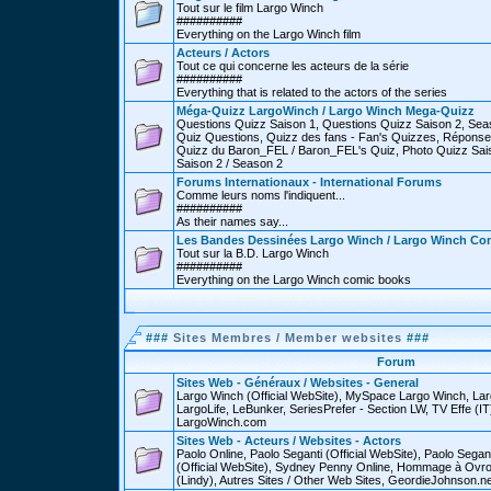
Tout sur le film Largo Winch
##########
Everything on the Largo Winch film
Acteurs / Actors
Tout ce qui concerne les acteurs de la série
##########
Everything that is related to the actors of the series
Méga-Quizz LargoWinch / Largo Winch Mega-Quizz
Questions Quizz Saison 1, Questions Quizz Saison 2, Sea
Quiz Questions, Quizz des fans - Fan's Quizzes, Réponse
Quizz du Baron_FEL / Baron_FEL's Quiz, Photo Quizz Sais
Saison 2 / Season 2
Forums Internationaux - International Forums
Comme leurs noms l'indiquent...
##########
As their names say...
Les Bandes Dessinées Largo Winch / Largo Winch Co
Tout sur la B.D. Largo Winch
##########
Everything on the Largo Winch comic books
###
Sites Membres / Member websites
###
Forum
Sites Web - Généraux / Websites - General
Largo Winch (Official WebSite), MySpace Largo Winch, L
LargoLife, LeBunker, SeriesPrefer - Section LW, TV Effe (IT
LargoWinch.com
Sites Web - Acteurs / Websites - Actors
Paolo Online, Paolo Seganti (Official WebSite), Paolo Sega
(Official WebSite), Sydney Penny Online, Hommage à Ovr
(Lindy), Autres Sites / Other Web Sites, GeordieJohnson.ne