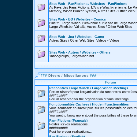
Sites Web - FanFictions / Websites - FanFictions
Au Pays des Fans Fictions, L'Antre Winchkrenienne, Le P
Memory, Winch Bunker System, Autres Sites / Other Web S
Sites Web - BD / Websites - Comics
Blue.fr - Largo Winch, Bienvenue sur le site de Largo Win
Largo Winch.be, Valhalla, Autres Sites / Other Web Sites
Sites Web - Jeu / Websites - Game
Autres Sites / Other Web Sites, Vidéos - Videos
Sites Web - Autres / Websites - Others
Yahoogroups, LargoWinch.net
###
Divers / Miscellanous
###
Forum
Rencontres Largo Winch / Largo Winch Meetings
Forum réservé pour l'organisation de rencontres entre fans
##########
Forum reserved for the organisation of fans' meetings
Fonctionnalités Cachées / Hidden Functionalities
Vous souhaitez en savoir plus sur les possibilités de ces f
##########
You want to know more about the possibilities of these for
Fan- Fictions (Francais)
Postez ici vos réalisations...
##########
Post here your realisations...
Fan Fictions (English)