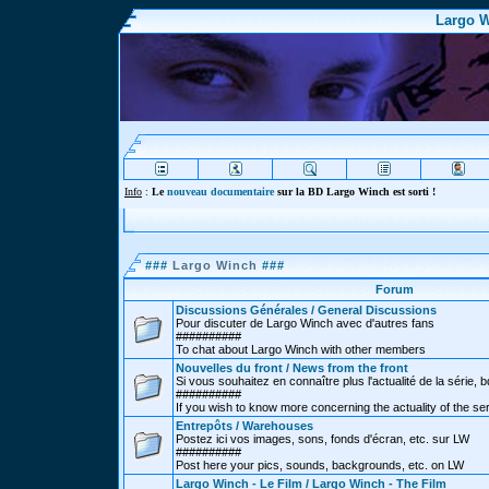
Largo W
Info
:
Le
nouveau documentaire
sur la BD Largo Winch est sorti !
###
Largo Winch
###
Forum
Discussions Générales / General Discussions
Pour discuter de Largo Winch avec d'autres fans
##########
To chat about Largo Winch with other members
Nouvelles du front / News from the front
Si vous souhaitez en connaître plus l'actualité de la série, bd
##########
If you wish to know more concerning the actuality of the se
Entrepôts / Warehouses
Postez ici vos images, sons, fonds d'écran, etc. sur LW
##########
Post here your pics, sounds, backgrounds, etc. on LW
Largo Winch - Le Film / Largo Winch - The Film