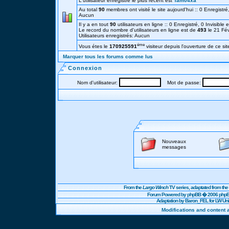
L'utilisateur enregistré le plus récent est
Tam04xa
Au total
90
membres ont visité le site aujourd'hui :: 0 Enregistré,
Aucun
Il y a en tout
90
utilisateurs en ligne :: 0 Enregistré, 0 Invisible 
Le record du nombre d'utilisateurs en ligne est de
493
le 21 Fé
Utilisateurs enregistrés: Aucun
éme
Vous étes le
170925591
visiteur depuis l'ouverture de ce sit
Marquer tous les forums comme lus
Connexion
Nom d'utilisateur:
Mot de passe:
Nouveaux
messages
From the
Largo Winch
TV series, adaptated from t
Forum Powered by
phpBB
� 2006 phpBB
Adaptation by Baron_FEL for LW U
Modifications and content