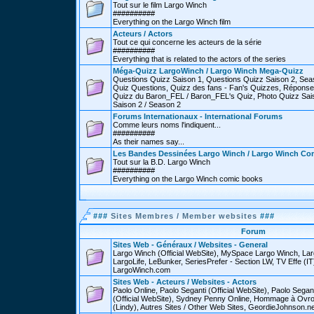
Tout sur le film Largo Winch
##########
Everything on the Largo Winch film
Acteurs / Actors
Tout ce qui concerne les acteurs de la série
##########
Everything that is related to the actors of the series
Méga-Quizz LargoWinch / Largo Winch Mega-Quizz
Questions Quizz Saison 1, Questions Quizz Saison 2, Sea
Quiz Questions, Quizz des fans - Fan's Quizzes, Réponse
Quizz du Baron_FEL / Baron_FEL's Quiz, Photo Quizz Sais
Saison 2 / Season 2
Forums Internationaux - International Forums
Comme leurs noms l'indiquent...
##########
As their names say...
Les Bandes Dessinées Largo Winch / Largo Winch Co
Tout sur la B.D. Largo Winch
##########
Everything on the Largo Winch comic books
###
Sites Membres / Member websites
###
Forum
Sites Web - Généraux / Websites - General
Largo Winch (Official WebSite), MySpace Largo Winch, L
LargoLife, LeBunker, SeriesPrefer - Section LW, TV Effe (IT
LargoWinch.com
Sites Web - Acteurs / Websites - Actors
Paolo Online, Paolo Seganti (Official WebSite), Paolo Sega
(Official WebSite), Sydney Penny Online, Hommage à Ovr
(Lindy), Autres Sites / Other Web Sites, GeordieJohnson.ne