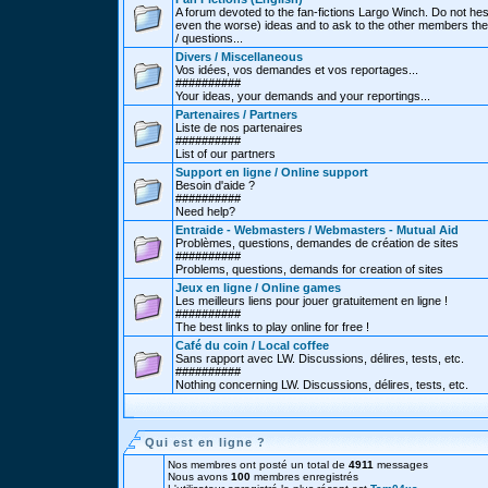
A forum devoted to the fan-fictions Largo Winch. Do not hes
even the worse) ideas and to ask to the other members thei
/ questions...
Divers / Miscellaneous
Vos idées, vos demandes et vos reportages...
##########
Your ideas, your demands and your reportings...
Partenaires / Partners
Liste de nos partenaires
##########
List of our partners
Support en ligne / Online support
Besoin d'aide ?
##########
Need help?
Entraide - Webmasters / Webmasters - Mutual Aid
Problèmes, questions, demandes de création de sites
##########
Problems, questions, demands for creation of sites
Jeux en ligne / Online games
Les meilleurs liens pour jouer gratuitement en ligne !
##########
The best links to play online for free !
Café du coin / Local coffee
Sans rapport avec LW. Discussions, délires, tests, etc.
##########
Nothing concerning LW. Discussions, délires, tests, etc.
Qui est en ligne ?
Nos membres ont posté un total de
4911
messages
Nous avons
100
membres enregistrés