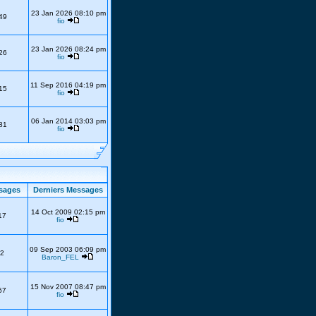
23 Jan 2026 08:10 pm
49
fio
23 Jan 2026 08:24 pm
26
fio
11 Sep 2016 04:19 pm
15
fio
06 Jan 2014 03:03 pm
81
fio
sages
Derniers Messages
14 Oct 2009 02:15 pm
17
fio
09 Sep 2003 06:09 pm
2
Baron_FEL
15 Nov 2007 08:47 pm
67
fio