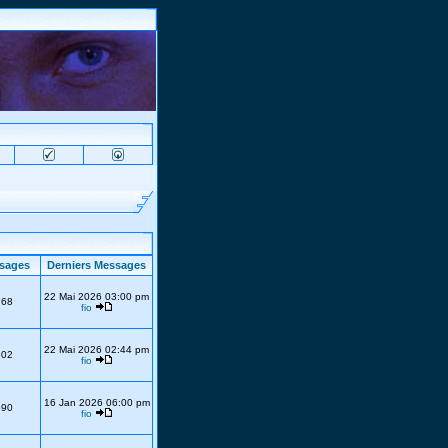
sages
Derniers Messages
22 Mai 2026 03:00 pm
768
fio
22 Mai 2026 02:44 pm
302
fio
16 Jan 2026 06:00 pm
690
fio