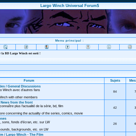
Largo Winch Universal Forum$
Menu principal :
 la BD Largo Winch est sorti !
Forum
Sujets
Mes
les / General Discussions
go Winch avec d'autres fans
84
Winch with other members
/ News from the front
nnaître plus l'actualité de la série, bd, film
42
ore concerning the actuality of the series, comics, movie
uses
, sons, fonds d'écran, etc. sur LW
26
 sounds, backgrounds, etc. on LW
lm / Largo Winch - The Film