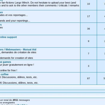
e fan-fictions Largo Winch. Do not hesitate to upload your best (and
10
 and to ask to the other members their comments / criticals / remarks
ous
des et vos reportages...
17
nds and your reportings...
rs
res
36
Online support
9
ers / Webmasters - Mutual Aid
, demandes de création de sites
7
demands for creation of sites
ine games
ur jouer gratuitement en ligne !
3
online for free !
 coffee
 Discussions, délires, tests, etc.
87
5
. Discussions, délires, tests, etc.
un total de
4911
messages
s enregistrés