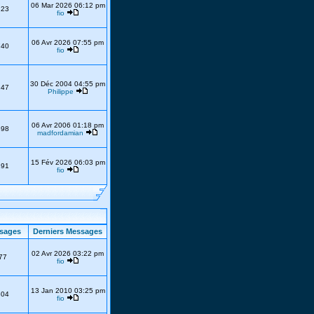
06 Mar 2026 06:12 pm
223
fio
06 Avr 2026 07:55 pm
740
fio
30 Déc 2004 04:55 pm
247
Philippe
06 Avr 2006 01:18 pm
398
madfordamian
15 Fév 2026 06:03 pm
191
fio
sages
Derniers Messages
02 Avr 2026 03:22 pm
77
fio
13 Jan 2010 03:25 pm
304
fio