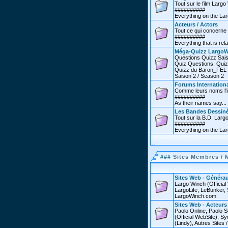
Tout sur le film Larg
##########
Everything on the Lar
Acteurs / Actors
Tout ce qui concerne 
##########
Everything that is rel
Méga-Quizz LargoW
Questions Quizz Sais
Quiz Questions, Quiz
Quizz du Baron_FEL /
Saison 2 / Season 2
Forums Internationa
Comme leurs noms l'in
##########
As their names say...
Les Bandes Dessin
Tout sur la B.D. Larg
##########
Everything on the La
###
Sites Membres / 
Sites Web - Générau
Largo Winch (Officia
LargoLife, LeBunker, 
LargoWinch.com
Sites Web - Acteurs
Paolo Online, Paolo S
(Official WebSite),
(Lindy), Autres Sites