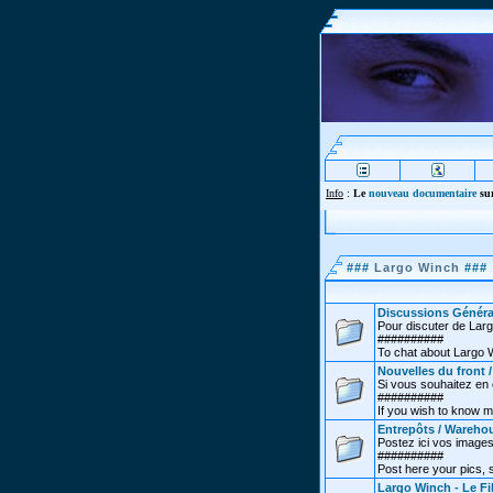
Info
:
Le
nouveau documentaire
sur
###
Largo Winch
###
Discussions Généra
Pour discuter de Lar
##########
To chat about Largo 
Nouvelles du front 
Si vous souhaitez en co
##########
If you wish to know m
Entrepôts / Wareho
Postez ici vos images
##########
Post here your pics,
Largo Winch - Le Fi