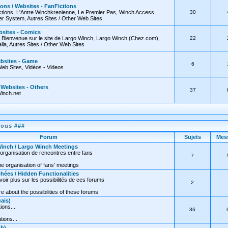
ions / Websites - FanFictions
tions, L'Antre Winchkrenienne, Le Premier Pas, Winch Access
30
 System, Autres Sites / Other Web Sites
bsites - Comics
, Bienvenue sur le site de Largo Winch, Largo Winch (Chez.com),
22
lla, Autres Sites / Other Web Sites
ebsites - Game
6
Web Sites, Vidéos - Videos
/ Websites - Others
37
inch.net
nous
###
Forum
Sujets
Mes
inch / Largo Winch Meetings
organisation de rencontres entre fans
7
e organisation of fans' meetings
hées / Hidden Functionalities
oir plus sur les possibilités de ces forums
2
 about the possibilities of these forums
ais)
ions...
36
tions...
sh)