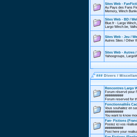
Sites Web - FanFict
Au Pays des Fans Fic
Memory, Winch Bunker
Sites Web - BD / We
Blue.fr - Largo Winch
Largo Winch.be, Valha
Sites Web - Jeu / W
Autres Sites / Other 
Sites Web - Autres 
Yahoogroups, LargoW
###
Divers / Miscella
Rencontres Largo W
Forum réservé pour l'
##########
Forum reserved for th
Fonctionnalités Cac
Vous souhaitez en sav
##########
You want to know more
Fan- Fictions (Franc
Postez ici vos réalisat
##########
Post here your realisa
Fan Fictions (Engli