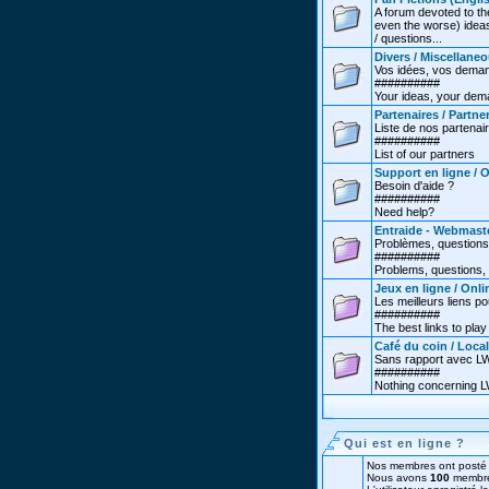
A forum devoted to th
even the worse) ideas
/ questions...
Divers / Miscellane
Vos idées, vos deman
##########
Your ideas, your dema
Partenaires / Partne
Liste de nos partenai
##########
List of our partners
Support en ligne / 
Besoin d'aide ?
##########
Need help?
Entraide - Webmast
Problèmes, questions
##########
Problems, questions, 
Jeux en ligne / Onl
Les meilleurs liens po
##########
The best links to play 
Café du coin / Local
Sans rapport avec LW.
##########
Nothing concerning LW
Qui est en ligne ?
Nos membres ont posté 
Nous avons
100
membre