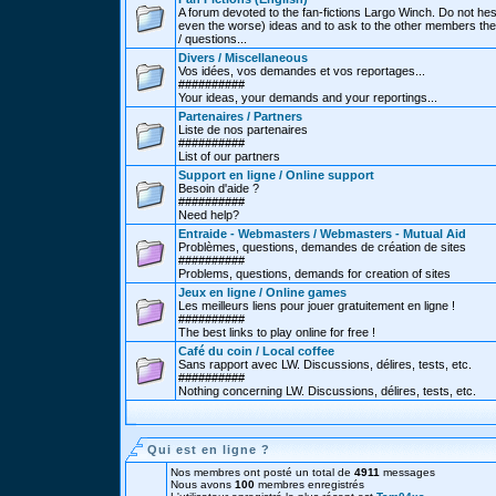
A forum devoted to the fan-fictions Largo Winch. Do not hes
even the worse) ideas and to ask to the other members thei
/ questions...
Divers / Miscellaneous
Vos idées, vos demandes et vos reportages...
##########
Your ideas, your demands and your reportings...
Partenaires / Partners
Liste de nos partenaires
##########
List of our partners
Support en ligne / Online support
Besoin d'aide ?
##########
Need help?
Entraide - Webmasters / Webmasters - Mutual Aid
Problèmes, questions, demandes de création de sites
##########
Problems, questions, demands for creation of sites
Jeux en ligne / Online games
Les meilleurs liens pour jouer gratuitement en ligne !
##########
The best links to play online for free !
Café du coin / Local coffee
Sans rapport avec LW. Discussions, délires, tests, etc.
##########
Nothing concerning LW. Discussions, délires, tests, etc.
Qui est en ligne ?
Nos membres ont posté un total de
4911
messages
Nous avons
100
membres enregistrés