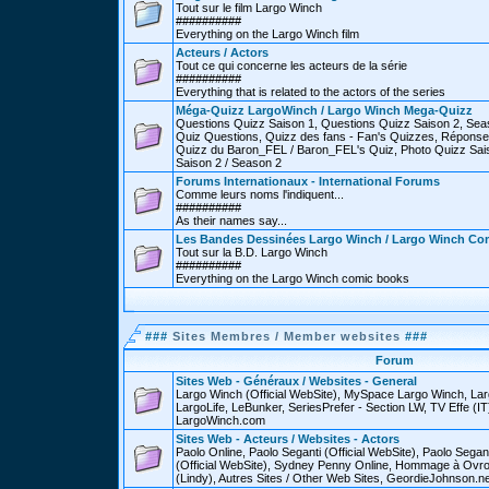
Tout sur le film Largo Winch
##########
Everything on the Largo Winch film
Acteurs / Actors
Tout ce qui concerne les acteurs de la série
##########
Everything that is related to the actors of the series
Méga-Quizz LargoWinch / Largo Winch Mega-Quizz
Questions Quizz Saison 1, Questions Quizz Saison 2, Sea
Quiz Questions, Quizz des fans - Fan's Quizzes, Réponse
Quizz du Baron_FEL / Baron_FEL's Quiz, Photo Quizz Sais
Saison 2 / Season 2
Forums Internationaux - International Forums
Comme leurs noms l'indiquent...
##########
As their names say...
Les Bandes Dessinées Largo Winch / Largo Winch Co
Tout sur la B.D. Largo Winch
##########
Everything on the Largo Winch comic books
###
Sites Membres / Member websites
###
Forum
Sites Web - Généraux / Websites - General
Largo Winch (Official WebSite), MySpace Largo Winch, L
LargoLife, LeBunker, SeriesPrefer - Section LW, TV Effe (IT
LargoWinch.com
Sites Web - Acteurs / Websites - Actors
Paolo Online, Paolo Seganti (Official WebSite), Paolo Sega
(Official WebSite), Sydney Penny Online, Hommage à Ovr
(Lindy), Autres Sites / Other Web Sites, GeordieJohnson.ne