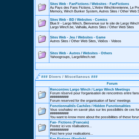
Sites Web - FanFictions / Websites - FanFictions
Au Pays des Fans Fictions, L'Antre Winchkrenienne, Le P
Memory, Winch Bunker System, Autres Sites / Other Web S
Sites Web - BD / Websites - Comics
Blue.fr - Largo Winch, Bienvenue sur le site de Largo Win
Largo Winch.be, Valhalla, Autres Sites / Other Web Sites
Sites Web - Jeu / Websites - Game
Autres Sites / Other Web Sites, Vidéos - Videos
Sites Web - Autres / Websites - Others
Yahoogroups, LargoWinch.net
###
Divers / Miscellanous
###
Forum
Rencontres Largo Winch / Largo Winch Meetings
Forum réservé pour l'organisation de rencontres entre fans
##########
Forum reserved for the organisation of fans' meetings
Fonctionnalités Cachées / Hidden Functionalities
Vous souhaitez en savoir plus sur les possibilités de ces f
##########
You want to know more about the possibilities of these for
Fan- Fictions (Francais)
Postez ici vos réalisations...
##########
Post here your realisations...
Fan Fictions (English)