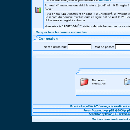
L'utilisateur enregistré le plus récent est
Tam04xa
Au total
44
membres ont visité le site aujourd'hui :: 0 Enregistré,
Aucun
Il y a en tout
44
utilisateurs en ligne :: 0 Enregistré, 0 Invisible 
Le record du nombre d'utilisateurs en ligne est de
493
le 21 Fé
Utilisateurs enregistrés: Aucun
éme
Vous étes le
170824044
visiteur depuis l'ouverture de ce sit
Marquer tous les forums comme lus
Connexion
Nom d'utilisateur:
Mot de passe:
Nouveaux
messages
From the
Largo Winch
TV series, adaptated from t
Forum Powered by
phpBB
� 2006 phpBB
Adaptation by Baron_FEL for LW U
Modifications and content