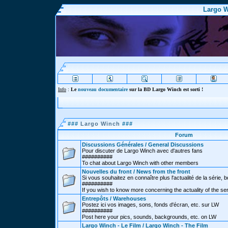
Largo W
Info
:
Le
nouveau documentaire
sur la BD Largo Winch est sorti !
###
Largo Winch
###
Forum
Discussions Générales / General Discussions
Pour discuter de Largo Winch avec d'autres fans
##########
To chat about Largo Winch with other members
Nouvelles du front / News from the front
Si vous souhaitez en connaître plus l'actualité de la série, bd
##########
If you wish to know more concerning the actuality of the se
Entrepôts / Warehouses
Postez ici vos images, sons, fonds d'écran, etc. sur LW
##########
Post here your pics, sounds, backgrounds, etc. on LW
Largo Winch - Le Film / Largo Winch - The Film