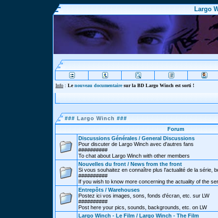
Largo W
Info
:
Le
nouveau documentaire
sur la BD Largo Winch est sorti !
###
Largo Winch
###
Forum
Discussions Générales / General Discussions
Pour discuter de Largo Winch avec d'autres fans
##########
To chat about Largo Winch with other members
Nouvelles du front / News from the front
Si vous souhaitez en connaître plus l'actualité de la série, bd
##########
If you wish to know more concerning the actuality of the se
Entrepôts / Warehouses
Postez ici vos images, sons, fonds d'écran, etc. sur LW
##########
Post here your pics, sounds, backgrounds, etc. on LW
Largo Winch - Le Film / Largo Winch - The Film