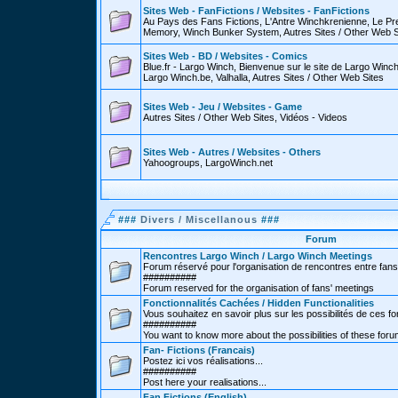
Sites Web - FanFictions / Websites - FanFictions
Au Pays des Fans Fictions, L'Antre Winchkrenienne, Le P
Memory, Winch Bunker System, Autres Sites / Other Web S
Sites Web - BD / Websites - Comics
Blue.fr - Largo Winch, Bienvenue sur le site de Largo Win
Largo Winch.be, Valhalla, Autres Sites / Other Web Sites
Sites Web - Jeu / Websites - Game
Autres Sites / Other Web Sites, Vidéos - Videos
Sites Web - Autres / Websites - Others
Yahoogroups, LargoWinch.net
###
Divers / Miscellanous
###
Forum
Rencontres Largo Winch / Largo Winch Meetings
Forum réservé pour l'organisation de rencontres entre fans
##########
Forum reserved for the organisation of fans' meetings
Fonctionnalités Cachées / Hidden Functionalities
Vous souhaitez en savoir plus sur les possibilités de ces f
##########
You want to know more about the possibilities of these for
Fan- Fictions (Francais)
Postez ici vos réalisations...
##########
Post here your realisations...
Fan Fictions (English)