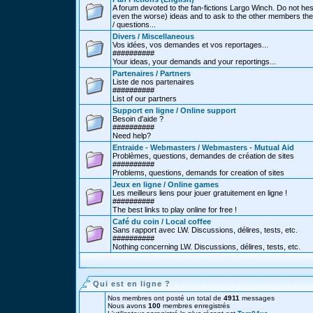
A forum devoted to the fan-fictions Largo Winch. Do not hes
even the worse) ideas and to ask to the other members thei
/ questions...
Divers / Miscellaneous
Vos idées, vos demandes et vos reportages...
##########
Your ideas, your demands and your reportings...
Partenaires / Partners
Liste de nos partenaires
##########
List of our partners
Support en ligne / Online support
Besoin d'aide ?
##########
Need help?
Entraide - Webmasters / Webmasters - Mutual Aid
Problèmes, questions, demandes de création de sites
##########
Problems, questions, demands for creation of sites
Jeux en ligne / Online games
Les meilleurs liens pour jouer gratuitement en ligne !
##########
The best links to play online for free !
Café du coin / Local coffee
Sans rapport avec LW. Discussions, délires, tests, etc.
##########
Nothing concerning LW. Discussions, délires, tests, etc.
Qui est en ligne ?
Nos membres ont posté un total de
4911
messages
Nous avons
100
membres enregistrés