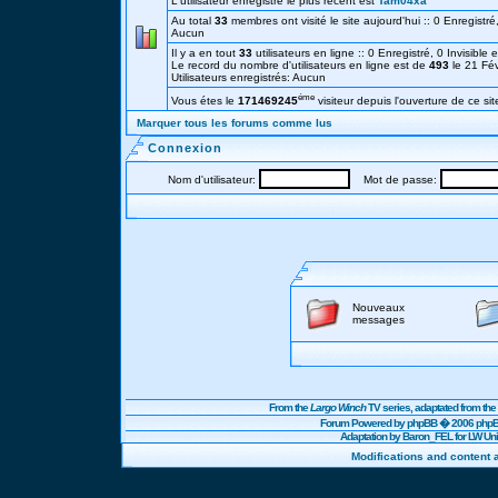
L'utilisateur enregistré le plus récent est
Tam04xa
Au total
33
membres ont visité le site aujourd'hui :: 0 Enregistré,
Aucun
Il y a en tout
33
utilisateurs en ligne :: 0 Enregistré, 0 Invisible 
Le record du nombre d'utilisateurs en ligne est de
493
le 21 Fé
Utilisateurs enregistrés: Aucun
éme
Vous étes le
171469245
visiteur depuis l'ouverture de ce sit
Marquer tous les forums comme lus
Connexion
Nom d'utilisateur:
Mot de passe:
Nouveaux
messages
From the
Largo Winch
TV series, adaptated from t
Forum Powered by
phpBB
� 2006 phpBB
Adaptation by Baron_FEL for LW U
Modifications and content