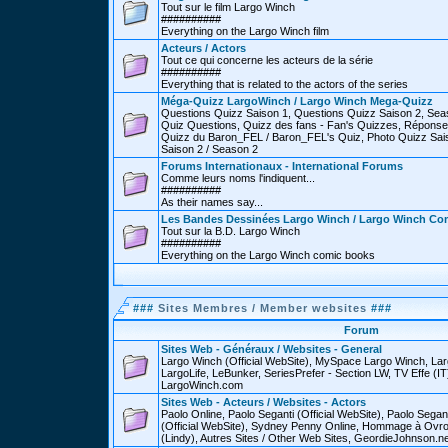
Tout sur le film Largo Winch
##########
Everything on the Largo Winch film
Acteurs / Actors
Tout ce qui concerne les acteurs de la série
##########
Everything that is related to the actors of the series
Méga-Quizz LargoWinch / Largo Winch Mega-Quizz
Questions Quizz Saison 1, Questions Quizz Saison 2, Sea
Quiz Questions, Quizz des fans - Fan's Quizzes, Réponse
Quizz du Baron_FEL / Baron_FEL's Quiz, Photo Quizz Sais
Saison 2 / Season 2
Forums Internationaux - International Forums
Comme leurs noms l'indiquent...
##########
As their names say...
Les Bandes Dessinées Largo Winch / Largo Winch Co
Tout sur la B.D. Largo Winch
##########
Everything on the Largo Winch comic books
###
Sites Membres / Member websites
###
Forum
Sites Web - Généraux / Websites - General
Largo Winch (Official WebSite), MySpace Largo Winch, L
LargoLife, LeBunker, SeriesPrefer - Section LW, TV Effe (IT
LargoWinch.com
Sites Web - Acteurs / Websites - Actors
Paolo Online, Paolo Seganti (Official WebSite), Paolo Sega
(Official WebSite), Sydney Penny Online, Hommage à Ovr
(Lindy), Autres Sites / Other Web Sites, GeordieJohnson.ne