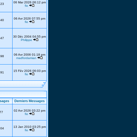
06 Mar 2026 06:12 pm
223
fio
06 Avr 2026 07:55 pm
740
fio
30 Déc 2004 04:55 pm
247
Philippe
06 Avr 2006 01:18 pm
398
madfordamian
15 Fév 2026 06:03 pm
191
fio
sages
Derniers Messages
02 Avr 2026 03:22 pm
77
fio
13 Jan 2010 03:25 pm
304
fio