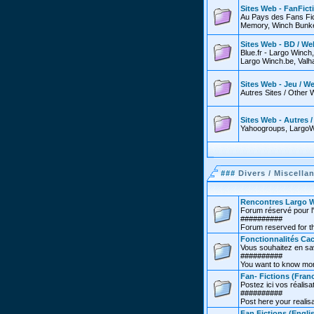
Sites Web - FanFict
Au Pays des Fans Fic
Memory, Winch Bunker
Sites Web - BD / We
Blue.fr - Largo Winch
Largo Winch.be, Valha
Sites Web - Jeu / W
Autres Sites / Other 
Sites Web - Autres 
Yahoogroups, LargoW
###
Divers / Miscella
Rencontres Largo W
Forum réservé pour l'
##########
Forum reserved for th
Fonctionnalités Cac
Vous souhaitez en sav
##########
You want to know more
Fan- Fictions (Franc
Postez ici vos réalisat
##########
Post here your realisa
Fan Fictions (Engli