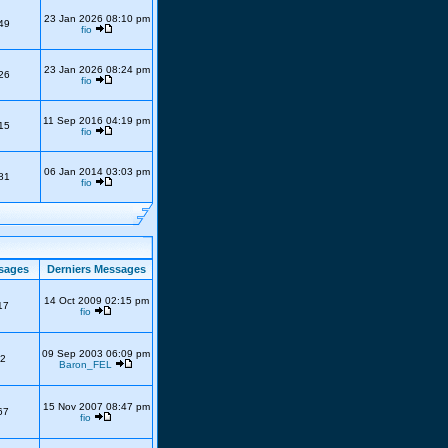
23 Jan 2026 08:10 pm
49
fio
23 Jan 2026 08:24 pm
26
fio
11 Sep 2016 04:19 pm
15
fio
06 Jan 2014 03:03 pm
81
fio
sages
Derniers Messages
14 Oct 2009 02:15 pm
17
fio
09 Sep 2003 06:09 pm
2
Baron_FEL
15 Nov 2007 08:47 pm
67
fio