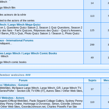
o Winch
14
go Winch film
les acteurs de la série
113
ated to the actors of the series
inch / Largo Winch Mega-Quizz
on 1, Questions Quizz Saison 2, Season 1 Quiz Questions, Season 2
z des fans - Fan's Quizzes, Réponses des Quizz - Quizz's Answers,
125
 Baron_FEL's Quiz, Photo Quizz Saison 1 / Season 1, Photo Quizz
ux - International Forums
diquent...
299
ées Largo Winch / Largo Winch Comic Books
o Winch
49
rgo Winch comic books
Member websites
###
Forum
Sujets
Mes
x / Websites - General
l WebSite), MySpace Largo Winch, Largo Winch_GR, Largo Winch TV,
37
SeriesPrefer - Section LW, TV Effe (IT), Autres Sites / Other Web Sites,
 / Websites - Actors
eganti (Official WebSite), Paolo Seganti Collage Gallery, Sydney Penny
110
 Sydney Penny Online, Hommage à Ovronnaz, Simon, Geordie Johnson
 / Other Web Sites, GeordieJohnson.net, Charles Powell's Fan Site