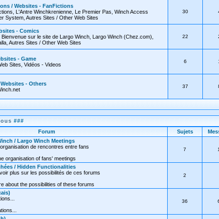
ions / Websites - FanFictions
tions, L'Antre Winchkrenienne, Le Premier Pas, Winch Access
30
 System, Autres Sites / Other Web Sites
bsites - Comics
, Bienvenue sur le site de Largo Winch, Largo Winch (Chez.com),
22
lla, Autres Sites / Other Web Sites
ebsites - Game
6
Web Sites, Vidéos - Videos
/ Websites - Others
37
inch.net
nous
###
Forum
Sujets
Mes
inch / Largo Winch Meetings
organisation de rencontres entre fans
7
e organisation of fans' meetings
hées / Hidden Functionalities
oir plus sur les possibilités de ces forums
2
 about the possibilities of these forums
ais)
ions...
36
tions...
sh)