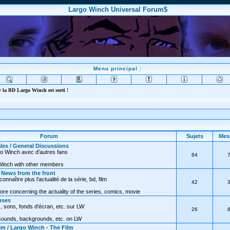
Largo Winch Universal Forum$
Menu principal :
 la BD Largo Winch est sorti !
Forum
Sujets
Mes
les / General Discussions
go Winch avec d'autres fans
84
Winch with other members
/ News from the front
nnaître plus l'actualité de la série, bd, film
42
ore concerning the actuality of the series, comics, movie
uses
, sons, fonds d'écran, etc. sur LW
26
 sounds, backgrounds, etc. on LW
lm / Largo Winch - The Film