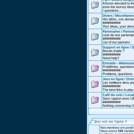
A forum devoted to th
even the worse) ideas
/ questions...
Divers / Miscellane
Vos idées, vos deman
##########
Your ideas, your dema
Partenaires / Partne
Liste de nos partenai
##########
List of our partners
Support en ligne / 
Besoin d'aide ?
##########
Need help?
Entraide - Webmast
Problèmes, questions
##########
Problems, questions, 
Jeux en ligne / Onl
Les meilleurs liens po
##########
The best links to play 
Café du coin / Local
Sans rapport avec LW.
##########
Nothing concerning LW
Qui est en ligne ?
Nos membres ont posté 
Nous avons
100
membre