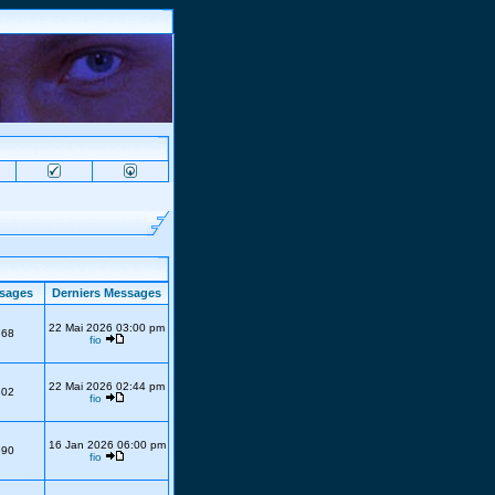
sages
Derniers Messages
22 Mai 2026 03:00 pm
768
fio
22 Mai 2026 02:44 pm
302
fio
16 Jan 2026 06:00 pm
690
fio