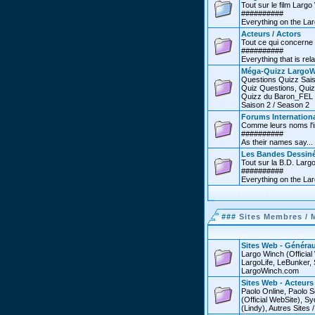
Tout sur le film Larg
##########
Everything on the Lar
Acteurs / Actors
Tout ce qui concerne 
##########
Everything that is rel
Méga-Quizz LargoW
Questions Quizz Sais
Quiz Questions, Quiz
Quizz du Baron_FEL /
Saison 2 / Season 2
Forums Internationa
Comme leurs noms l'in
##########
As their names say...
Les Bandes Dessin
Tout sur la B.D. Larg
##########
Everything on the La
###
Sites Membres / 
Sites Web - Générau
Largo Winch (Officia
LargoLife, LeBunker, 
LargoWinch.com
Sites Web - Acteurs
Paolo Online, Paolo S
(Official WebSite),
(Lindy), Autres Sites