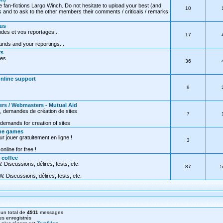
e fan-fictions Largo Winch. Do not hesitate to upload your best (and
10
 and to ask to the other members their comments / criticals / remarks
ous
des et vos reportages...
17
nds and your reportings...
rs
res
36
Online support
9
ers / Webmasters - Mutual Aid
, demandes de création de sites
7
demands for creation of sites
ine games
ur jouer gratuitement en ligne !
3
online for free !
 coffee
 Discussions, délires, tests, etc.
87
5
. Discussions, délires, tests, etc.
un total de
4911
messages
s enregistrés