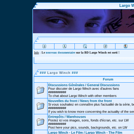
Largo W
Info
:
Le
nouveau documentaire
sur la BD Largo Winch est sorti !
###
Largo Winch
###
Forum
Discussions Générales / General Discussions
Pour discuter de Largo Winch avec d'autres fans
##########
To chat about Largo Winch with other members
Nouvelles du front / News from the front
Si vous souhaitez en connaître plus l'actualité de la série, bd
##########
If you wish to know more concerning the actuality of the se
Entrepôts / Warehouses
Postez ici vos images, sons, fonds d'écran, etc. sur LW
##########
Post here your pics, sounds, backgrounds, etc. on LW
Largo Winch - Le Film / Largo Winch - The Film