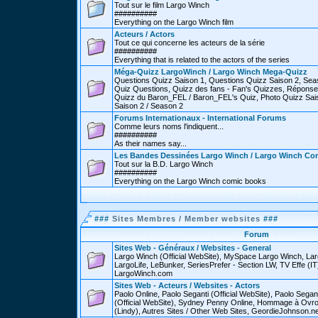
Tout sur le film Largo Winch
##########
Everything on the Largo Winch film
Acteurs / Actors
Tout ce qui concerne les acteurs de la série
##########
Everything that is related to the actors of the series
Méga-Quizz LargoWinch / Largo Winch Mega-Quizz
Questions Quizz Saison 1, Questions Quizz Saison 2, Sea
Quiz Questions, Quizz des fans - Fan's Quizzes, Réponse
Quizz du Baron_FEL / Baron_FEL's Quiz, Photo Quizz Sais
Saison 2 / Season 2
Forums Internationaux - International Forums
Comme leurs noms l'indiquent...
##########
As their names say...
Les Bandes Dessinées Largo Winch / Largo Winch Co
Tout sur la B.D. Largo Winch
##########
Everything on the Largo Winch comic books
###
Sites Membres / Member websites
###
Forum
Sites Web - Généraux / Websites - General
Largo Winch (Official WebSite), MySpace Largo Winch, L
LargoLife, LeBunker, SeriesPrefer - Section LW, TV Effe (IT
LargoWinch.com
Sites Web - Acteurs / Websites - Actors
Paolo Online, Paolo Seganti (Official WebSite), Paolo Sega
(Official WebSite), Sydney Penny Online, Hommage à Ovr
(Lindy), Autres Sites / Other Web Sites, GeordieJohnson.ne