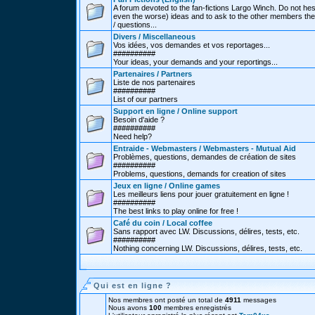
A forum devoted to the fan-fictions Largo Winch. Do not hes
even the worse) ideas and to ask to the other members thei
/ questions...
Divers / Miscellaneous
Vos idées, vos demandes et vos reportages...
##########
Your ideas, your demands and your reportings...
Partenaires / Partners
Liste de nos partenaires
##########
List of our partners
Support en ligne / Online support
Besoin d'aide ?
##########
Need help?
Entraide - Webmasters / Webmasters - Mutual Aid
Problèmes, questions, demandes de création de sites
##########
Problems, questions, demands for creation of sites
Jeux en ligne / Online games
Les meilleurs liens pour jouer gratuitement en ligne !
##########
The best links to play online for free !
Café du coin / Local coffee
Sans rapport avec LW. Discussions, délires, tests, etc.
##########
Nothing concerning LW. Discussions, délires, tests, etc.
Qui est en ligne ?
Nos membres ont posté un total de
4911
messages
Nous avons
100
membres enregistrés