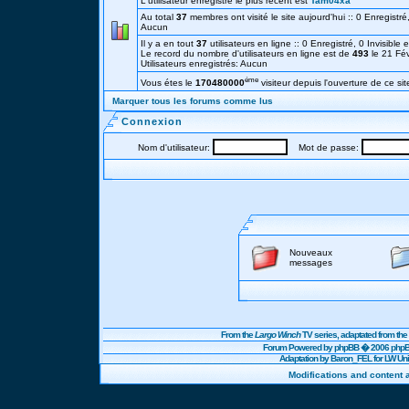
L'utilisateur enregistré le plus récent est
Tam04xa
Au total
37
membres ont visité le site aujourd'hui :: 0 Enregistré,
Aucun
Il y a en tout
37
utilisateurs en ligne :: 0 Enregistré, 0 Invisible 
Le record du nombre d'utilisateurs en ligne est de
493
le 21 Fé
Utilisateurs enregistrés: Aucun
éme
Vous étes le
170480000
visiteur depuis l'ouverture de ce sit
Marquer tous les forums comme lus
Connexion
Nom d'utilisateur:
Mot de passe:
Nouveaux
messages
From the
Largo Winch
TV series, adaptated from t
Forum Powered by
phpBB
� 2006 phpBB
Adaptation by Baron_FEL for LW U
Modifications and content