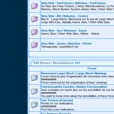
Sites Web - FanFictions / Websites - FanFictions
Au Pays des Fans Fictions, L'Antre Winchkrenienne, Le P
Memory, Winch Bunker System, Autres Sites / Other Web S
Sites Web - BD / Websites - Comics
Blue.fr - Largo Winch, Bienvenue sur le site de Largo Win
Largo Winch.be, Valhalla, Autres Sites / Other Web Sites
Sites Web - Jeu / Websites - Game
Autres Sites / Other Web Sites, Vidéos - Videos
Sites Web - Autres / Websites - Others
Yahoogroups, LargoWinch.net
###
Divers / Miscellanous
###
Forum
Rencontres Largo Winch / Largo Winch Meetings
Forum réservé pour l'organisation de rencontres entre fans
##########
Forum reserved for the organisation of fans' meetings
Fonctionnalités Cachées / Hidden Functionalities
Vous souhaitez en savoir plus sur les possibilités de ces f
##########
You want to know more about the possibilities of these for
Fan- Fictions (Francais)
Postez ici vos réalisations...
##########
Post here your realisations...
Fan Fictions (English)