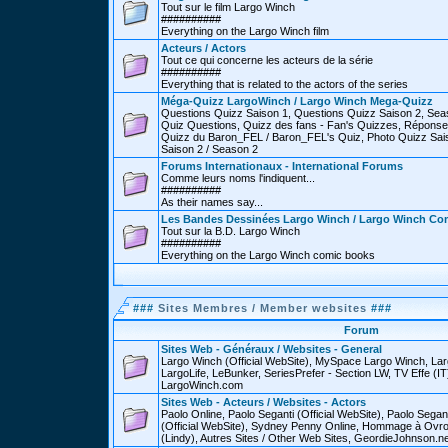
Tout sur le film Largo Winch
##########
Everything on the Largo Winch film
Acteurs / Actors
Tout ce qui concerne les acteurs de la série
##########
Everything that is related to the actors of the series
Méga-Quizz LargoWinch / Largo Winch Mega-Quizz
Questions Quizz Saison 1, Questions Quizz Saison 2, Sea
Quiz Questions, Quizz des fans - Fan's Quizzes, Réponse
Quizz du Baron_FEL / Baron_FEL's Quiz, Photo Quizz Sais
Saison 2 / Season 2
Forums Internationaux - International Forums
Comme leurs noms l'indiquent...
##########
As their names say...
Les Bandes Dessinées Largo Winch / Largo Winch Co
Tout sur la B.D. Largo Winch
##########
Everything on the Largo Winch comic books
###
Sites Membres / Member websites
###
Forum
Sites Web - Généraux / Websites - General
Largo Winch (Official WebSite), MySpace Largo Winch, L
LargoLife, LeBunker, SeriesPrefer - Section LW, TV Effe (IT
LargoWinch.com
Sites Web - Acteurs / Websites - Actors
Paolo Online, Paolo Seganti (Official WebSite), Paolo Sega
(Official WebSite), Sydney Penny Online, Hommage à Ovr
(Lindy), Autres Sites / Other Web Sites, GeordieJohnson.ne