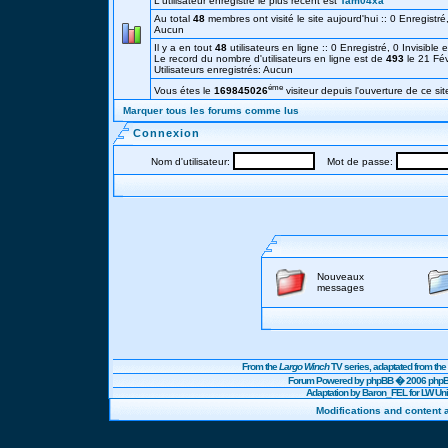
L'utilisateur enregistré le plus récent est
Tam04xa
Au total
48
membres ont visité le site aujourd'hui :: 0 Enregistré,
Aucun
Il y a en tout
48
utilisateurs en ligne :: 0 Enregistré, 0 Invisible 
Le record du nombre d'utilisateurs en ligne est de
493
le 21 Fé
Utilisateurs enregistrés: Aucun
éme
Vous étes le
169845026
visiteur depuis l'ouverture de ce sit
Marquer tous les forums comme lus
Connexion
Nom d'utilisateur:
Mot de passe:
Nouveaux
messages
From the
Largo Winch
TV series, adaptated from t
Forum Powered by
phpBB
� 2006 phpBB
Adaptation by Baron_FEL for LW U
Modifications and content