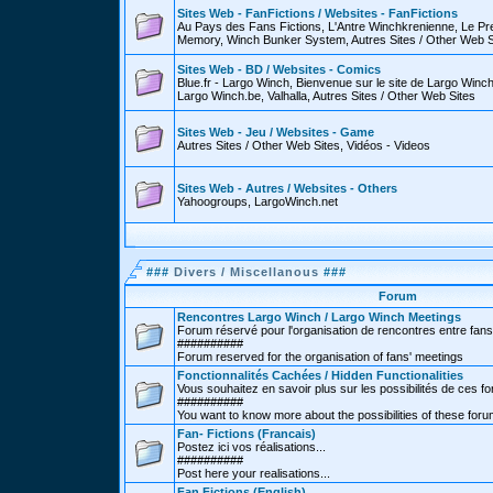
Sites Web - FanFictions / Websites - FanFictions
Au Pays des Fans Fictions, L'Antre Winchkrenienne, Le P
Memory, Winch Bunker System, Autres Sites / Other Web S
Sites Web - BD / Websites - Comics
Blue.fr - Largo Winch, Bienvenue sur le site de Largo Win
Largo Winch.be, Valhalla, Autres Sites / Other Web Sites
Sites Web - Jeu / Websites - Game
Autres Sites / Other Web Sites, Vidéos - Videos
Sites Web - Autres / Websites - Others
Yahoogroups, LargoWinch.net
###
Divers / Miscellanous
###
Forum
Rencontres Largo Winch / Largo Winch Meetings
Forum réservé pour l'organisation de rencontres entre fans
##########
Forum reserved for the organisation of fans' meetings
Fonctionnalités Cachées / Hidden Functionalities
Vous souhaitez en savoir plus sur les possibilités de ces f
##########
You want to know more about the possibilities of these for
Fan- Fictions (Francais)
Postez ici vos réalisations...
##########
Post here your realisations...
Fan Fictions (English)