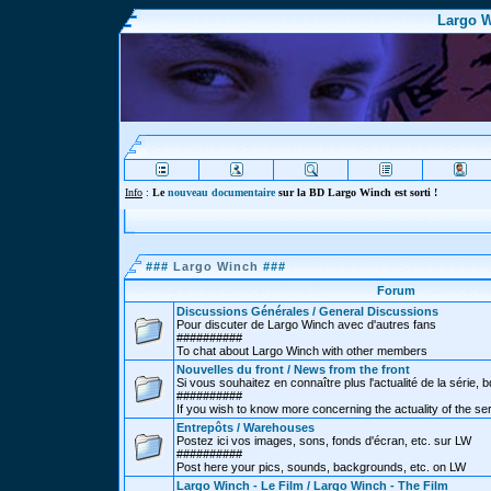
Largo W
Info
:
Le
nouveau documentaire
sur la BD Largo Winch est sorti !
###
Largo Winch
###
Forum
Discussions Générales / General Discussions
Pour discuter de Largo Winch avec d'autres fans
##########
To chat about Largo Winch with other members
Nouvelles du front / News from the front
Si vous souhaitez en connaître plus l'actualité de la série, bd
##########
If you wish to know more concerning the actuality of the se
Entrepôts / Warehouses
Postez ici vos images, sons, fonds d'écran, etc. sur LW
##########
Post here your pics, sounds, backgrounds, etc. on LW
Largo Winch - Le Film / Largo Winch - The Film