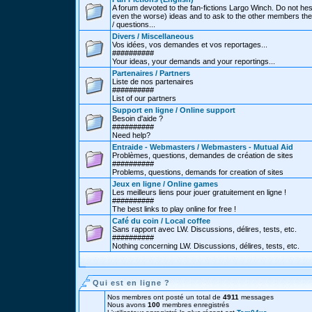
A forum devoted to the fan-fictions Largo Winch. Do not hes
even the worse) ideas and to ask to the other members thei
/ questions...
Divers / Miscellaneous
Vos idées, vos demandes et vos reportages...
##########
Your ideas, your demands and your reportings...
Partenaires / Partners
Liste de nos partenaires
##########
List of our partners
Support en ligne / Online support
Besoin d'aide ?
##########
Need help?
Entraide - Webmasters / Webmasters - Mutual Aid
Problèmes, questions, demandes de création de sites
##########
Problems, questions, demands for creation of sites
Jeux en ligne / Online games
Les meilleurs liens pour jouer gratuitement en ligne !
##########
The best links to play online for free !
Café du coin / Local coffee
Sans rapport avec LW. Discussions, délires, tests, etc.
##########
Nothing concerning LW. Discussions, délires, tests, etc.
Qui est en ligne ?
Nos membres ont posté un total de
4911
messages
Nous avons
100
membres enregistrés