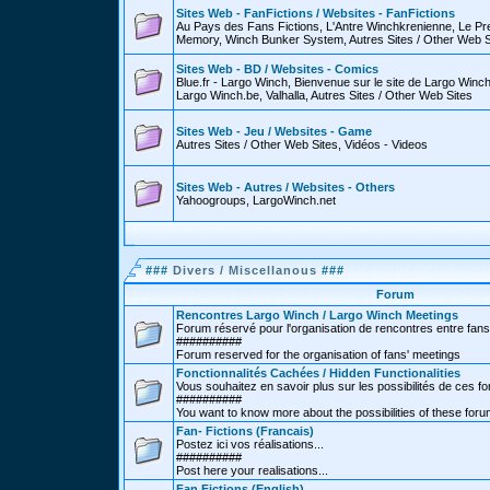
Sites Web - FanFictions / Websites - FanFictions
Au Pays des Fans Fictions, L'Antre Winchkrenienne, Le P
Memory, Winch Bunker System, Autres Sites / Other Web S
Sites Web - BD / Websites - Comics
Blue.fr - Largo Winch, Bienvenue sur le site de Largo Win
Largo Winch.be, Valhalla, Autres Sites / Other Web Sites
Sites Web - Jeu / Websites - Game
Autres Sites / Other Web Sites, Vidéos - Videos
Sites Web - Autres / Websites - Others
Yahoogroups, LargoWinch.net
###
Divers / Miscellanous
###
Forum
Rencontres Largo Winch / Largo Winch Meetings
Forum réservé pour l'organisation de rencontres entre fans
##########
Forum reserved for the organisation of fans' meetings
Fonctionnalités Cachées / Hidden Functionalities
Vous souhaitez en savoir plus sur les possibilités de ces f
##########
You want to know more about the possibilities of these for
Fan- Fictions (Francais)
Postez ici vos réalisations...
##########
Post here your realisations...
Fan Fictions (English)