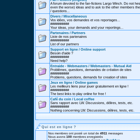
A forum devoted to the fan-fictions Largo Winch. Do not hes
even the worse) ideas and to ask to the other members thei
/ questions...
Divers / Miscellaneous
Vos idées, vos demandes et vos reportages...
##########
Your ideas, your demands and your reportings...
Partenaires / Partners
Liste de nos partenaires
##########
List of our partners
Support en ligne / Online support
Besoin d'aide ?
##########
Need help?
Entraide - Webmasters / Webmasters - Mutual Aid
Problèmes, questions, demandes de création de sites
##########
Problems, questions, demands for creation of sites
Jeux en ligne / Online games
Les meilleurs liens pour jouer gratuitement en ligne !
##########
The best links to play online for free !
Café du coin / Local coffee
Sans rapport avec LW. Discussions, délires, tests, etc.
##########
Nothing concerning LW. Discussions, délires, tests, etc.
Qui est en ligne ?
Nos membres ont posté un total de
4911
messages
Nous avons
100
membres enregistrés