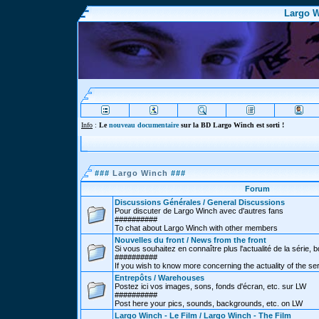
Largo W
Info
:
Le
nouveau documentaire
sur la BD Largo Winch est sorti !
###
Largo Winch
###
Forum
Discussions Générales / General Discussions
Pour discuter de Largo Winch avec d'autres fans
##########
To chat about Largo Winch with other members
Nouvelles du front / News from the front
Si vous souhaitez en connaître plus l'actualité de la série, bd
##########
If you wish to know more concerning the actuality of the se
Entrepôts / Warehouses
Postez ici vos images, sons, fonds d'écran, etc. sur LW
##########
Post here your pics, sounds, backgrounds, etc. on LW
Largo Winch - Le Film / Largo Winch - The Film