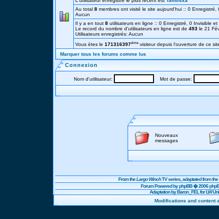
L'utilisateur enregistré le plus récent est
Tam04xa
Au total
8
membres ont visité le site aujourd'hui :: 0 Enregistré, 0
Aucun
Il y a en tout
8
utilisateurs en ligne :: 0 Enregistré, 0 Invisible e
Le record du nombre d'utilisateurs en ligne est de
493
le 21 Fé
Utilisateurs enregistrés: Aucun
éme
Vous étes le
171316397
visiteur depuis l'ouverture de ce sit
Marquer tous les forums comme lus
Connexion
Nom d'utilisateur:
Mot de passe:
Nouveaux
messages
From the
Largo Winch
TV series, adaptated from t
Forum Powered by
phpBB
� 2006 phpBB
Adaptation by Baron_FEL for LW U
Modifications and content