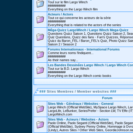
Tout sur le film Largo Winch
##########
Everything on the Largo Winch film
Acteurs / Actors
Tout ce qui concerne les acteurs de la série
##########
Everything that is related to the actors of the series
Méga-Quizz LargoWinch / Largo Winch Mega-Quizz
Questions Quizz Saison 1, Questions Quizz Saison 2, Sea
Quiz Questions, Quizz des fans - Fan's Quizzes, Réponse
Quizz du Baron_FEL / Baron_FEL's Quiz, Photo Quizz Sais
Saison 2 / Season 2
Forums Internationaux - International Forums
Comme leurs noms l'indiquent...
##########
As their names say...
Les Bandes Dessinées Largo Winch / Largo Winch Co
Tout sur la B.D. Largo Winch
##########
Everything on the Largo Winch comic books
###
Sites Membres / Member websites
###
Forum
Sites Web - Généraux / Websites - General
Largo Winch (Official WebSite), MySpace Largo Winch, L
LargoLife, LeBunker, SeriesPrefer - Section LW, TV Effe (IT
LargoWinch.com
Sites Web - Acteurs / Websites - Actors
Paolo Online, Paolo Seganti (Official WebSite), Paolo Sega
(Official WebSite), Sydney Penny Online, Hommage à Ovr
(Lindy), Autres Sites / Other Web Sites, GeordieJohnson.ne