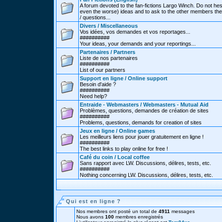
A forum devoted to the fan-fictions Largo Winch. Do not hes
even the worse) ideas and to ask to the other members thei
/ questions...
Divers / Miscellaneous
Vos idées, vos demandes et vos reportages...
##########
Your ideas, your demands and your reportings...
Partenaires / Partners
Liste de nos partenaires
##########
List of our partners
Support en ligne / Online support
Besoin d'aide ?
##########
Need help?
Entraide - Webmasters / Webmasters - Mutual Aid
Problèmes, questions, demandes de création de sites
##########
Problems, questions, demands for creation of sites
Jeux en ligne / Online games
Les meilleurs liens pour jouer gratuitement en ligne !
##########
The best links to play online for free !
Café du coin / Local coffee
Sans rapport avec LW. Discussions, délires, tests, etc.
##########
Nothing concerning LW. Discussions, délires, tests, etc.
Qui est en ligne ?
Nos membres ont posté un total de
4911
messages
Nous avons
100
membres enregistrés