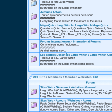
Tout sur le film Largo Winch
##########
Everything on the Largo Winch film
Acteurs / Actors
Tout ce qui concerne les acteurs de la série
##########
Everything that is related to the actors of the series
Méga-Quizz LargoWinch / Largo Winch Mega-Quizz
Questions Quizz Saison 1, Questions Quizz Saison 2, Sea
Quiz Questions, Quizz des fans - Fan's Quizzes, Réponse
Quizz du Baron_FEL / Baron_FEL's Quiz, Photo Quizz Sais
Saison 2 / Season 2
Forums Internationaux - International Forums
Comme leurs noms l'indiquent...
##########
As their names say...
Les Bandes Dessinées Largo Winch / Largo Winch Co
Tout sur la B.D. Largo Winch
##########
Everything on the Largo Winch comic books
###
Sites Membres / Member websites
###
Forum
Sites Web - Généraux / Websites - General
Largo Winch (Official WebSite), MySpace Largo Winch, L
LargoLife, LeBunker, SeriesPrefer - Section LW, TV Effe (IT
LargoWinch.com
Sites Web - Acteurs / Websites - Actors
Paolo Online, Paolo Seganti (Official WebSite), Paolo Sega
(Official WebSite), Sydney Penny Online, Hommage à Ovr
(Lindy), Autres Sites / Other Web Sites, GeordieJohnson.ne