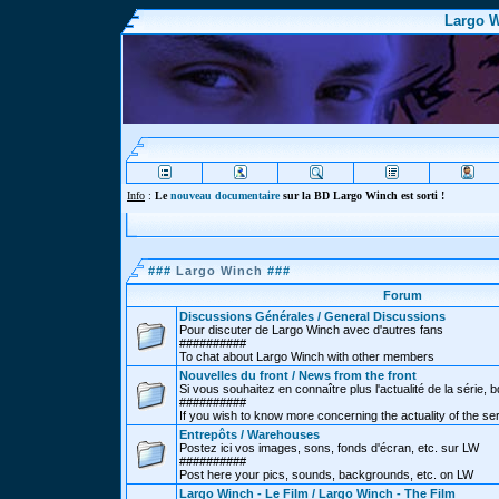
Largo W
Info
:
Le
nouveau documentaire
sur la BD Largo Winch est sorti !
###
Largo Winch
###
Forum
Discussions Générales / General Discussions
Pour discuter de Largo Winch avec d'autres fans
##########
To chat about Largo Winch with other members
Nouvelles du front / News from the front
Si vous souhaitez en connaître plus l'actualité de la série, bd
##########
If you wish to know more concerning the actuality of the se
Entrepôts / Warehouses
Postez ici vos images, sons, fonds d'écran, etc. sur LW
##########
Post here your pics, sounds, backgrounds, etc. on LW
Largo Winch - Le Film / Largo Winch - The Film