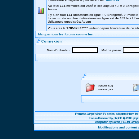
L'utilisateur enregistré le plus récent est
Tam04xa
Au total
134
membres ont visité le site aujourd'hui :: 0 Enregistré
Aucun
Il y a en tout
134
utilisateurs en ligne :: 0 Enregistré, 0 Invisibl
Le record du nombre d'utilisateurs en ligne est de
493
le 21 Fé
Utilisateurs enregistrés: Aucun
éme
Vous étes le
170532577
visiteur depuis l'ouverture de ce sit
Marquer tous les forums comme lus
Connexion
Nom d'utilisateur:
Mot de passe:
Nouveaux
messages
From the
Largo Winch
TV series, adaptated from t
Forum Powered by
phpBB
� 2006 phpBB
Adaptation by Baron_FEL for LW U
Modifications and content