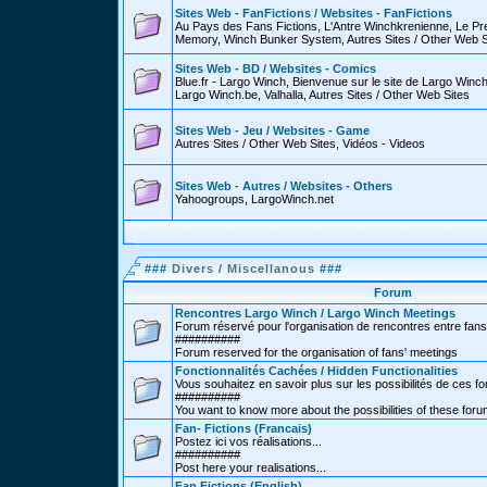
Sites Web - FanFictions / Websites - FanFictions
Au Pays des Fans Fictions, L'Antre Winchkrenienne, Le P
Memory, Winch Bunker System, Autres Sites / Other Web S
Sites Web - BD / Websites - Comics
Blue.fr - Largo Winch, Bienvenue sur le site de Largo Win
Largo Winch.be, Valhalla, Autres Sites / Other Web Sites
Sites Web - Jeu / Websites - Game
Autres Sites / Other Web Sites, Vidéos - Videos
Sites Web - Autres / Websites - Others
Yahoogroups, LargoWinch.net
###
Divers / Miscellanous
###
Forum
Rencontres Largo Winch / Largo Winch Meetings
Forum réservé pour l'organisation de rencontres entre fans
##########
Forum reserved for the organisation of fans' meetings
Fonctionnalités Cachées / Hidden Functionalities
Vous souhaitez en savoir plus sur les possibilités de ces f
##########
You want to know more about the possibilities of these for
Fan- Fictions (Francais)
Postez ici vos réalisations...
##########
Post here your realisations...
Fan Fictions (English)