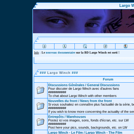
Largo W
Info
:
Le
nouveau documentaire
sur la BD Largo Winch est sorti !
###
Largo Winch
###
Forum
Discussions Générales / General Discussions
Pour discuter de Largo Winch avec d'autres fans
##########
To chat about Largo Winch with other members
Nouvelles du front / News from the front
Si vous souhaitez en connaître plus l'actualité de la série, bd
##########
If you wish to know more concerning the actuality of the se
Entrepôts / Warehouses
Postez ici vos images, sons, fonds d'écran, etc. sur LW
##########
Post here your pics, sounds, backgrounds, etc. on LW
Largo Winch - Le Film / Largo Winch - The Film