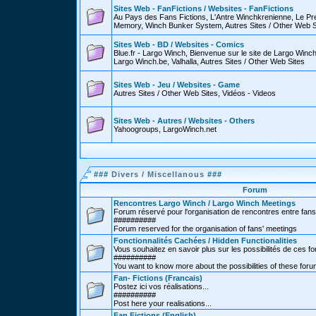
Sites Web - FanFictions / Websites - FanFictions
Au Pays des Fans Fictions, L'Antre Winchkrenienne, Le P
Memory, Winch Bunker System, Autres Sites / Other Web S
Sites Web - BD / Websites - Comics
Blue.fr - Largo Winch, Bienvenue sur le site de Largo Win
Largo Winch.be, Valhalla, Autres Sites / Other Web Sites
Sites Web - Jeu / Websites - Game
Autres Sites / Other Web Sites, Vidéos - Videos
Sites Web - Autres / Websites - Others
Yahoogroups, LargoWinch.net
###
Divers / Miscellanous
###
Forum
Rencontres Largo Winch / Largo Winch Meetings
Forum réservé pour l'organisation de rencontres entre fans
##########
Forum reserved for the organisation of fans' meetings
Fonctionnalités Cachées / Hidden Functionalities
Vous souhaitez en savoir plus sur les possibilités de ces f
##########
You want to know more about the possibilities of these for
Fan- Fictions (Francais)
Postez ici vos réalisations...
##########
Post here your realisations...
Fan Fictions (English)