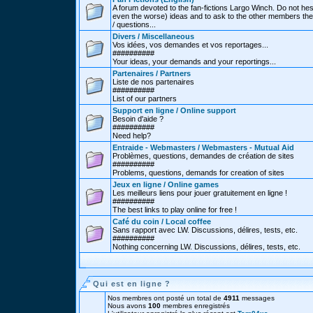
A forum devoted to the fan-fictions Largo Winch. Do not hes
even the worse) ideas and to ask to the other members thei
/ questions...
Divers / Miscellaneous
Vos idées, vos demandes et vos reportages...
##########
Your ideas, your demands and your reportings...
Partenaires / Partners
Liste de nos partenaires
##########
List of our partners
Support en ligne / Online support
Besoin d'aide ?
##########
Need help?
Entraide - Webmasters / Webmasters - Mutual Aid
Problèmes, questions, demandes de création de sites
##########
Problems, questions, demands for creation of sites
Jeux en ligne / Online games
Les meilleurs liens pour jouer gratuitement en ligne !
##########
The best links to play online for free !
Café du coin / Local coffee
Sans rapport avec LW. Discussions, délires, tests, etc.
##########
Nothing concerning LW. Discussions, délires, tests, etc.
Qui est en ligne ?
Nos membres ont posté un total de
4911
messages
Nous avons
100
membres enregistrés