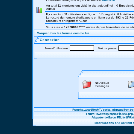
L'utilisateur enregistré le plus récent est
Tam04xa
Au total
11
membres ont visité le site aujourd'hui :: 0 Enregistré, 
Aucun
Il y a en tout
11
utilisateurs en ligne :: 0 Enregistré, 0 Invisible 
Le record du nombre d'utilisateurs en ligne est de
493
le 21 Fé
Utilisateurs enregistrés: Aucun
éme
Vous étes le
170768407
visiteur depuis l'ouverture de ce sit
Marquer tous les forums comme lus
Connexion
Nom d'utilisateur:
Mot de passe:
Nouveaux
messages
From the
Largo Winch
TV series, adaptated from t
Forum Powered by
phpBB
� 2006 phpBB
Adaptation by Baron_FEL for LW U
Modifications and content