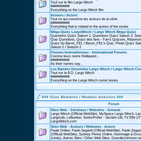
Tout sur le film Largo Winch
##########
Everything on the Largo Winch film
Acteurs / Actors
Tout ce qui concerne les acteurs de la série
##########
Everything that is related to the actors of the series
Méga-Quizz LargoWinch / Largo Winch Mega-Quizz
Questions Quizz Saison 1, Questions Quizz Saison 2, Sea
Quiz Questions, Quizz des fans - Fan's Quizzes, Réponse
Quizz du Baron_FEL / Baron_FEL's Quiz, Photo Quizz Sais
Saison 2 / Season 2
Forums Internationaux - International Forums
Comme leurs noms l'indiquent...
##########
As their names say...
Les Bandes Dessinées Largo Winch / Largo Winch Co
Tout sur la B.D. Largo Winch
##########
Everything on the Largo Winch comic books
###
Sites Membres / Member websites
###
Forum
Sites Web - Généraux / Websites - General
Largo Winch (Official WebSite), MySpace Largo Winch, L
LargoLife, LeBunker, SeriesPrefer - Section LW, TV Effe (IT
LargoWinch.com
Sites Web - Acteurs / Websites - Actors
Paolo Online, Paolo Seganti (Official WebSite), Paolo Sega
(Official WebSite), Sydney Penny Online, Hommage à Ovr
(Lindy), Autres Sites / Other Web Sites, GeordieJohnson.ne