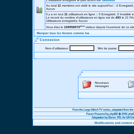
L'utilisateur enregistré le plus récent est
Tam04xa
Au total
11
membres ont visité le site aujourd'hui :: 0 Enregistré, 
Aucun
Il y a en tout
11
utilisateurs en ligne :: 0 Enregistré, 0 Invisible 
Le record du nombre d'utilisateurs en ligne est de
493
le 21 Fé
Utilisateurs enregistrés: Aucun
éme
Vous étes le
169958970
visiteur depuis l'ouverture de ce sit
Marquer tous les forums comme lus
Connexion
Nom d'utilisateur:
Mot de passe:
Nouveaux
messages
From the
Largo Winch
TV series, adaptated from t
Forum Powered by
phpBB
� 2006 phpBB
Adaptation by Baron_FEL for LW U
Modifications and content