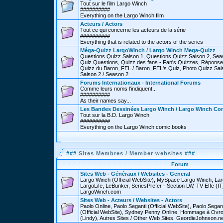
Tout sur le film Largo Winch
##########
Everything on the Largo Winch film
Acteurs / Actors
Tout ce qui concerne les acteurs de la série
##########
Everything that is related to the actors of the series
Méga-Quizz LargoWinch / Largo Winch Mega-Quizz
Questions Quizz Saison 1, Questions Quizz Saison 2, Sea
Quiz Questions, Quizz des fans - Fan's Quizzes, Réponse
Quizz du Baron_FEL / Baron_FEL's Quiz, Photo Quizz Sais
Saison 2 / Season 2
Forums Internationaux - International Forums
Comme leurs noms l'indiquent...
##########
As their names say...
Les Bandes Dessinées Largo Winch / Largo Winch Co
Tout sur la B.D. Largo Winch
##########
Everything on the Largo Winch comic books
###
Sites Membres / Member websites
###
Forum
Sites Web - Généraux / Websites - General
Largo Winch (Official WebSite), MySpace Largo Winch, L
LargoLife, LeBunker, SeriesPrefer - Section LW, TV Effe (IT
LargoWinch.com
Sites Web - Acteurs / Websites - Actors
Paolo Online, Paolo Seganti (Official WebSite), Paolo Sega
(Official WebSite), Sydney Penny Online, Hommage à Ovr
(Lindy), Autres Sites / Other Web Sites, GeordieJohnson.ne