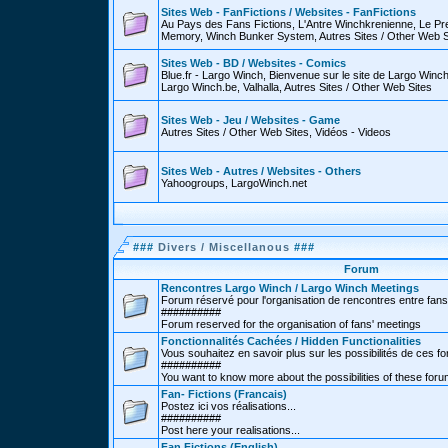
Sites Web - FanFictions / Websites - FanFictions
Au Pays des Fans Fictions, L'Antre Winchkrenienne, Le P
Memory, Winch Bunker System, Autres Sites / Other Web S
Sites Web - BD / Websites - Comics
Blue.fr - Largo Winch, Bienvenue sur le site de Largo Win
Largo Winch.be, Valhalla, Autres Sites / Other Web Sites
Sites Web - Jeu / Websites - Game
Autres Sites / Other Web Sites, Vidéos - Videos
Sites Web - Autres / Websites - Others
Yahoogroups, LargoWinch.net
###
Divers / Miscellanous
###
Forum
Rencontres Largo Winch / Largo Winch Meetings
Forum réservé pour l'organisation de rencontres entre fans
##########
Forum reserved for the organisation of fans' meetings
Fonctionnalités Cachées / Hidden Functionalities
Vous souhaitez en savoir plus sur les possibilités de ces f
##########
You want to know more about the possibilities of these for
Fan- Fictions (Francais)
Postez ici vos réalisations...
##########
Post here your realisations...
Fan Fictions (English)