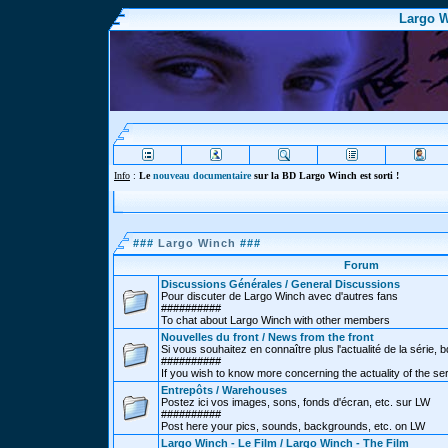
Largo W
Info
:
Le
nouveau documentaire
sur la BD Largo Winch est sorti !
###
Largo Winch
###
Forum
Discussions Générales / General Discussions
Pour discuter de Largo Winch avec d'autres fans
##########
To chat about Largo Winch with other members
Nouvelles du front / News from the front
Si vous souhaitez en connaître plus l'actualité de la série, bd
##########
If you wish to know more concerning the actuality of the se
Entrepôts / Warehouses
Postez ici vos images, sons, fonds d'écran, etc. sur LW
##########
Post here your pics, sounds, backgrounds, etc. on LW
Largo Winch - Le Film / Largo Winch - The Film