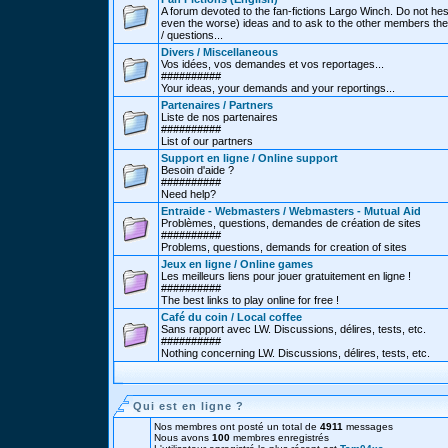
A forum devoted to the fan-fictions Largo Winch. Do not hes
even the worse) ideas and to ask to the other members thei
/ questions...
Divers / Miscellaneous
Vos idées, vos demandes et vos reportages...
##########
Your ideas, your demands and your reportings...
Partenaires / Partners
Liste de nos partenaires
##########
List of our partners
Support en ligne / Online support
Besoin d'aide ?
##########
Need help?
Entraide - Webmasters / Webmasters - Mutual Aid
Problèmes, questions, demandes de création de sites
##########
Problems, questions, demands for creation of sites
Jeux en ligne / Online games
Les meilleurs liens pour jouer gratuitement en ligne !
##########
The best links to play online for free !
Café du coin / Local coffee
Sans rapport avec LW. Discussions, délires, tests, etc.
##########
Nothing concerning LW. Discussions, délires, tests, etc.
Qui est en ligne ?
Nos membres ont posté un total de
4911
messages
Nous avons
100
membres enregistrés