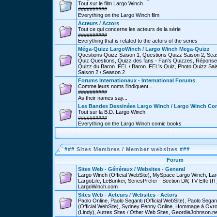
Tout sur le film Largo Winch
##########
Everything on the Largo Winch film
Acteurs / Actors
Tout ce qui concerne les acteurs de la série
##########
Everything that is related to the actors of the series
Méga-Quizz LargoWinch / Largo Winch Mega-Quizz
Questions Quizz Saison 1, Questions Quizz Saison 2, Sea
Quiz Questions, Quizz des fans - Fan's Quizzes, Réponse
Quizz du Baron_FEL / Baron_FEL's Quiz, Photo Quizz Sais
Saison 2 / Season 2
Forums Internationaux - International Forums
Comme leurs noms l'indiquent...
##########
As their names say...
Les Bandes Dessinées Largo Winch / Largo Winch Co
Tout sur la B.D. Largo Winch
##########
Everything on the Largo Winch comic books
###
Sites Membres / Member websites
###
Forum
Sites Web - Généraux / Websites - General
Largo Winch (Official WebSite), MySpace Largo Winch, L
LargoLife, LeBunker, SeriesPrefer - Section LW, TV Effe (IT
LargoWinch.com
Sites Web - Acteurs / Websites - Actors
Paolo Online, Paolo Seganti (Official WebSite), Paolo Sega
(Official WebSite), Sydney Penny Online, Hommage à Ovr
(Lindy), Autres Sites / Other Web Sites, GeordieJohnson.ne