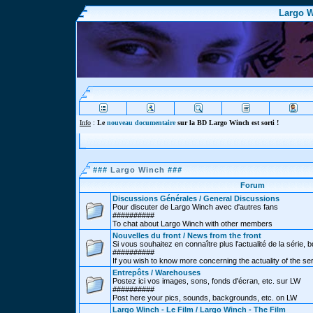
Largo W
Info
:
Le
nouveau documentaire
sur la BD Largo Winch est sorti !
###
Largo Winch
###
Forum
Discussions Générales / General Discussions
Pour discuter de Largo Winch avec d'autres fans
##########
To chat about Largo Winch with other members
Nouvelles du front / News from the front
Si vous souhaitez en connaître plus l'actualité de la série, bd
##########
If you wish to know more concerning the actuality of the se
Entrepôts / Warehouses
Postez ici vos images, sons, fonds d'écran, etc. sur LW
##########
Post here your pics, sounds, backgrounds, etc. on LW
Largo Winch - Le Film / Largo Winch - The Film