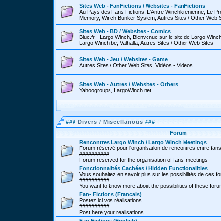
Sites Web - FanFictions / Websites - FanFictions
Au Pays des Fans Fictions, L'Antre Winchkrenienne, Le P
Memory, Winch Bunker System, Autres Sites / Other Web S
Sites Web - BD / Websites - Comics
Blue.fr - Largo Winch, Bienvenue sur le site de Largo Win
Largo Winch.be, Valhalla, Autres Sites / Other Web Sites
Sites Web - Jeu / Websites - Game
Autres Sites / Other Web Sites, Vidéos - Videos
Sites Web - Autres / Websites - Others
Yahoogroups, LargoWinch.net
###
Divers / Miscellanous
###
Forum
Rencontres Largo Winch / Largo Winch Meetings
Forum réservé pour l'organisation de rencontres entre fans
##########
Forum reserved for the organisation of fans' meetings
Fonctionnalités Cachées / Hidden Functionalities
Vous souhaitez en savoir plus sur les possibilités de ces f
##########
You want to know more about the possibilities of these for
Fan- Fictions (Francais)
Postez ici vos réalisations...
##########
Post here your realisations...
Fan Fictions (English)