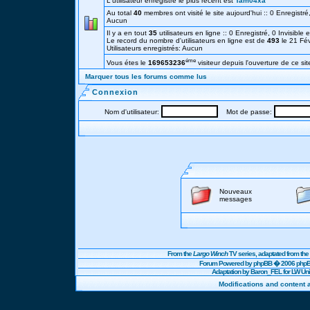
L'utilisateur enregistré le plus récent est
Tam04xa
Au total
40
membres ont visité le site aujourd'hui :: 0 Enregistré,
Aucun
Il y a en tout
35
utilisateurs en ligne :: 0 Enregistré, 0 Invisible 
Le record du nombre d'utilisateurs en ligne est de
493
le 21 Fé
Utilisateurs enregistrés: Aucun
éme
Vous étes le
169653236
visiteur depuis l'ouverture de ce sit
Marquer tous les forums comme lus
Connexion
Nom d'utilisateur:
Mot de passe:
Nouveaux
messages
From the
Largo Winch
TV series, adaptated from t
Forum Powered by
phpBB
� 2006 phpBB
Adaptation by Baron_FEL for LW U
Modifications and content