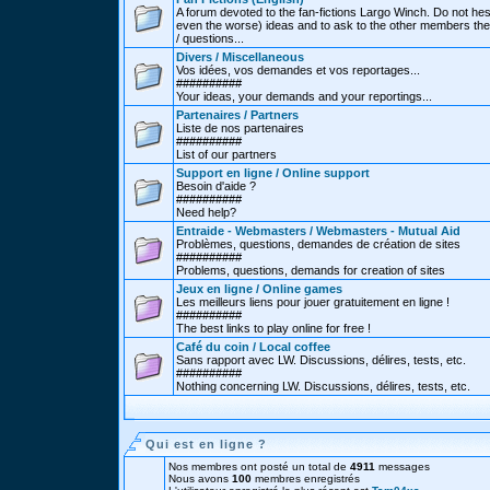
A forum devoted to the fan-fictions Largo Winch. Do not hes
even the worse) ideas and to ask to the other members thei
/ questions...
Divers / Miscellaneous
Vos idées, vos demandes et vos reportages...
##########
Your ideas, your demands and your reportings...
Partenaires / Partners
Liste de nos partenaires
##########
List of our partners
Support en ligne / Online support
Besoin d'aide ?
##########
Need help?
Entraide - Webmasters / Webmasters - Mutual Aid
Problèmes, questions, demandes de création de sites
##########
Problems, questions, demands for creation of sites
Jeux en ligne / Online games
Les meilleurs liens pour jouer gratuitement en ligne !
##########
The best links to play online for free !
Café du coin / Local coffee
Sans rapport avec LW. Discussions, délires, tests, etc.
##########
Nothing concerning LW. Discussions, délires, tests, etc.
Qui est en ligne ?
Nos membres ont posté un total de
4911
messages
Nous avons
100
membres enregistrés