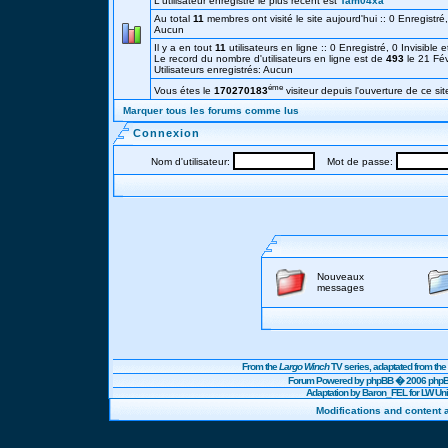
L'utilisateur enregistré le plus récent est
Tam04xa
Au total
11
membres ont visité le site aujourd'hui :: 0 Enregistré, 
Aucun
Il y a en tout
11
utilisateurs en ligne :: 0 Enregistré, 0 Invisible 
Le record du nombre d'utilisateurs en ligne est de
493
le 21 Fé
Utilisateurs enregistrés: Aucun
éme
Vous étes le
170270183
visiteur depuis l'ouverture de ce sit
Marquer tous les forums comme lus
Connexion
Nom d'utilisateur:
Mot de passe:
Nouveaux
messages
From the
Largo Winch
TV series, adaptated from t
Forum Powered by
phpBB
� 2006 phpBB
Adaptation by Baron_FEL for LW U
Modifications and content