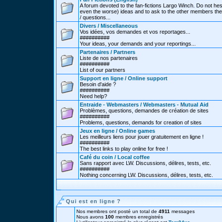
A forum devoted to the fan-fictions Largo Winch. Do not hes
even the worse) ideas and to ask to the other members thei
/ questions...
Divers / Miscellaneous
Vos idées, vos demandes et vos reportages...
##########
Your ideas, your demands and your reportings...
Partenaires / Partners
Liste de nos partenaires
##########
List of our partners
Support en ligne / Online support
Besoin d'aide ?
##########
Need help?
Entraide - Webmasters / Webmasters - Mutual Aid
Problèmes, questions, demandes de création de sites
##########
Problems, questions, demands for creation of sites
Jeux en ligne / Online games
Les meilleurs liens pour jouer gratuitement en ligne !
##########
The best links to play online for free !
Café du coin / Local coffee
Sans rapport avec LW. Discussions, délires, tests, etc.
##########
Nothing concerning LW. Discussions, délires, tests, etc.
Qui est en ligne ?
Nos membres ont posté un total de
4911
messages
Nous avons
100
membres enregistrés