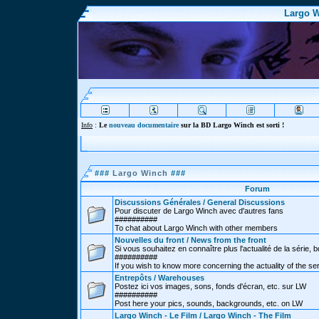
Largo W
Info
:
Le
nouveau documentaire
sur la BD Largo Winch est sorti !
###
Largo Winch
###
Forum
Discussions Générales / General Discussions
Pour discuter de Largo Winch avec d'autres fans
##########
To chat about Largo Winch with other members
Nouvelles du front / News from the front
Si vous souhaitez en connaître plus l'actualité de la série, bd
##########
If you wish to know more concerning the actuality of the se
Entrepôts / Warehouses
Postez ici vos images, sons, fonds d'écran, etc. sur LW
##########
Post here your pics, sounds, backgrounds, etc. on LW
Largo Winch - Le Film / Largo Winch - The Film