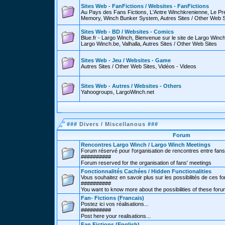
Sites Web - FanFictions / Websites - FanFictions
Au Pays des Fans Fictions, L'Antre Winchkrenienne, Le P
Memory, Winch Bunker System, Autres Sites / Other Web S
Sites Web - BD / Websites - Comics
Blue.fr - Largo Winch, Bienvenue sur le site de Largo Win
Largo Winch.be, Valhalla, Autres Sites / Other Web Sites
Sites Web - Jeu / Websites - Game
Autres Sites / Other Web Sites, Vidéos - Videos
Sites Web - Autres / Websites - Others
Yahoogroups, LargoWinch.net
###
Divers / Miscellanous
###
Forum
Rencontres Largo Winch / Largo Winch Meetings
Forum réservé pour l'organisation de rencontres entre fans
##########
Forum reserved for the organisation of fans' meetings
Fonctionnalités Cachées / Hidden Functionalities
Vous souhaitez en savoir plus sur les possibilités de ces f
##########
You want to know more about the possibilities of these for
Fan- Fictions (Francais)
Postez ici vos réalisations...
##########
Post here your realisations...
Fan Fictions (English)