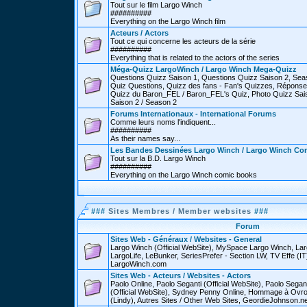
Tout sur le film Largo Winch
##########
Everything on the Largo Winch film
Acteurs / Actors
Tout ce qui concerne les acteurs de la série
##########
Everything that is related to the actors of the series
Méga-Quizz LargoWinch / Largo Winch Mega-Quizz
Questions Quizz Saison 1, Questions Quizz Saison 2, Sea
Quiz Questions, Quizz des fans - Fan's Quizzes, Réponse
Quizz du Baron_FEL / Baron_FEL's Quiz, Photo Quizz Sais
Saison 2 / Season 2
Forums Internationaux - International Forums
Comme leurs noms l'indiquent...
##########
As their names say...
Les Bandes Dessinées Largo Winch / Largo Winch Co
Tout sur la B.D. Largo Winch
##########
Everything on the Largo Winch comic books
###
Sites Membres / Member websites
###
Forum
Sites Web - Généraux / Websites - General
Largo Winch (Official WebSite), MySpace Largo Winch, L
LargoLife, LeBunker, SeriesPrefer - Section LW, TV Effe (IT
LargoWinch.com
Sites Web - Acteurs / Websites - Actors
Paolo Online, Paolo Seganti (Official WebSite), Paolo Sega
(Official WebSite), Sydney Penny Online, Hommage à Ovr
(Lindy), Autres Sites / Other Web Sites, GeordieJohnson.ne