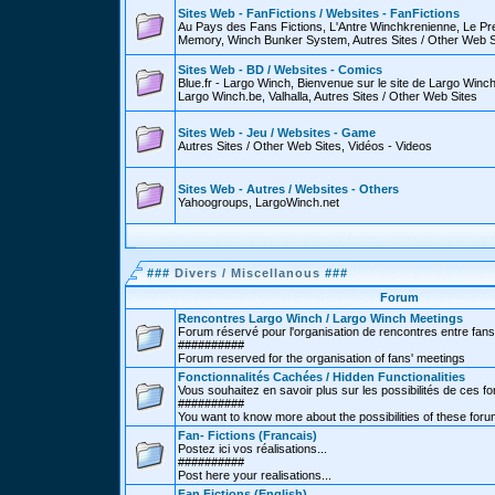
Sites Web - FanFictions / Websites - FanFictions
Au Pays des Fans Fictions, L'Antre Winchkrenienne, Le P
Memory, Winch Bunker System, Autres Sites / Other Web S
Sites Web - BD / Websites - Comics
Blue.fr - Largo Winch, Bienvenue sur le site de Largo Win
Largo Winch.be, Valhalla, Autres Sites / Other Web Sites
Sites Web - Jeu / Websites - Game
Autres Sites / Other Web Sites, Vidéos - Videos
Sites Web - Autres / Websites - Others
Yahoogroups, LargoWinch.net
###
Divers / Miscellanous
###
Forum
Rencontres Largo Winch / Largo Winch Meetings
Forum réservé pour l'organisation de rencontres entre fans
##########
Forum reserved for the organisation of fans' meetings
Fonctionnalités Cachées / Hidden Functionalities
Vous souhaitez en savoir plus sur les possibilités de ces f
##########
You want to know more about the possibilities of these for
Fan- Fictions (Francais)
Postez ici vos réalisations...
##########
Post here your realisations...
Fan Fictions (English)