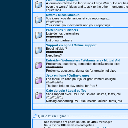
A forum devoted to the fan-fictions Largo Winch. Do not hes
even the worse) ideas and to ask to the other members thei
/ questions...
Divers / Miscellaneous
Vos idées, vos demandes et vos reportages...
##########
Your ideas, your demands and your reportings...
Partenaires / Partners
Liste de nos partenaires
##########
List of our partners
Support en ligne / Online support
Besoin d'aide ?
##########
Need help?
Entraide - Webmasters / Webmasters - Mutual Aid
Problèmes, questions, demandes de création de sites
##########
Problems, questions, demands for creation of sites
Jeux en ligne / Online games
Les meilleurs liens pour jouer gratuitement en ligne !
##########
The best links to play online for free !
Café du coin / Local coffee
Sans rapport avec LW. Discussions, délires, tests, etc.
##########
Nothing concerning LW. Discussions, délires, tests, etc.
Qui est en ligne ?
Nos membres ont posté un total de
4911
messages
Nous avons
100
membres enregistrés