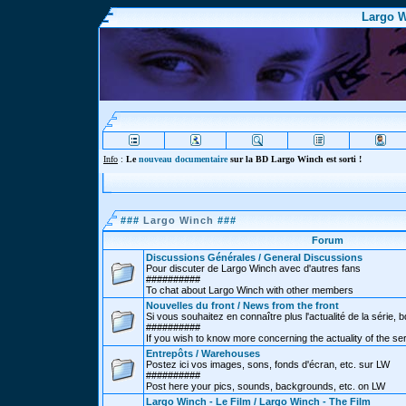
Largo W
Info
:
Le
nouveau documentaire
sur la BD Largo Winch est sorti !
###
Largo Winch
###
Forum
Discussions Générales / General Discussions
Pour discuter de Largo Winch avec d'autres fans
##########
To chat about Largo Winch with other members
Nouvelles du front / News from the front
Si vous souhaitez en connaître plus l'actualité de la série, bd
##########
If you wish to know more concerning the actuality of the se
Entrepôts / Warehouses
Postez ici vos images, sons, fonds d'écran, etc. sur LW
##########
Post here your pics, sounds, backgrounds, etc. on LW
Largo Winch - Le Film / Largo Winch - The Film