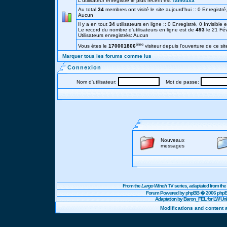
L'utilisateur enregistré le plus récent est
Tam04xa
Au total
34
membres ont visité le site aujourd'hui :: 0 Enregistré,
Aucun
Il y a en tout
34
utilisateurs en ligne :: 0 Enregistré, 0 Invisible 
Le record du nombre d'utilisateurs en ligne est de
493
le 21 Fé
Utilisateurs enregistrés: Aucun
éme
Vous étes le
170001806
visiteur depuis l'ouverture de ce sit
Marquer tous les forums comme lus
Connexion
Nom d'utilisateur:
Mot de passe:
Nouveaux
messages
From the
Largo Winch
TV series, adaptated from t
Forum Powered by
phpBB
� 2006 phpBB
Adaptation by Baron_FEL for LW U
Modifications and content