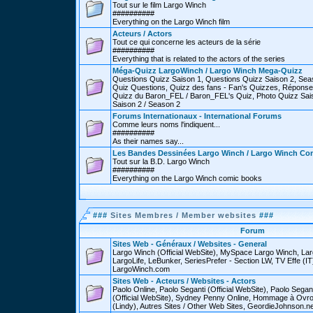
Tout sur le film Largo Winch
##########
Everything on the Largo Winch film
Acteurs / Actors
Tout ce qui concerne les acteurs de la série
##########
Everything that is related to the actors of the series
Méga-Quizz LargoWinch / Largo Winch Mega-Quizz
Questions Quizz Saison 1, Questions Quizz Saison 2, Sea
Quiz Questions, Quizz des fans - Fan's Quizzes, Réponse
Quizz du Baron_FEL / Baron_FEL's Quiz, Photo Quizz Sais
Saison 2 / Season 2
Forums Internationaux - International Forums
Comme leurs noms l'indiquent...
##########
As their names say...
Les Bandes Dessinées Largo Winch / Largo Winch Co
Tout sur la B.D. Largo Winch
##########
Everything on the Largo Winch comic books
###
Sites Membres / Member websites
###
Forum
Sites Web - Généraux / Websites - General
Largo Winch (Official WebSite), MySpace Largo Winch, L
LargoLife, LeBunker, SeriesPrefer - Section LW, TV Effe (IT
LargoWinch.com
Sites Web - Acteurs / Websites - Actors
Paolo Online, Paolo Seganti (Official WebSite), Paolo Sega
(Official WebSite), Sydney Penny Online, Hommage à Ovr
(Lindy), Autres Sites / Other Web Sites, GeordieJohnson.ne