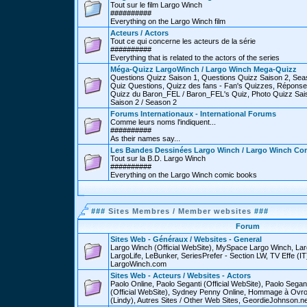
Tout sur le film Largo Winch
##########
Everything on the Largo Winch film
Acteurs / Actors
Tout ce qui concerne les acteurs de la série
##########
Everything that is related to the actors of the series
Méga-Quizz LargoWinch / Largo Winch Mega-Quizz
Questions Quizz Saison 1, Questions Quizz Saison 2, Sea
Quiz Questions, Quizz des fans - Fan's Quizzes, Réponse
Quizz du Baron_FEL / Baron_FEL's Quiz, Photo Quizz Sais
Saison 2 / Season 2
Forums Internationaux - International Forums
Comme leurs noms l'indiquent...
##########
As their names say...
Les Bandes Dessinées Largo Winch / Largo Winch Co
Tout sur la B.D. Largo Winch
##########
Everything on the Largo Winch comic books
###
Sites Membres / Member websites
###
Forum
Sites Web - Généraux / Websites - General
Largo Winch (Official WebSite), MySpace Largo Winch, L
LargoLife, LeBunker, SeriesPrefer - Section LW, TV Effe (IT
LargoWinch.com
Sites Web - Acteurs / Websites - Actors
Paolo Online, Paolo Seganti (Official WebSite), Paolo Sega
(Official WebSite), Sydney Penny Online, Hommage à Ovr
(Lindy), Autres Sites / Other Web Sites, GeordieJohnson.ne