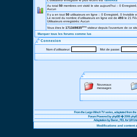
L'utilisateur enregistré le plus récent est
Tam04xa
Au total
50
membres ont visité le site aujourd'hui :: 0 Enregistré,
Aucun
Il y a en tout
50
utilisateurs en ligne :: 0 Enregistré, 0 Invisible 
Le record du nombre d'utilisateurs en ligne est de
493
le 21 Fé
Utilisateurs enregistrés: Aucun
éme
Vous étes le
171349835
visiteur depuis l'ouverture de ce sit
Marquer tous les forums comme lus
Connexion
Nom d'utilisateur:
Mot de passe:
Nouveaux
messages
From the
Largo Winch
TV series, adaptated from t
Forum Powered by
phpBB
� 2006 phpBB
Adaptation by Baron_FEL for LW U
Modifications and content