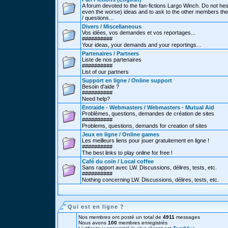
A forum devoted to the fan-fictions Largo Winch. Do not hes
even the worse) ideas and to ask to the other members thei
/ questions...
Divers / Miscellaneous
Vos idées, vos demandes et vos reportages...
##########
Your ideas, your demands and your reportings...
Partenaires / Partners
Liste de nos partenaires
##########
List of our partners
Support en ligne / Online support
Besoin d'aide ?
##########
Need help?
Entraide - Webmasters / Webmasters - Mutual Aid
Problèmes, questions, demandes de création de sites
##########
Problems, questions, demands for creation of sites
Jeux en ligne / Online games
Les meilleurs liens pour jouer gratuitement en ligne !
##########
The best links to play online for free !
Café du coin / Local coffee
Sans rapport avec LW. Discussions, délires, tests, etc.
##########
Nothing concerning LW. Discussions, délires, tests, etc.
Qui est en ligne ?
Nos membres ont posté un total de
4911
messages
Nous avons
100
membres enregistrés