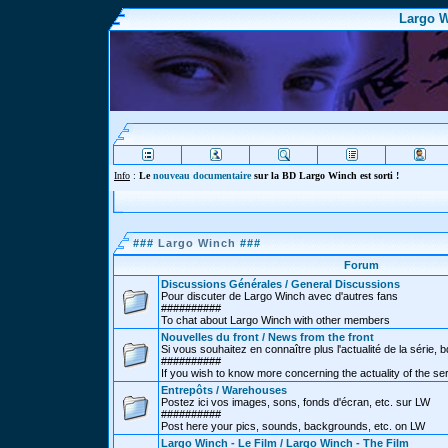
Largo W
Info
:
Le
nouveau documentaire
sur la BD Largo Winch est sorti !
###
Largo Winch
###
Forum
Discussions Générales / General Discussions
Pour discuter de Largo Winch avec d'autres fans
##########
To chat about Largo Winch with other members
Nouvelles du front / News from the front
Si vous souhaitez en connaître plus l'actualité de la série, bd
##########
If you wish to know more concerning the actuality of the se
Entrepôts / Warehouses
Postez ici vos images, sons, fonds d'écran, etc. sur LW
##########
Post here your pics, sounds, backgrounds, etc. on LW
Largo Winch - Le Film / Largo Winch - The Film