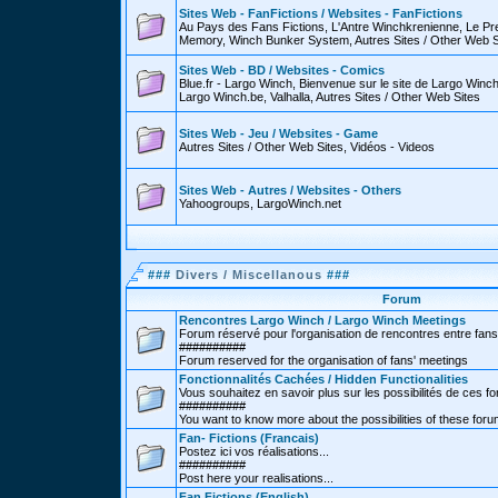
Sites Web - FanFictions / Websites - FanFictions
Au Pays des Fans Fictions, L'Antre Winchkrenienne, Le P
Memory, Winch Bunker System, Autres Sites / Other Web S
Sites Web - BD / Websites - Comics
Blue.fr - Largo Winch, Bienvenue sur le site de Largo Win
Largo Winch.be, Valhalla, Autres Sites / Other Web Sites
Sites Web - Jeu / Websites - Game
Autres Sites / Other Web Sites, Vidéos - Videos
Sites Web - Autres / Websites - Others
Yahoogroups, LargoWinch.net
###
Divers / Miscellanous
###
Forum
Rencontres Largo Winch / Largo Winch Meetings
Forum réservé pour l'organisation de rencontres entre fans
##########
Forum reserved for the organisation of fans' meetings
Fonctionnalités Cachées / Hidden Functionalities
Vous souhaitez en savoir plus sur les possibilités de ces f
##########
You want to know more about the possibilities of these for
Fan- Fictions (Francais)
Postez ici vos réalisations...
##########
Post here your realisations...
Fan Fictions (English)