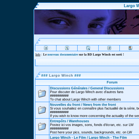
Largo W
Info
:
Le
nouveau documentaire
sur la BD Largo Winch est sorti !
###
Largo Winch
###
Forum
Discussions Générales / General Discussions
Pour discuter de Largo Winch avec d'autres fans
##########
To chat about Largo Winch with other members
Nouvelles du front / News from the front
Si vous souhaitez en connaître plus l'actualité de la série, bd
##########
If you wish to know more concerning the actuality of the se
Entrepôts / Warehouses
Postez ici vos images, sons, fonds d'écran, etc. sur LW
##########
Post here your pics, sounds, backgrounds, etc. on LW
Largo Winch - Le Film / Largo Winch - The Film