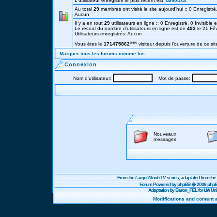
L'utilisateur enregistré le plus récent est
Tam04xa
Au total
29
membres ont visité le site aujourd'hui :: 0 Enregistré,
Aucun
Il y a en tout
29
utilisateurs en ligne :: 0 Enregistré, 0 Invisible 
Le record du nombre d'utilisateurs en ligne est de
493
le 21 Fé
Utilisateurs enregistrés: Aucun
éme
Vous étes le
171475862
visiteur depuis l'ouverture de ce sit
Marquer tous les forums comme lus
Connexion
Nom d'utilisateur:
Mot de passe:
Nouveaux
messages
From the
Largo Winch
TV series, adaptated from t
Forum Powered by
phpBB
� 2006 phpBB
Adaptation by Baron_FEL for LW U
Modifications and content