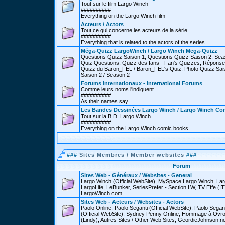
Tout sur le film Largo Winch
##########
Everything on the Largo Winch film
Acteurs / Actors
Tout ce qui concerne les acteurs de la série
##########
Everything that is related to the actors of the series
Méga-Quizz LargoWinch / Largo Winch Mega-Quizz
Questions Quizz Saison 1, Questions Quizz Saison 2, Sea
Quiz Questions, Quizz des fans - Fan's Quizzes, Réponse
Quizz du Baron_FEL / Baron_FEL's Quiz, Photo Quizz Sais
Saison 2 / Season 2
Forums Internationaux - International Forums
Comme leurs noms l'indiquent...
##########
As their names say...
Les Bandes Dessinées Largo Winch / Largo Winch Co
Tout sur la B.D. Largo Winch
##########
Everything on the Largo Winch comic books
###
Sites Membres / Member websites
###
Forum
Sites Web - Généraux / Websites - General
Largo Winch (Official WebSite), MySpace Largo Winch, L
LargoLife, LeBunker, SeriesPrefer - Section LW, TV Effe (IT
LargoWinch.com
Sites Web - Acteurs / Websites - Actors
Paolo Online, Paolo Seganti (Official WebSite), Paolo Sega
(Official WebSite), Sydney Penny Online, Hommage à Ovr
(Lindy), Autres Sites / Other Web Sites, GeordieJohnson.ne