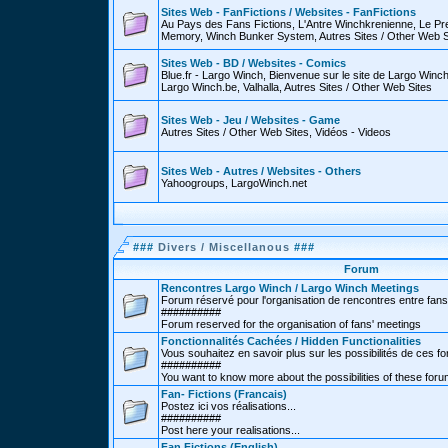
Sites Web - FanFictions / Websites - FanFictions
Au Pays des Fans Fictions, L'Antre Winchkrenienne, Le P
Memory, Winch Bunker System, Autres Sites / Other Web S
Sites Web - BD / Websites - Comics
Blue.fr - Largo Winch, Bienvenue sur le site de Largo Win
Largo Winch.be, Valhalla, Autres Sites / Other Web Sites
Sites Web - Jeu / Websites - Game
Autres Sites / Other Web Sites, Vidéos - Videos
Sites Web - Autres / Websites - Others
Yahoogroups, LargoWinch.net
###
Divers / Miscellanous
###
Forum
Rencontres Largo Winch / Largo Winch Meetings
Forum réservé pour l'organisation de rencontres entre fans
##########
Forum reserved for the organisation of fans' meetings
Fonctionnalités Cachées / Hidden Functionalities
Vous souhaitez en savoir plus sur les possibilités de ces f
##########
You want to know more about the possibilities of these for
Fan- Fictions (Francais)
Postez ici vos réalisations...
##########
Post here your realisations...
Fan Fictions (English)