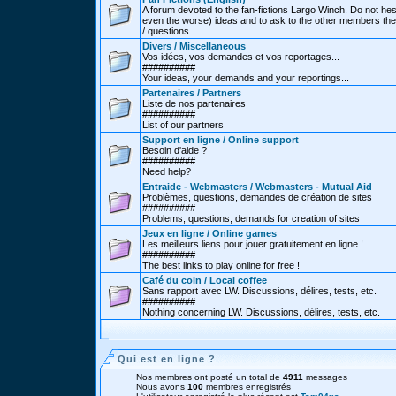
A forum devoted to the fan-fictions Largo Winch. Do not hes
even the worse) ideas and to ask to the other members thei
/ questions...
Divers / Miscellaneous
Vos idées, vos demandes et vos reportages...
##########
Your ideas, your demands and your reportings...
Partenaires / Partners
Liste de nos partenaires
##########
List of our partners
Support en ligne / Online support
Besoin d'aide ?
##########
Need help?
Entraide - Webmasters / Webmasters - Mutual Aid
Problèmes, questions, demandes de création de sites
##########
Problems, questions, demands for creation of sites
Jeux en ligne / Online games
Les meilleurs liens pour jouer gratuitement en ligne !
##########
The best links to play online for free !
Café du coin / Local coffee
Sans rapport avec LW. Discussions, délires, tests, etc.
##########
Nothing concerning LW. Discussions, délires, tests, etc.
Qui est en ligne ?
Nos membres ont posté un total de
4911
messages
Nous avons
100
membres enregistrés