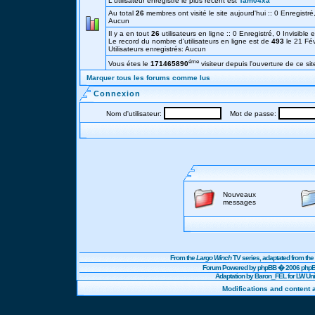
L'utilisateur enregistré le plus récent est
Tam04xa
Au total
26
membres ont visité le site aujourd'hui :: 0 Enregistré,
Aucun
Il y a en tout
26
utilisateurs en ligne :: 0 Enregistré, 0 Invisible 
Le record du nombre d'utilisateurs en ligne est de
493
le 21 Fé
Utilisateurs enregistrés: Aucun
éme
Vous étes le
171465890
visiteur depuis l'ouverture de ce sit
Marquer tous les forums comme lus
Connexion
Nom d'utilisateur:
Mot de passe:
Nouveaux
messages
From the
Largo Winch
TV series, adaptated from t
Forum Powered by
phpBB
� 2006 phpBB
Adaptation by Baron_FEL for LW U
Modifications and content