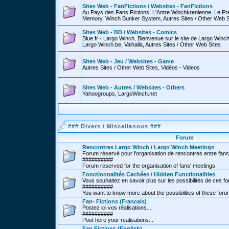
Sites Web - FanFictions / Websites - FanFictions
Au Pays des Fans Fictions, L'Antre Winchkrenienne, Le P
Memory, Winch Bunker System, Autres Sites / Other Web S
Sites Web - BD / Websites - Comics
Blue.fr - Largo Winch, Bienvenue sur le site de Largo Win
Largo Winch.be, Valhalla, Autres Sites / Other Web Sites
Sites Web - Jeu / Websites - Game
Autres Sites / Other Web Sites, Vidéos - Videos
Sites Web - Autres / Websites - Others
Yahoogroups, LargoWinch.net
###
Divers / Miscellanous
###
Forum
Rencontres Largo Winch / Largo Winch Meetings
Forum réservé pour l'organisation de rencontres entre fans
##########
Forum reserved for the organisation of fans' meetings
Fonctionnalités Cachées / Hidden Functionalities
Vous souhaitez en savoir plus sur les possibilités de ces f
##########
You want to know more about the possibilities of these for
Fan- Fictions (Francais)
Postez ici vos réalisations...
##########
Post here your realisations...
Fan Fictions (English)