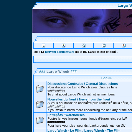
Largo W
Info
:
Le
nouveau documentaire
sur la BD Largo Winch est sorti !
###
Largo Winch
###
Forum
Discussions Générales / General Discussions
Pour discuter de Largo Winch avec d'autres fans
##########
To chat about Largo Winch with other members
Nouvelles du front / News from the front
Si vous souhaitez en connaître plus l'actualité de la série, bd
##########
If you wish to know more concerning the actuality of the se
Entrepôts / Warehouses
Postez ici vos images, sons, fonds d'écran, etc. sur LW
##########
Post here your pics, sounds, backgrounds, etc. on LW
Largo Winch - Le Film / Largo Winch - The Film