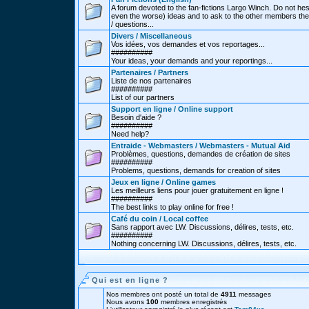
A forum devoted to the fan-fictions Largo Winch. Do not hes
even the worse) ideas and to ask to the other members thei
/ questions...
Divers / Miscellaneous
Vos idées, vos demandes et vos reportages...
##########
Your ideas, your demands and your reportings...
Partenaires / Partners
Liste de nos partenaires
##########
List of our partners
Support en ligne / Online support
Besoin d'aide ?
##########
Need help?
Entraide - Webmasters / Webmasters - Mutual Aid
Problèmes, questions, demandes de création de sites
##########
Problems, questions, demands for creation of sites
Jeux en ligne / Online games
Les meilleurs liens pour jouer gratuitement en ligne !
##########
The best links to play online for free !
Café du coin / Local coffee
Sans rapport avec LW. Discussions, délires, tests, etc.
##########
Nothing concerning LW. Discussions, délires, tests, etc.
Qui est en ligne ?
Nos membres ont posté un total de
4911
messages
Nous avons
100
membres enregistrés