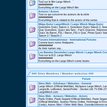
Tout sur le film Largo Winch
##########
Everything on the Largo Winch film
Acteurs / Actors
Tout ce qui concerne les acteurs de la série
##########
Everything that is related to the actors of the series
Méga-Quizz LargoWinch / Largo Winch Mega-Quizz
Questions Quizz Saison 1, Questions Quizz Saison 2, Sea
Quiz Questions, Quizz des fans - Fan's Quizzes, Réponse
Quizz du Baron_FEL / Baron_FEL's Quiz, Photo Quizz Sais
Saison 2 / Season 2
Forums Internationaux - International Forums
Comme leurs noms l'indiquent...
##########
As their names say...
Les Bandes Dessinées Largo Winch / Largo Winch Co
Tout sur la B.D. Largo Winch
##########
Everything on the Largo Winch comic books
###
Sites Membres / Member websites
###
Forum
Sites Web - Généraux / Websites - General
Largo Winch (Official WebSite), MySpace Largo Winch, L
LargoLife, LeBunker, SeriesPrefer - Section LW, TV Effe (IT
LargoWinch.com
Sites Web - Acteurs / Websites - Actors
Paolo Online, Paolo Seganti (Official WebSite), Paolo Sega
(Official WebSite), Sydney Penny Online, Hommage à Ovr
(Lindy), Autres Sites / Other Web Sites, GeordieJohnson.ne