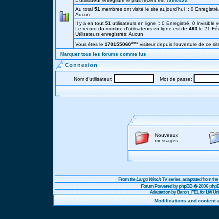
L'utilisateur enregistré le plus récent est
Tam04xa
Au total
51
membres ont visité le site aujourd'hui :: 0 Enregistré,
Aucun
Il y a en tout
51
utilisateurs en ligne :: 0 Enregistré, 0 Invisible 
Le record du nombre d'utilisateurs en ligne est de
493
le 21 Fé
Utilisateurs enregistrés: Aucun
éme
Vous étes le
170155060
visiteur depuis l'ouverture de ce sit
Marquer tous les forums comme lus
Connexion
Nom d'utilisateur:
Mot de passe:
Nouveaux
messages
From the
Largo Winch
TV series, adaptated from t
Forum Powered by
phpBB
� 2006 phpBB
Adaptation by Baron_FEL for LW U
Modifications and content