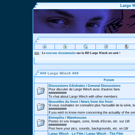
Largo W
Info
:
Le
nouveau documentaire
sur la BD Largo Winch est sorti !
###
Largo Winch
###
Forum
Discussions Générales / General Discussions
Pour discuter de Largo Winch avec d'autres fans
##########
To chat about Largo Winch with other members
Nouvelles du front / News from the front
Si vous souhaitez en connaître plus l'actualité de la série, bd
##########
If you wish to know more concerning the actuality of the se
Entrepôts / Warehouses
Postez ici vos images, sons, fonds d'écran, etc. sur LW
##########
Post here your pics, sounds, backgrounds, etc. on LW
Largo Winch - Le Film / Largo Winch - The Film