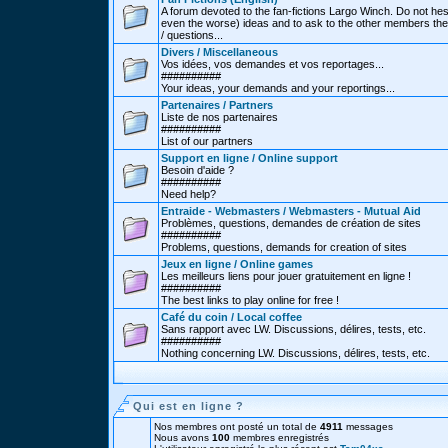
A forum devoted to the fan-fictions Largo Winch. Do not hes
even the worse) ideas and to ask to the other members thei
/ questions...
Divers / Miscellaneous
Vos idées, vos demandes et vos reportages...
##########
Your ideas, your demands and your reportings...
Partenaires / Partners
Liste de nos partenaires
##########
List of our partners
Support en ligne / Online support
Besoin d'aide ?
##########
Need help?
Entraide - Webmasters / Webmasters - Mutual Aid
Problèmes, questions, demandes de création de sites
##########
Problems, questions, demands for creation of sites
Jeux en ligne / Online games
Les meilleurs liens pour jouer gratuitement en ligne !
##########
The best links to play online for free !
Café du coin / Local coffee
Sans rapport avec LW. Discussions, délires, tests, etc.
##########
Nothing concerning LW. Discussions, délires, tests, etc.
Qui est en ligne ?
Nos membres ont posté un total de
4911
messages
Nous avons
100
membres enregistrés