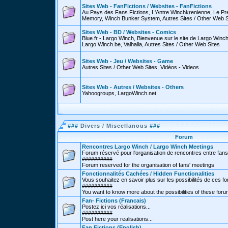
Sites Web - FanFictions / Websites - FanFictions
Au Pays des Fans Fictions, L'Antre Winchkrenienne, Le P
Memory, Winch Bunker System, Autres Sites / Other Web S
Sites Web - BD / Websites - Comics
Blue.fr - Largo Winch, Bienvenue sur le site de Largo Win
Largo Winch.be, Valhalla, Autres Sites / Other Web Sites
Sites Web - Jeu / Websites - Game
Autres Sites / Other Web Sites, Vidéos - Videos
Sites Web - Autres / Websites - Others
Yahoogroups, LargoWinch.net
###
Divers / Miscellanous
###
Forum
Rencontres Largo Winch / Largo Winch Meetings
Forum réservé pour l'organisation de rencontres entre fans
##########
Forum reserved for the organisation of fans' meetings
Fonctionnalités Cachées / Hidden Functionalities
Vous souhaitez en savoir plus sur les possibilités de ces f
##########
You want to know more about the possibilities of these for
Fan- Fictions (Francais)
Postez ici vos réalisations...
##########
Post here your realisations...
Fan Fictions (English)