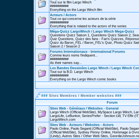
Tout sur le film Largo Winch
##########
Everything on the Largo Winch film
Acteurs / Actors
Tout ce qui concerne les acteurs de la série
##########
Everything that is related to the actors of the series
Méga-Quizz LargoWinch / Largo Winch Mega-Quizz
Questions Quizz Saison 1, Questions Quizz Saison 2, Sea
Quiz Questions, Quizz des fans - Fan's Quizzes, Réponse
Quizz du Baron_FEL / Baron_FEL's Quiz, Photo Quizz Sais
Saison 2 / Season 2
Forums Internationaux - International Forums
Comme leurs noms l'indiquent...
##########
As their names say...
Les Bandes Dessinées Largo Winch / Largo Winch Co
Tout sur la B.D. Largo Winch
##########
Everything on the Largo Winch comic books
###
Sites Membres / Member websites
###
Forum
Sites Web - Généraux / Websites - General
Largo Winch (Official WebSite), MySpace Largo Winch, L
LargoLife, LeBunker, SeriesPrefer - Section LW, TV Effe (IT
LargoWinch.com
Sites Web - Acteurs / Websites - Actors
Paolo Online, Paolo Seganti (Official WebSite), Paolo Sega
(Official WebSite), Sydney Penny Online, Hommage à Ovr
(Lindy), Autres Sites / Other Web Sites, GeordieJohnson.ne