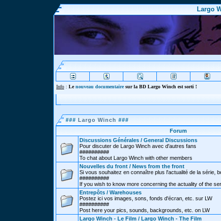
Largo W
Info
:
Le
nouveau documentaire
sur la BD Largo Winch est sorti !
###
Largo Winch
###
Forum
Discussions Générales / General Discussions
Pour discuter de Largo Winch avec d'autres fans
##########
To chat about Largo Winch with other members
Nouvelles du front / News from the front
Si vous souhaitez en connaître plus l'actualité de la série, bd
##########
If you wish to know more concerning the actuality of the se
Entrepôts / Warehouses
Postez ici vos images, sons, fonds d'écran, etc. sur LW
##########
Post here your pics, sounds, backgrounds, etc. on LW
Largo Winch - Le Film / Largo Winch - The Film