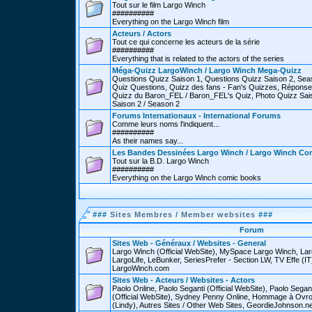
Tout sur le film Largo Winch
##########
Everything on the Largo Winch film
Acteurs / Actors
Tout ce qui concerne les acteurs de la série
##########
Everything that is related to the actors of the series
Méga-Quizz LargoWinch / Largo Winch Mega-Quizz
Questions Quizz Saison 1, Questions Quizz Saison 2, Sea
Quiz Questions, Quizz des fans - Fan's Quizzes, Réponse
Quizz du Baron_FEL / Baron_FEL's Quiz, Photo Quizz Sais
Saison 2 / Season 2
Forums Internationaux - International Forums
Comme leurs noms l'indiquent...
##########
As their names say...
Les Bandes Dessinées Largo Winch / Largo Winch Co
Tout sur la B.D. Largo Winch
##########
Everything on the Largo Winch comic books
###
Sites Membres / Member websites
###
Forum
Sites Web - Généraux / Websites - General
Largo Winch (Official WebSite), MySpace Largo Winch, L
LargoLife, LeBunker, SeriesPrefer - Section LW, TV Effe (IT
LargoWinch.com
Sites Web - Acteurs / Websites - Actors
Paolo Online, Paolo Seganti (Official WebSite), Paolo Sega
(Official WebSite), Sydney Penny Online, Hommage à Ovr
(Lindy), Autres Sites / Other Web Sites, GeordieJohnson.ne