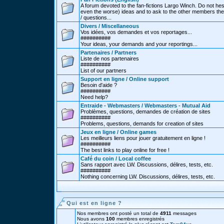
A forum devoted to the fan-fictions Largo Winch. Do not hes
even the worse) ideas and to ask to the other members thei
/ questions...
Divers / Miscellaneous
Vos idées, vos demandes et vos reportages...
##########
Your ideas, your demands and your reportings...
Partenaires / Partners
Liste de nos partenaires
##########
List of our partners
Support en ligne / Online support
Besoin d'aide ?
##########
Need help?
Entraide - Webmasters / Webmasters - Mutual Aid
Problèmes, questions, demandes de création de sites
##########
Problems, questions, demands for creation of sites
Jeux en ligne / Online games
Les meilleurs liens pour jouer gratuitement en ligne !
##########
The best links to play online for free !
Café du coin / Local coffee
Sans rapport avec LW. Discussions, délires, tests, etc.
##########
Nothing concerning LW. Discussions, délires, tests, etc.
Qui est en ligne ?
Nos membres ont posté un total de
4911
messages
Nous avons
100
membres enregistrés