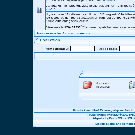
L'utilisateur enregistré le plus récent est
Tam04xa
Au total
48
membres ont visité le site aujourd'hui :: 0 Enregistré,
Aucun
Il y a en tout
48
utilisateurs en ligne :: 0 Enregistré, 0 Invisible 
Le record du nombre d'utilisateurs en ligne est de
493
le 21 Fé
Utilisateurs enregistrés: Aucun
éme
Vous étes le
170434237
visiteur depuis l'ouverture de ce sit
Marquer tous les forums comme lus
Connexion
Nom d'utilisateur:
Mot de passe:
Nouveaux
messages
From the
Largo Winch
TV series, adaptated from t
Forum Powered by
phpBB
� 2006 phpBB
Adaptation by Baron_FEL for LW U
Modifications and content