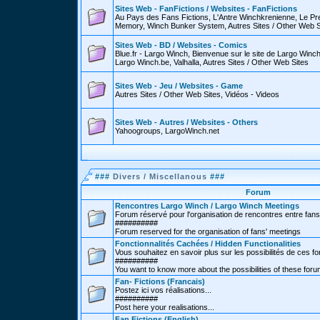
Sites Web - FanFictions / Websites - FanFictions
Au Pays des Fans Fictions, L'Antre Winchkrenienne, Le P
Memory, Winch Bunker System, Autres Sites / Other Web S
Sites Web - BD / Websites - Comics
Blue.fr - Largo Winch, Bienvenue sur le site de Largo Win
Largo Winch.be, Valhalla, Autres Sites / Other Web Sites
Sites Web - Jeu / Websites - Game
Autres Sites / Other Web Sites, Vidéos - Videos
Sites Web - Autres / Websites - Others
Yahoogroups, LargoWinch.net
###
Divers / Miscellanous
###
Forum
Rencontres Largo Winch / Largo Winch Meetings
Forum réservé pour l'organisation de rencontres entre fans
##########
Forum reserved for the organisation of fans' meetings
Fonctionnalités Cachées / Hidden Functionalities
Vous souhaitez en savoir plus sur les possibilités de ces f
##########
You want to know more about the possibilities of these for
Fan- Fictions (Francais)
Postez ici vos réalisations...
##########
Post here your realisations...
Fan Fictions (English)