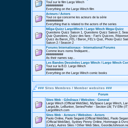
Tout sur le film Largo Winch
##########
Everything on the Largo Winch film
Acteurs / Actors
Tout ce qui concerne les acteurs de la série
##########
Everything that is related to the actors of the series
Méga-Quizz LargoWinch / Largo Winch Mega-Quizz
Questions Quizz Saison 1, Questions Quizz Saison 2, Sea
Quiz Questions, Quizz des fans - Fan's Quizzes, Réponse
Quizz du Baron_FEL / Baron_FEL's Quiz, Photo Quizz Sais
Saison 2 / Season 2
Forums Internationaux - International Forums
Comme leurs noms l'indiquent...
##########
As their names say...
Les Bandes Dessinées Largo Winch / Largo Winch Co
Tout sur la B.D. Largo Winch
##########
Everything on the Largo Winch comic books
###
Sites Membres / Member websites
###
Forum
Sites Web - Généraux / Websites - General
Largo Winch (Official WebSite), MySpace Largo Winch, L
LargoLife, LeBunker, SeriesPrefer - Section LW, TV Effe (IT
LargoWinch.com
Sites Web - Acteurs / Websites - Actors
Paolo Online, Paolo Seganti (Official WebSite), Paolo Sega
(Official WebSite), Sydney Penny Online, Hommage à Ovr
(Lindy), Autres Sites / Other Web Sites, GeordieJohnson.ne