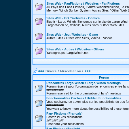
Sites Web - FanFictions / Websites - FanFictions
Au Pays des Fans Fictions, L'Antre Winchkrenienne, Le P
Memory, Winch Bunker System, Autres Sites / Other Web S
Sites Web - BD / Websites - Comics
Blue.fr - Largo Winch, Bienvenue sur le site de Largo Win
Largo Winch.be, Valhalla, Autres Sites / Other Web Sites
Sites Web - Jeu / Websites - Game
Autres Sites / Other Web Sites, Vidéos - Videos
Sites Web - Autres / Websites - Others
Yahoogroups, LargoWinch.net
###
Divers / Miscellanous
###
Forum
Rencontres Largo Winch / Largo Winch Meetings
Forum réservé pour l'organisation de rencontres entre fans
##########
Forum reserved for the organisation of fans' meetings
Fonctionnalités Cachées / Hidden Functionalities
Vous souhaitez en savoir plus sur les possibilités de ces f
##########
You want to know more about the possibilities of these for
Fan- Fictions (Francais)
Postez ici vos réalisations...
##########
Post here your realisations...
Fan Fictions (English)