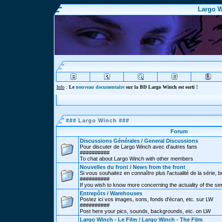
Largo W
Info
:
Le
nouveau documentaire
sur la BD Largo Winch est sorti !
###
Largo Winch
###
Forum
Discussions Générales / General Discussions
Pour discuter de Largo Winch avec d'autres fans
##########
To chat about Largo Winch with other members
Nouvelles du front / News from the front
Si vous souhaitez en connaître plus l'actualité de la série, bd
##########
If you wish to know more concerning the actuality of the se
Entrepôts / Warehouses
Postez ici vos images, sons, fonds d'écran, etc. sur LW
##########
Post here your pics, sounds, backgrounds, etc. on LW
Largo Winch - Le Film / Largo Winch - The Film