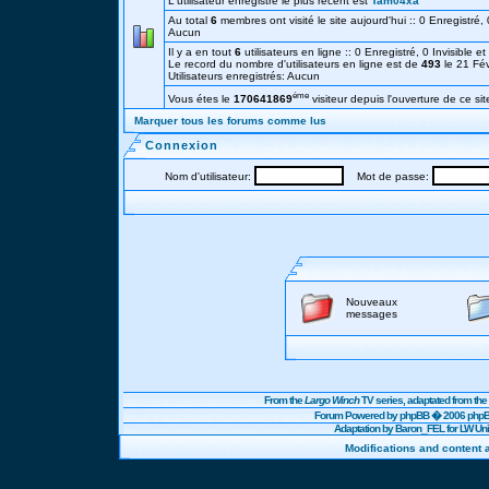
L'utilisateur enregistré le plus récent est
Tam04xa
Au total
6
membres ont visité le site aujourd'hui :: 0 Enregistré, 0
Aucun
Il y a en tout
6
utilisateurs en ligne :: 0 Enregistré, 0 Invisible e
Le record du nombre d'utilisateurs en ligne est de
493
le 21 Fé
Utilisateurs enregistrés: Aucun
éme
Vous étes le
170641869
visiteur depuis l'ouverture de ce sit
Marquer tous les forums comme lus
Connexion
Nom d'utilisateur:
Mot de passe:
Nouveaux
messages
From the
Largo Winch
TV series, adaptated from t
Forum Powered by
phpBB
� 2006 phpBB
Adaptation by Baron_FEL for LW U
Modifications and content