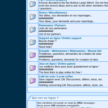
A forum devoted to the fan-fictions Largo Winch. Do not hes
even the worse) ideas and to ask to the other members thei
/ questions...
Divers / Miscellaneous
Vos idées, vos demandes et vos reportages...
##########
Your ideas, your demands and your reportings...
Partenaires / Partners
Liste de nos partenaires
##########
List of our partners
Support en ligne / Online support
Besoin d'aide ?
##########
Need help?
Entraide - Webmasters / Webmasters - Mutual Aid
Problèmes, questions, demandes de création de sites
##########
Problems, questions, demands for creation of sites
Jeux en ligne / Online games
Les meilleurs liens pour jouer gratuitement en ligne !
##########
The best links to play online for free !
Café du coin / Local coffee
Sans rapport avec LW. Discussions, délires, tests, etc.
##########
Nothing concerning LW. Discussions, délires, tests, etc.
Qui est en ligne ?
Nos membres ont posté un total de
4911
messages
Nous avons
100
membres enregistrés