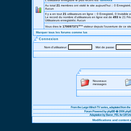
L'utilisateur enregistré le plus récent est
Tam04xa
Au total
21
membres ont visité le site aujourd'hui :: 0 Enregistré,
Aucun
Il y a en tout
21
utilisateurs en ligne :: 0 Enregistré, 0 Invisible 
Le record du nombre d'utilisateurs en ligne est de
493
le 21 Fé
Utilisateurs enregistrés: Aucun
éme
Vous étes le
170097371
visiteur depuis l'ouverture de ce sit
Marquer tous les forums comme lus
Connexion
Nom d'utilisateur:
Mot de passe:
Nouveaux
messages
From the
Largo Winch
TV series, adaptated from t
Forum Powered by
phpBB
� 2006 phpBB
Adaptation by Baron_FEL for LW U
Modifications and content