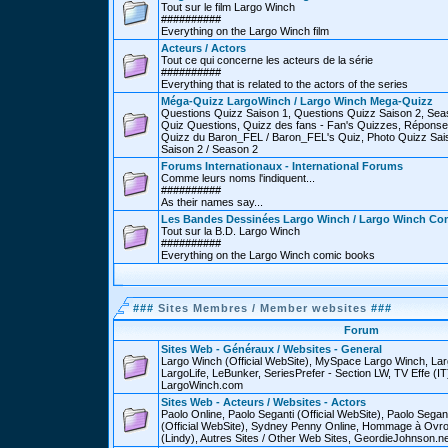
Tout sur le film Largo Winch
##########
Everything on the Largo Winch film
Acteurs / Actors
Tout ce qui concerne les acteurs de la série
##########
Everything that is related to the actors of the series
Méga-Quizz LargoWinch / Largo Winch Mega-Quizz
Questions Quizz Saison 1, Questions Quizz Saison 2, Sea
Quiz Questions, Quizz des fans - Fan's Quizzes, Réponse
Quizz du Baron_FEL / Baron_FEL's Quiz, Photo Quizz Sais
Saison 2 / Season 2
Forums Internationaux - International Forums
Comme leurs noms l'indiquent...
##########
As their names say...
Les Bandes Dessinées Largo Winch / Largo Winch Co
Tout sur la B.D. Largo Winch
##########
Everything on the Largo Winch comic books
###
Sites Membres / Member websites
###
Forum
Sites Web - Généraux / Websites - General
Largo Winch (Official WebSite), MySpace Largo Winch, L
LargoLife, LeBunker, SeriesPrefer - Section LW, TV Effe (IT
LargoWinch.com
Sites Web - Acteurs / Websites - Actors
Paolo Online, Paolo Seganti (Official WebSite), Paolo Sega
(Official WebSite), Sydney Penny Online, Hommage à Ovr
(Lindy), Autres Sites / Other Web Sites, GeordieJohnson.ne