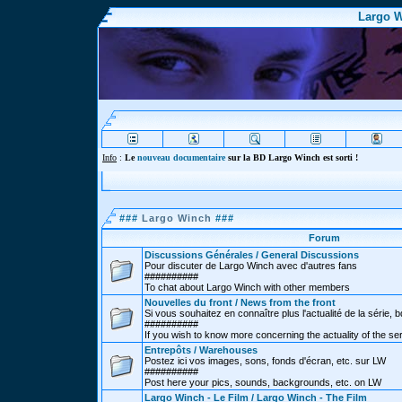
Largo W
Info
:
Le
nouveau documentaire
sur la BD Largo Winch est sorti !
###
Largo Winch
###
Forum
Discussions Générales / General Discussions
Pour discuter de Largo Winch avec d'autres fans
##########
To chat about Largo Winch with other members
Nouvelles du front / News from the front
Si vous souhaitez en connaître plus l'actualité de la série, bd
##########
If you wish to know more concerning the actuality of the se
Entrepôts / Warehouses
Postez ici vos images, sons, fonds d'écran, etc. sur LW
##########
Post here your pics, sounds, backgrounds, etc. on LW
Largo Winch - Le Film / Largo Winch - The Film