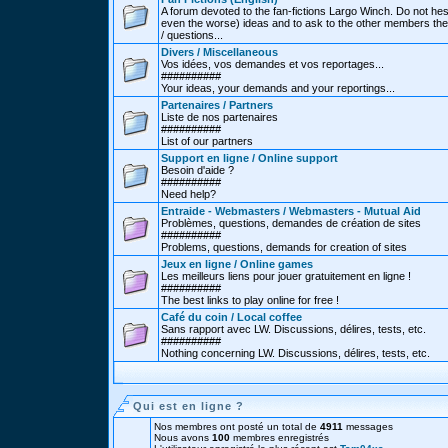
A forum devoted to the fan-fictions Largo Winch. Do not hes
even the worse) ideas and to ask to the other members thei
/ questions...
Divers / Miscellaneous
Vos idées, vos demandes et vos reportages...
##########
Your ideas, your demands and your reportings...
Partenaires / Partners
Liste de nos partenaires
##########
List of our partners
Support en ligne / Online support
Besoin d'aide ?
##########
Need help?
Entraide - Webmasters / Webmasters - Mutual Aid
Problèmes, questions, demandes de création de sites
##########
Problems, questions, demands for creation of sites
Jeux en ligne / Online games
Les meilleurs liens pour jouer gratuitement en ligne !
##########
The best links to play online for free !
Café du coin / Local coffee
Sans rapport avec LW. Discussions, délires, tests, etc.
##########
Nothing concerning LW. Discussions, délires, tests, etc.
Qui est en ligne ?
Nos membres ont posté un total de
4911
messages
Nous avons
100
membres enregistrés