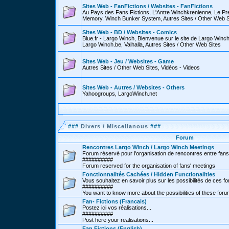
Sites Web - FanFictions / Websites - FanFictions
Au Pays des Fans Fictions, L'Antre Winchkrenienne, Le P
Memory, Winch Bunker System, Autres Sites / Other Web S
Sites Web - BD / Websites - Comics
Blue.fr - Largo Winch, Bienvenue sur le site de Largo Win
Largo Winch.be, Valhalla, Autres Sites / Other Web Sites
Sites Web - Jeu / Websites - Game
Autres Sites / Other Web Sites, Vidéos - Videos
Sites Web - Autres / Websites - Others
Yahoogroups, LargoWinch.net
###
Divers / Miscellanous
###
Forum
Rencontres Largo Winch / Largo Winch Meetings
Forum réservé pour l'organisation de rencontres entre fans
##########
Forum reserved for the organisation of fans' meetings
Fonctionnalités Cachées / Hidden Functionalities
Vous souhaitez en savoir plus sur les possibilités de ces f
##########
You want to know more about the possibilities of these for
Fan- Fictions (Francais)
Postez ici vos réalisations...
##########
Post here your realisations...
Fan Fictions (English)