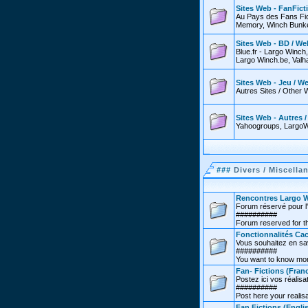
Sites Web - FanFict
Au Pays des Fans Fic
Memory, Winch Bunker
Sites Web - BD / We
Blue.fr - Largo Winch
Largo Winch.be, Valha
Sites Web - Jeu / W
Autres Sites / Other 
Sites Web - Autres 
Yahoogroups, LargoW
###
Divers / Miscella
Rencontres Largo W
Forum réservé pour l'
##########
Forum reserved for th
Fonctionnalités Cac
Vous souhaitez en sav
##########
You want to know more
Fan- Fictions (Franc
Postez ici vos réalisat
##########
Post here your realisa
Fan Fictions (Engli