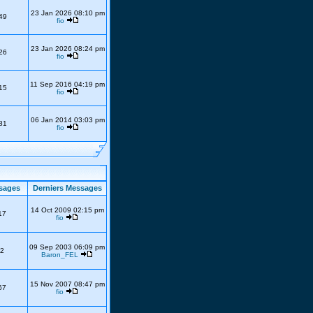
23 Jan 2026 08:10 pm
49
fio
23 Jan 2026 08:24 pm
26
fio
11 Sep 2016 04:19 pm
15
fio
06 Jan 2014 03:03 pm
81
fio
sages
Derniers Messages
14 Oct 2009 02:15 pm
17
fio
09 Sep 2003 06:09 pm
2
Baron_FEL
15 Nov 2007 08:47 pm
67
fio