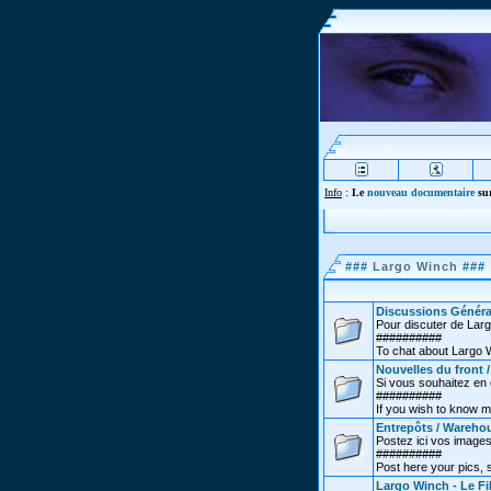
Info
:
Le
nouveau documentaire
sur
###
Largo Winch
###
Discussions Généra
Pour discuter de Lar
##########
To chat about Largo 
Nouvelles du front 
Si vous souhaitez en co
##########
If you wish to know m
Entrepôts / Wareho
Postez ici vos images
##########
Post here your pics,
Largo Winch - Le Fi