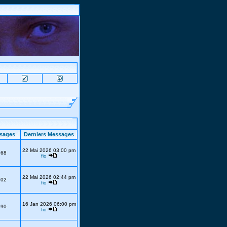
sages
Derniers Messages
22 Mai 2026 03:00 pm
768
fio
22 Mai 2026 02:44 pm
302
fio
16 Jan 2026 06:00 pm
690
fio