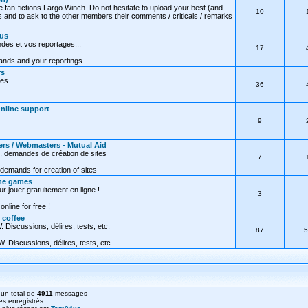
e fan-fictions Largo Winch. Do not hesitate to upload your best (and
10
 and to ask to the other members their comments / criticals / remarks
ous
des et vos reportages...
17
nds and your reportings...
rs
res
36
Online support
9
ers / Webmasters - Mutual Aid
, demandes de création de sites
7
demands for creation of sites
ine games
ur jouer gratuitement en ligne !
3
online for free !
 coffee
 Discussions, délires, tests, etc.
87
5
. Discussions, délires, tests, etc.
un total de
4911
messages
s enregistrés