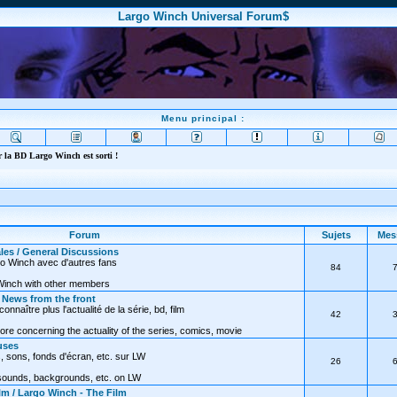
Largo Winch Universal Forum$
Menu principal :
 la BD Largo Winch est sorti !
Forum
Sujets
Mes
les / General Discussions
go Winch avec d'autres fans
84
Winch with other members
/ News from the front
nnaître plus l'actualité de la série, bd, film
42
ore concerning the actuality of the series, comics, movie
uses
, sons, fonds d'écran, etc. sur LW
26
 sounds, backgrounds, etc. on LW
lm / Largo Winch - The Film