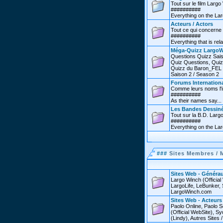
Tout sur le film Larg
##########
Everything on the Lar
Acteurs / Actors
Tout ce qui concerne 
##########
Everything that is rel
Méga-Quizz LargoW
Questions Quizz Sais
Quiz Questions, Quiz
Quizz du Baron_FEL /
Saison 2 / Season 2
Forums Internationa
Comme leurs noms l'in
##########
As their names say...
Les Bandes Dessin
Tout sur la B.D. Larg
##########
Everything on the La
###
Sites Membres / 
Sites Web - Générau
Largo Winch (Officia
LargoLife, LeBunker, 
LargoWinch.com
Sites Web - Acteurs
Paolo Online, Paolo S
(Official WebSite),
(Lindy), Autres Sites