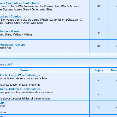
ions / Websites - FanFictions
tions, L'Antre Winchkrenienne, Le Premier Pas, Winch Access
30
 System, Autres Sites / Other Web Sites
bsites - Comics
, Bienvenue sur le site de Largo Winch, Largo Winch (Chez.com),
22
lla, Autres Sites / Other Web Sites
ebsites - Game
6
Web Sites, Vidéos - Videos
/ Websites - Others
37
inch.net
nous
###
Forum
Sujets
Mes
inch / Largo Winch Meetings
organisation de rencontres entre fans
7
e organisation of fans' meetings
hées / Hidden Functionalities
oir plus sur les possibilités de ces forums
2
 about the possibilities of these forums
ais)
ions...
36
tions...
sh)