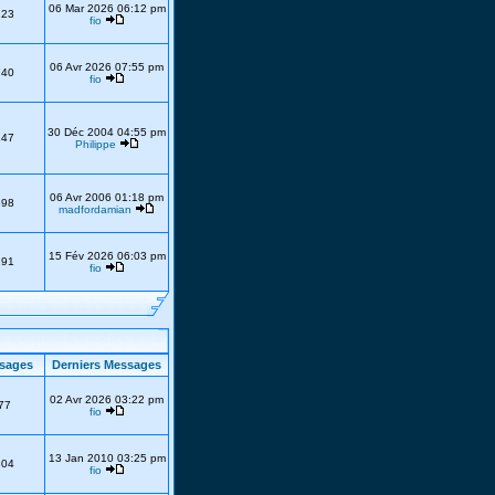
06 Mar 2026 06:12 pm
223
fio
06 Avr 2026 07:55 pm
740
fio
30 Déc 2004 04:55 pm
247
Philippe
06 Avr 2006 01:18 pm
398
madfordamian
15 Fév 2026 06:03 pm
191
fio
sages
Derniers Messages
02 Avr 2026 03:22 pm
77
fio
13 Jan 2010 03:25 pm
304
fio