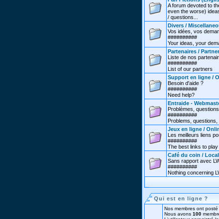
A forum devoted to th
even the worse) ideas
/ questions...
Divers / Miscellane
Vos idées, vos deman
##########
Your ideas, your dema
Partenaires / Partne
Liste de nos partenai
##########
List of our partners
Support en ligne / 
Besoin d'aide ?
##########
Need help?
Entraide - Webmast
Problèmes, questions
##########
Problems, questions, 
Jeux en ligne / Onl
Les meilleurs liens po
##########
The best links to play 
Café du coin / Local
Sans rapport avec LW.
##########
Nothing concerning LW
Qui est en ligne ?
Nos membres ont posté 
Nous avons
100
membre