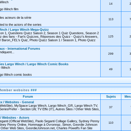
o Winch
14
go Winch film
les acteurs de la série
113
ated to the actors of the series
inch / Largo Winch Mega-Quizz
on 1, Questions Quizz Saison 2, Season 1 Quiz Questions, Season 2
z des fans - Fan's Quizzes, Réponses des Quizz - Quizz's Answers,
125
 Baron_FEL's Quiz, Photo Quizz Saison 1 / Season 1, Photo Quizz
ux - International Forums
diquent...
299
ées Largo Winch / Largo Winch Comic Books
o Winch
49
rgo Winch comic books
Member websites
###
Forum
Sujets
Mes
x / Websites - General
l WebSite), MySpace Largo Winch, Largo Winch_GR, Largo Winch TV,
37
SeriesPrefer - Section LW, TV Effe (IT), Autres Sites / Other Web Sites,
 / Websites - Actors
eganti (Official WebSite), Paolo Seganti Collage Gallery, Sydney Penny
110
 Sydney Penny Online, Hommage à Ovronnaz, Simon, Geordie Johnson
 / Other Web Sites, GeordieJohnson.net, Charles Powell's Fan Site