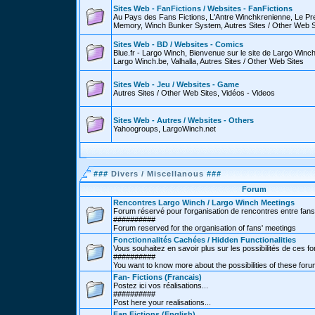
Sites Web - FanFictions / Websites - FanFictions
Au Pays des Fans Fictions, L'Antre Winchkrenienne, Le P
Memory, Winch Bunker System, Autres Sites / Other Web S
Sites Web - BD / Websites - Comics
Blue.fr - Largo Winch, Bienvenue sur le site de Largo Win
Largo Winch.be, Valhalla, Autres Sites / Other Web Sites
Sites Web - Jeu / Websites - Game
Autres Sites / Other Web Sites, Vidéos - Videos
Sites Web - Autres / Websites - Others
Yahoogroups, LargoWinch.net
###
Divers / Miscellanous
###
Forum
Rencontres Largo Winch / Largo Winch Meetings
Forum réservé pour l'organisation de rencontres entre fans
##########
Forum reserved for the organisation of fans' meetings
Fonctionnalités Cachées / Hidden Functionalities
Vous souhaitez en savoir plus sur les possibilités de ces f
##########
You want to know more about the possibilities of these for
Fan- Fictions (Francais)
Postez ici vos réalisations...
##########
Post here your realisations...
Fan Fictions (English)