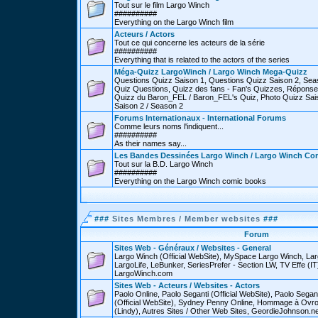
Tout sur le film Largo Winch
##########
Everything on the Largo Winch film
Acteurs / Actors
Tout ce qui concerne les acteurs de la série
##########
Everything that is related to the actors of the series
Méga-Quizz LargoWinch / Largo Winch Mega-Quizz
Questions Quizz Saison 1, Questions Quizz Saison 2, Sea
Quiz Questions, Quizz des fans - Fan's Quizzes, Réponse
Quizz du Baron_FEL / Baron_FEL's Quiz, Photo Quizz Sais
Saison 2 / Season 2
Forums Internationaux - International Forums
Comme leurs noms l'indiquent...
##########
As their names say...
Les Bandes Dessinées Largo Winch / Largo Winch Co
Tout sur la B.D. Largo Winch
##########
Everything on the Largo Winch comic books
###
Sites Membres / Member websites
###
Forum
Sites Web - Généraux / Websites - General
Largo Winch (Official WebSite), MySpace Largo Winch, L
LargoLife, LeBunker, SeriesPrefer - Section LW, TV Effe (IT
LargoWinch.com
Sites Web - Acteurs / Websites - Actors
Paolo Online, Paolo Seganti (Official WebSite), Paolo Sega
(Official WebSite), Sydney Penny Online, Hommage à Ovr
(Lindy), Autres Sites / Other Web Sites, GeordieJohnson.ne