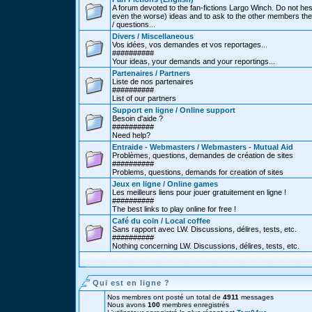
A forum devoted to the fan-fictions Largo Winch. Do not hes
even the worse) ideas and to ask to the other members thei
/ questions...
Divers / Miscellaneous
Vos idées, vos demandes et vos reportages...
##########
Your ideas, your demands and your reportings...
Partenaires / Partners
Liste de nos partenaires
##########
List of our partners
Support en ligne / Online support
Besoin d'aide ?
##########
Need help?
Entraide - Webmasters / Webmasters - Mutual Aid
Problèmes, questions, demandes de création de sites
##########
Problems, questions, demands for creation of sites
Jeux en ligne / Online games
Les meilleurs liens pour jouer gratuitement en ligne !
##########
The best links to play online for free !
Café du coin / Local coffee
Sans rapport avec LW. Discussions, délires, tests, etc.
##########
Nothing concerning LW. Discussions, délires, tests, etc.
Qui est en ligne ?
Nos membres ont posté un total de
4911
messages
Nous avons
100
membres enregistrés