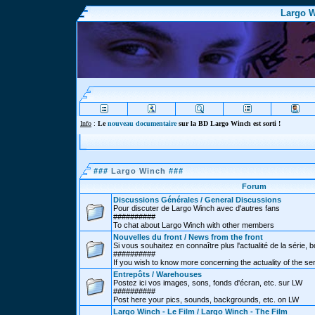
Largo W
Info
:
Le
nouveau documentaire
sur la BD Largo Winch est sorti !
###
Largo Winch
###
Forum
Discussions Générales / General Discussions
Pour discuter de Largo Winch avec d'autres fans
##########
To chat about Largo Winch with other members
Nouvelles du front / News from the front
Si vous souhaitez en connaître plus l'actualité de la série, bd
##########
If you wish to know more concerning the actuality of the se
Entrepôts / Warehouses
Postez ici vos images, sons, fonds d'écran, etc. sur LW
##########
Post here your pics, sounds, backgrounds, etc. on LW
Largo Winch - Le Film / Largo Winch - The Film