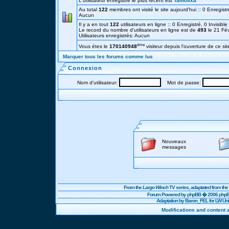
L'utilisateur enregistré le plus récent est
Tam04xa
Au total
122
membres ont visité le site aujourd'hui :: 0 Enregistré
Aucun
Il y a en tout
122
utilisateurs en ligne :: 0 Enregistré, 0 Invisibl
Le record du nombre d'utilisateurs en ligne est de
493
le 21 Fé
Utilisateurs enregistrés: Aucun
éme
Vous étes le
170140948
visiteur depuis l'ouverture de ce sit
Marquer tous les forums comme lus
Connexion
Nom d'utilisateur:
Mot de passe:
Nouveaux
messages
From the
Largo Winch
TV series, adaptated from t
Forum Powered by
phpBB
� 2006 phpBB
Adaptation by Baron_FEL for LW U
Modifications and content