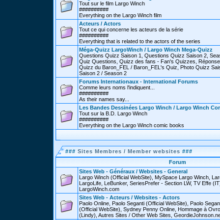
Tout sur le film Largo Winch
##########
Everything on the Largo Winch film
Acteurs / Actors
Tout ce qui concerne les acteurs de la série
##########
Everything that is related to the actors of the series
Méga-Quizz LargoWinch / Largo Winch Mega-Quizz
Questions Quizz Saison 1, Questions Quizz Saison 2, Sea
Quiz Questions, Quizz des fans - Fan's Quizzes, Réponse
Quizz du Baron_FEL / Baron_FEL's Quiz, Photo Quizz Sais
Saison 2 / Season 2
Forums Internationaux - International Forums
Comme leurs noms l'indiquent...
##########
As their names say...
Les Bandes Dessinées Largo Winch / Largo Winch Co
Tout sur la B.D. Largo Winch
##########
Everything on the Largo Winch comic books
###
Sites Membres / Member websites
###
Forum
Sites Web - Généraux / Websites - General
Largo Winch (Official WebSite), MySpace Largo Winch, L
LargoLife, LeBunker, SeriesPrefer - Section LW, TV Effe (IT
LargoWinch.com
Sites Web - Acteurs / Websites - Actors
Paolo Online, Paolo Seganti (Official WebSite), Paolo Sega
(Official WebSite), Sydney Penny Online, Hommage à Ovr
(Lindy), Autres Sites / Other Web Sites, GeordieJohnson.ne