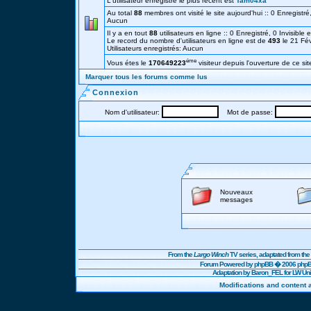
L'utilisateur enregistré le plus récent est
Tam04xa
Au total
88
membres ont visité le site aujourd'hui :: 0 Enregistré,
Aucun
Il y a en tout
88
utilisateurs en ligne :: 0 Enregistré, 0 Invisible 
Le record du nombre d'utilisateurs en ligne est de
493
le 21 Fé
Utilisateurs enregistrés: Aucun
éme
Vous étes le
170649223
visiteur depuis l'ouverture de ce sit
Marquer tous les forums comme lus
Connexion
Nom d'utilisateur:
Mot de passe:
Nouveaux
messages
From the
Largo Winch
TV series, adaptated from t
Forum Powered by
phpBB
� 2006 phpBB
Adaptation by Baron_FEL for LW U
Modifications and content