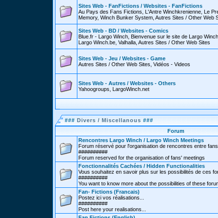
Sites Web - FanFictions / Websites - FanFictions
Au Pays des Fans Fictions, L'Antre Winchkrenienne, Le P
Memory, Winch Bunker System, Autres Sites / Other Web S
Sites Web - BD / Websites - Comics
Blue.fr - Largo Winch, Bienvenue sur le site de Largo Win
Largo Winch.be, Valhalla, Autres Sites / Other Web Sites
Sites Web - Jeu / Websites - Game
Autres Sites / Other Web Sites, Vidéos - Videos
Sites Web - Autres / Websites - Others
Yahoogroups, LargoWinch.net
###
Divers / Miscellanous
###
Forum
Rencontres Largo Winch / Largo Winch Meetings
Forum réservé pour l'organisation de rencontres entre fans
##########
Forum reserved for the organisation of fans' meetings
Fonctionnalités Cachées / Hidden Functionalities
Vous souhaitez en savoir plus sur les possibilités de ces f
##########
You want to know more about the possibilities of these for
Fan- Fictions (Francais)
Postez ici vos réalisations...
##########
Post here your realisations...
Fan Fictions (English)