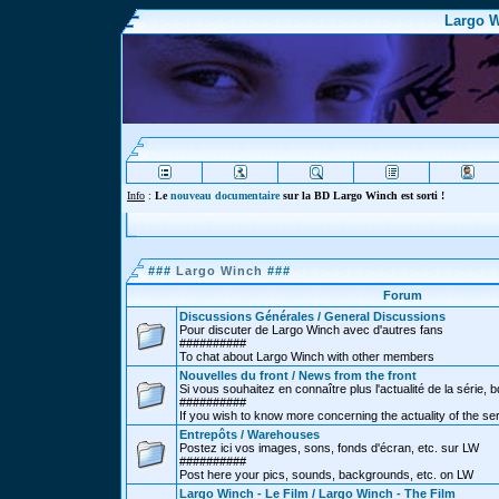
Largo W
Info
:
Le
nouveau documentaire
sur la BD Largo Winch est sorti !
###
Largo Winch
###
Forum
Discussions Générales / General Discussions
Pour discuter de Largo Winch avec d'autres fans
##########
To chat about Largo Winch with other members
Nouvelles du front / News from the front
Si vous souhaitez en connaître plus l'actualité de la série, bd
##########
If you wish to know more concerning the actuality of the se
Entrepôts / Warehouses
Postez ici vos images, sons, fonds d'écran, etc. sur LW
##########
Post here your pics, sounds, backgrounds, etc. on LW
Largo Winch - Le Film / Largo Winch - The Film