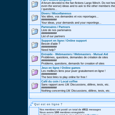
A forum devoted to the fan-fictions Largo Winch. Do not hes
even the worse) ideas and to ask to the other members thei
/ questions...
Divers / Miscellaneous
Vos idées, vos demandes et vos reportages...
##########
Your ideas, your demands and your reportings...
Partenaires / Partners
Liste de nos partenaires
##########
List of our partners
Support en ligne / Online support
Besoin d'aide ?
##########
Need help?
Entraide - Webmasters / Webmasters - Mutual Aid
Problèmes, questions, demandes de création de sites
##########
Problems, questions, demands for creation of sites
Jeux en ligne / Online games
Les meilleurs liens pour jouer gratuitement en ligne !
##########
The best links to play online for free !
Café du coin / Local coffee
Sans rapport avec LW. Discussions, délires, tests, etc.
##########
Nothing concerning LW. Discussions, délires, tests, etc.
Qui est en ligne ?
Nos membres ont posté un total de
4911
messages
Nous avons
100
membres enregistrés