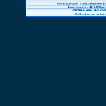
From the
Largo Winch
TV series, adaptated from t
Forum Powered by
phpBB
� 2006 phpBB
Adaptation by Baron_FEL for LW U
Modifications and content