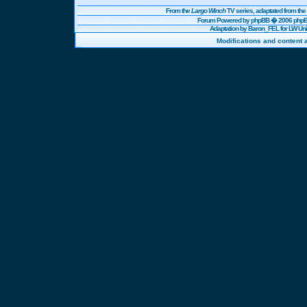
From the
Largo Winch
TV series, adaptated from t
Forum Powered by
phpBB
� 2006 phpBB
Adaptation by Baron_FEL for LW U
Modifications and content