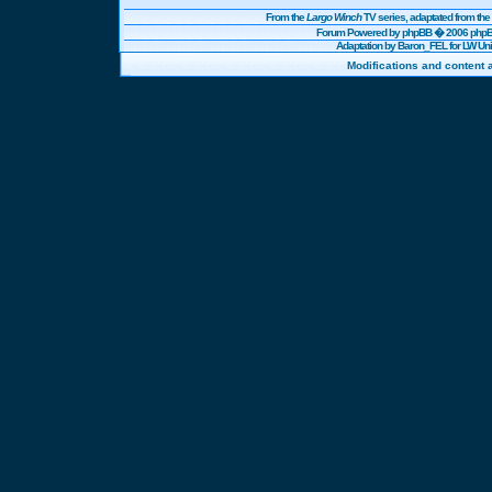
From the
Largo Winch
TV series, adaptated from t
Forum Powered by
phpBB
� 2006 phpBB
Adaptation by Baron_FEL for LW U
Modifications and content