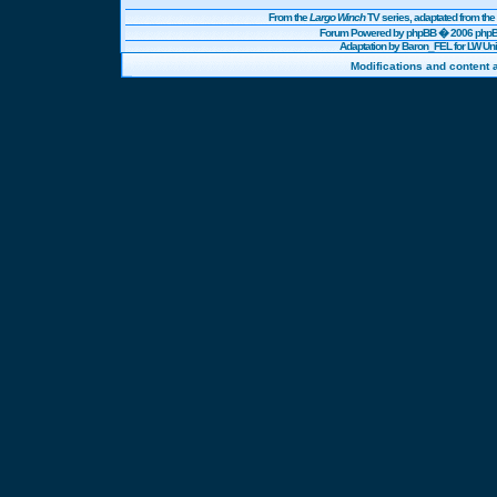
From the
Largo Winch
TV series, adaptated from t
Forum Powered by
phpBB
� 2006 phpBB
Adaptation by Baron_FEL for LW U
Modifications and content